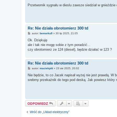
o
s
Przetwornik sygnału w dieslu zawsze siedział w gnieździ
t
Re: Nie działa obrotomierz 300 td
P
autor:
bemarku9
»
30 lip 2025, 21:05
o
s
Ok. Dziękuję
t
ale i tak nie mogę sobie z tym poradzić...
czy obrotomierz ze 124 (diesel), będzie działać w 123 ?
Re: Nie działa obrotomierz 300 td
P
autor:
maciekpiti
»
23 sie 2025, 20:02
o
s
Nie będzie, to co Jacek napisał wyżej nie jest prawdą. W 
t
srebrny przekaźnik do tego pod deską. Jak powiesz który 
ODPOWIEDZ
Wróć do „Układ elektryczny”