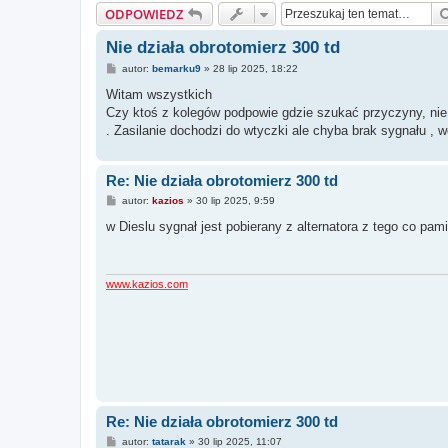
ODPOWIEDZ
Nie działa obrotomierz 300 td
P
autor:
bemarku9
»
28 lip 2025, 18:22
o
s
Witam wszystkich
t
Czy ktoś z kolegów podpowie gdzie szukać przyczyny, nie 
. Zasilanie dochodzi do wtyczki ale chyba brak sygnału , w
Re: Nie działa obrotomierz 300 td
P
autor:
kazios
»
30 lip 2025, 9:59
o
s
w Dieslu sygnał jest pobierany z alternatora z tego co pam
t
www.kazios.com
Re: Nie działa obrotomierz 300 td
P
autor:
tatarak
»
30 lip 2025, 11:07