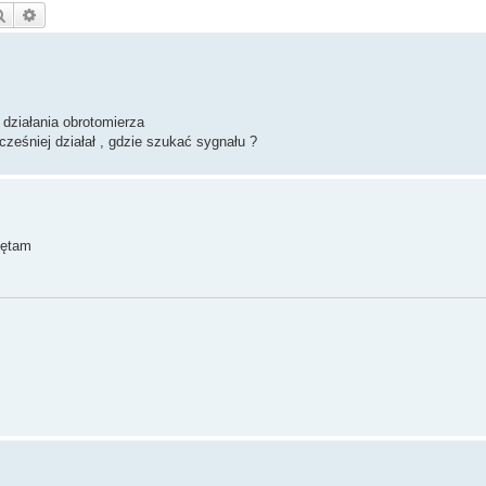
Szukaj
Wyszukiwanie zaawansowane
działania obrotomierza
cześniej działał , gdzie szukać sygnału ?
iętam