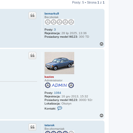
Posty: 5 • Strona
1
z
1
bemarku9
Beczkolak
Posty:
3
Rejestracja:
28 lip 2025, 13:36
Posiadany model W123:
300 TD
N
a
g
ó
r
ę
kazios
Administrator
Posty:
1084
Rejestracja:
16 gru 2013, 15:32
Posiadany model W123:
300D '82r
Lokalizacja:
Olsztyn
S
Kontakt:
k
o
N
n
a
t
g
a
tatarak
ó
k
Beczkomaniak
r
t