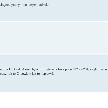
e diagnostycznym na lewym nadkolu.
beczce USA od 84 roku była już instalacja taka jak w 124 i w201, czyli czujn
masz rok to Ci powiem jak to naprawić.