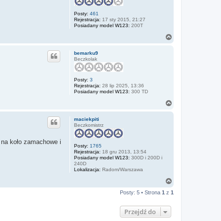
u
ę
j
Posty:
461
s
Rejestracja:
17 sty 2015, 21:27
i
Posiadany model W123:
200T
ę
z
N
k
a
a
g
z
bemarku9
ó
i
Beczkolak
o
r
s
ę
Posty:
3
Rejestracja:
28 lip 2025, 13:36
Posiadany model W123:
300 TD
N
a
g
maciekpiti
ó
Beczkomistrz
r
ę
ik na koło zamachowe i
Posty:
1765
Rejestracja:
18 gru 2013, 13:54
Posiadany model W123:
300D i 200D i
240D
Lokalizacja:
Radom/Warszawa
N
a
Posty: 5 • Strona
1
z
1
g
ó
r
Przejdź do
ę