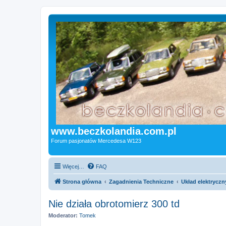
www.beczkolandia.com.pl
Forum pasjonatów Mercedesa W123
Więcej…
FAQ
Strona główna
Zagadnienia Techniczne
Układ elektryczn
Nie działa obrotomierz 300 td
Moderator:
Tomek