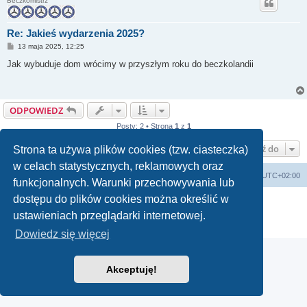
Beczkomistrz
Re: Jakieś wydarzenia 2025?
P
13 maja 2025, 12:25
o
s
Jak wybuduje dom wrócimy w przyszłym roku do beczkolandii
t
ODPOWIEDZ
Posty: 2 • Strona
1
z
1
Przejdź do
Strona ta używa plików cookies (tzw. ciasteczka)
w celach statystycznych, reklamowych oraz
Strona główna
Strefa czasowa
UTC+02:00
funkcjonalnych. Warunki przechowywania lub
dostępu do plików cookies można określić w
Technologię dostarcza
phpBB
® Forum Software © phpBB Limited
Polski pakiet językowy dostarcza
phpBB.pl
ustawieniach przeglądarki internetowej.
Zasady ochrony danych osobowych
|
Regulamin
Dowiedz się więcej
Akceptuję!