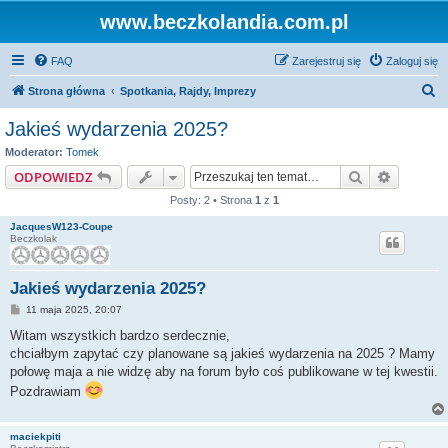
www.beczkolandia.com.pl
FAQ
Zarejestruj się
Zaloguj się
S
Strona główna
Spotkania, Rajdy, Imprezy
z
Jakieś wydarzenia 2025?
u
Moderator:
Tomek
k
Szukaj
Wyszuki
ODPOWIEDZ
a
Posty: 2 • Strona
1
z
1
j
JacquesW123-Coupe
Beczkolak
Jakieś wydarzenia 2025?
P
11 maja 2025, 20:07
o
s
Witam wszystkich bardzo serdecznie,
t
chciałbym zapytać czy planowane są jakieś wydarzenia na 2025 ? Mamy
połowę maja a nie widzę aby na forum było coś publikowane w tej kwestii.
Pozdrawiam
maciekpiti