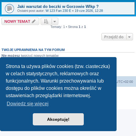
Jaki warsztat do beczki w Gorzowie Wlkp ?
Ostatni post autor:
W 123 Fan 230 E
«
19 cze 2026, 12:28
NOWY TEMAT
Tematy: 1 • Strona
1
z
1
Przejdź do
TWOJE UPRAWNIENIA NA TYM FORUM
Nie możesz
tworzyć nowych tematów
Nie możesz
odpowiadać w tematach
Nie możesz
zmieniać swoich postów
Strona ta używa plików cookies (tzw. ciasteczka)
Nie możesz
usuwać swoich postów
Nie możesz
dodawać załączników
w celach statystycznych, reklamowych oraz
funkcjonalnych. Warunki przechowywania lub
Strona główna
Strefa czasowa
UTC+02:00
dostępu do plików cookies można określić w
Technologię dostarcza
phpBB
® Forum Software © phpBB Limited
ustawieniach przeglądarki internetowej.
Polski pakiet językowy dostarcza
phpBB.pl
Dowiedz się więcej
Zasady ochrony danych osobowych
|
Regulamin
Akceptuję!