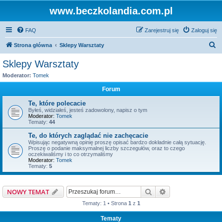
www.beczkolandia.com.pl
FAQ
Zarejestruj się
Zaloguj się
S
Strona główna
Sklepy Warsztaty
z
Sklepy Warsztaty
u
Moderator:
Tomek
k
Forum
a
Te, które polecacie
j
Byłeś, widziałeś, jesteś zadowolony, napisz o tym
Moderator:
Tomek
Tematy:
44
Te, do których zaglądać nie zachęcacie
Wpisując negatywną opinię proszę opisać bardzo dokładnie całą sytuację.
Proszę o podanie maksymalnej liczby szczegułów, oraz to czego
oczekiwaliśmy i to co otrzymaliśmy
Moderator:
Tomek
Tematy:
5
Szukaj
Wyszukiwanie z
NOWY TEMAT
Tematy: 1 • Strona
1
z
1
Tematy