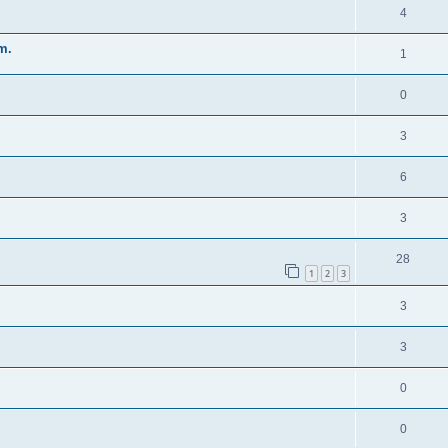
4
m.
1
0
3
6
3
28
1
2
3
3
3
0
0