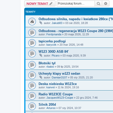
Szukaj
Wy
NOWY TEMAT
TEMATY
Odbudowa silnika, napedu i kwiatkow 280ce ("N
autor:
Jakub83
»
03 sie 2020, 18:28
Odbudowa - regeneracja W123 Coupe 280 (1984
autor:
Ferdynanda
»
20 maja 2026, 11:29
tapicerka podlogi
autor:
barycek
»
20 mar 2026, 14:48
W123 300D ASB 84'
autor:
Picaro
»
03 maja 2020, 9:39
Błotniki tył
autor:
rbaloo
»
09 lip 2025, 19:54
Uchwyty klapy w123 sedan
autor:
Damian3107
»
05 sty 2025, 21:20
Deska niebieska W123ce
autor:
kanvet
»
11 lis 2024, 19:16
Radio W123CE Coupe
autor:
JacquesW123-Coupe
»
22 gru 2024, 7:46
Silnik 200d
autor:
Arturoo
»
07 sty 2024, 10:37