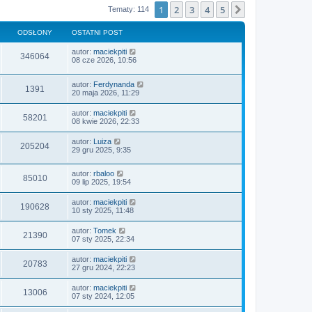
1
2
3
4
5
Następna
Tematy: 114
ODSŁONY
OSTATNI POST
autor:
maciekpiti
346064
08 cze 2026, 10:56
autor:
Ferdynanda
1391
20 maja 2026, 11:29
autor:
maciekpiti
58201
08 kwie 2026, 22:33
autor:
Luiza
205204
29 gru 2025, 9:35
autor:
rbaloo
85010
09 lip 2025, 19:54
autor:
maciekpiti
190628
10 sty 2025, 11:48
autor:
Tomek
21390
07 sty 2025, 22:34
autor:
maciekpiti
20783
27 gru 2024, 22:23
autor:
maciekpiti
13006
07 sty 2024, 12:05