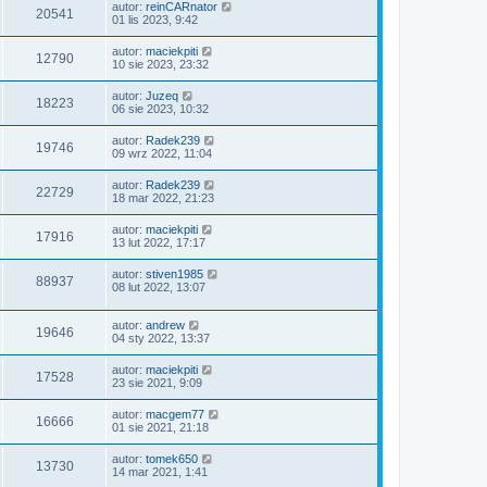
autor:
reinCARnator
20541
01 lis 2023, 9:42
autor:
maciekpiti
12790
10 sie 2023, 23:32
autor:
Juzeq
18223
06 sie 2023, 10:32
autor:
Radek239
19746
09 wrz 2022, 11:04
autor:
Radek239
22729
18 mar 2022, 21:23
autor:
maciekpiti
17916
13 lut 2022, 17:17
autor:
stiven1985
88937
08 lut 2022, 13:07
autor:
andrew
19646
04 sty 2022, 13:37
autor:
maciekpiti
17528
23 sie 2021, 9:09
autor:
macgem77
16666
01 sie 2021, 21:18
autor:
tomek650
13730
14 mar 2021, 1:41