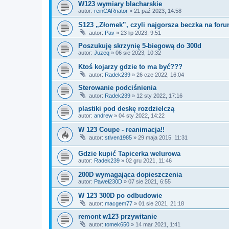
W123 wymiary blacharskie
autor:
reinCARnator
»
21 paź 2023, 14:58
S123 „Złomek”, czyli najgorsza beczka na foru
autor:
Pav
»
23 lip 2023, 9:51
Poszukuję skrzynię 5-biegową do 300d
autor:
Juzeq
»
06 sie 2023, 10:32
Ktoś kojarzy gdzie to ma być???
autor:
Radek239
»
26 cze 2022, 16:04
Sterowanie podciśnienia
autor:
Radek239
»
12 sty 2022, 17:16
plastiki pod deskę rozdzielczą
autor:
andrew
»
04 sty 2022, 14:22
W 123 Coupe - reanimacja!!
autor:
stiven1985
»
29 maja 2015, 11:31
Gdzie kupić Tapicerka welurowa
autor:
Radek239
»
02 gru 2021, 11:46
200D wymagająca dopieszczenia
autor:
Paweł230D
»
07 sie 2021, 6:55
W 123 300D po odbudowie
autor:
macgem77
»
01 sie 2021, 21:18
remont w123 przywitanie
autor:
tomek650
»
14 mar 2021, 1:41