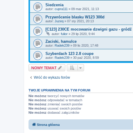
Siedzenia
autor:
cupra111
»
09 mar 2021, 11:13
Przywrócenie blasku W123 300d
autor:
Juzeq
»
07 sty 2021, 20:13
[C123] 230CE mocowanie dzwigni gazu - gródź
autor:
fulior
»
29 lip 2020, 9:44
Zaciski, hamulce
autor:
Radek239
»
09 lis 2020, 17:48
Szyberdach 123 2.8 coupe
autor:
Radek239
»
30 paź 2020, 8:59
NOWY TEMAT
Wróć do wykazu forów
TWOJE UPRAWNIENIA NA TYM FORUM
Nie możesz
tworzyć nowych tematów
Nie możesz
odpowiadać w tematach
Nie możesz
zmieniać swoich postów
Nie możesz
usuwać swoich postów
Nie możesz
dodawać załączników
Strona główna