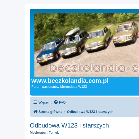
www.beczkolandia.com.pl
Forum pasjonatów Mercedesa W123
Więcej…
FAQ
Strona główna
Odbudowa W123 i starszych
Odbudowa W123 i starszych
Moderator:
Tomek