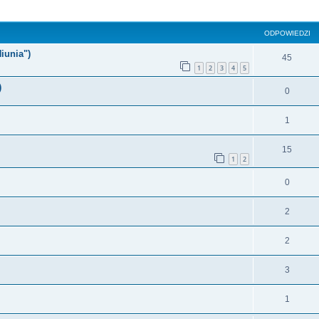
szukiwanie zaawansowane
ODPOWIEDZI
iunia")
45
1
2
3
4
5
)
0
1
15
1
2
0
2
2
3
1