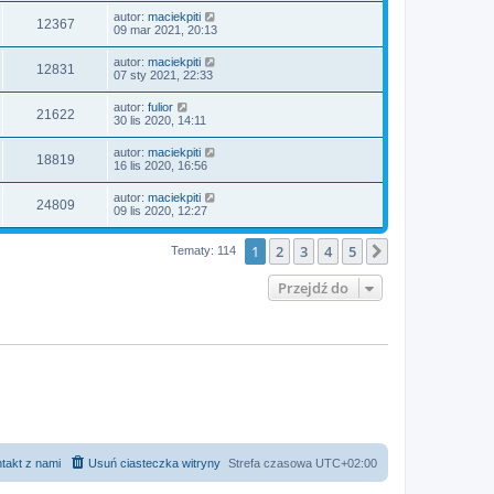
autor:
maciekpiti
12367
09 mar 2021, 20:13
autor:
maciekpiti
12831
07 sty 2021, 22:33
autor:
fulior
21622
30 lis 2020, 14:11
autor:
maciekpiti
18819
16 lis 2020, 16:56
autor:
maciekpiti
24809
09 lis 2020, 12:27
1
2
3
4
5
Następna
Tematy: 114
Przejdź do
takt z nami
Usuń ciasteczka witryny
Strefa czasowa
UTC+02:00