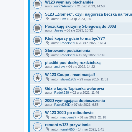
W123 wymiary blacharskie
autor:
reinCARnator
»
21 paź 2023, 14:58
S123 „Złomek”, czyli najgorsza beczka na foru
autor:
Pav
»
23 lip 2023, 9:51
Poszukuję skrzynię 5-biegową do 300d
autor:
Juzeq
»
06 sie 2023, 10:32
Ktoś kojarzy gdzie to ma być???
autor:
Radek239
»
26 cze 2022, 16:04
Sterowanie podciśnienia
autor:
Radek239
»
12 sty 2022, 17:16
plastiki pod deskę rozdzielczą
autor:
andrew
»
04 sty 2022, 14:22
W 123 Coupe - reanimacja!!
autor:
stiven1985
»
29 maja 2015, 11:31
Gdzie kupić Tapicerka welurowa
autor:
Radek239
»
02 gru 2021, 11:46
200D wymagająca dopieszczenia
autor:
Paweł230D
»
07 sie 2021, 6:55
W 123 300D po odbudowie
autor:
macgem77
»
01 sie 2021, 21:18
remont w123 przywitanie
autor:
tomek650
»
14 mar 2021, 1:41