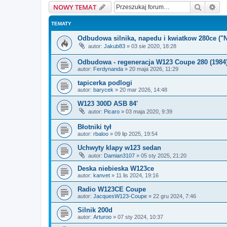
Szukaj
Wy
NOWY TEMAT
TEMATY
Odbudowa silnika, napedu i kwiatkow 280ce ("N
autor:
Jakub83
»
03 sie 2020, 18:28
Odbudowa - regeneracja W123 Coupe 280 (1984
autor:
Ferdynanda
»
20 maja 2026, 11:29
tapicerka podlogi
autor:
barycek
»
20 mar 2026, 14:48
W123 300D ASB 84'
autor:
Picaro
»
03 maja 2020, 9:39
Błotniki tył
autor:
rbaloo
»
09 lip 2025, 19:54
Uchwyty klapy w123 sedan
autor:
Damian3107
»
05 sty 2025, 21:20
Deska niebieska W123ce
autor:
kanvet
»
11 lis 2024, 19:16
Radio W123CE Coupe
autor:
JacquesW123-Coupe
»
22 gru 2024, 7:46
Silnik 200d
autor:
Arturoo
»
07 sty 2024, 10:37