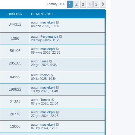
1
2
3
4
5
Następna
Tematy: 114
ODSŁONY
OSTATNI POST
autor:
maciekpiti
344312
08 cze 2026, 10:56
autor:
Ferdynanda
1386
20 maja 2026, 11:29
autor:
maciekpiti
58196
08 kwie 2026, 22:33
autor:
Luiza
205165
29 gru 2025, 9:35
autor:
rbaloo
84999
09 lip 2025, 19:54
autor:
maciekpiti
190622
10 sty 2025, 11:48
autor:
Tomek
21384
07 sty 2025, 22:34
autor:
maciekpiti
20778
27 gru 2024, 22:23
autor:
maciekpiti
13000
07 sty 2024, 12:05