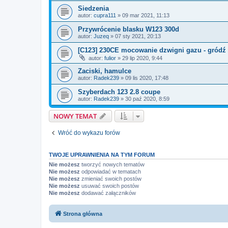
Siedzenia
autor:
cupra111
»
09 mar 2021, 11:13
Przywrócenie blasku W123 300d
autor:
Juzeq
»
07 sty 2021, 20:13
[C123] 230CE mocowanie dzwigni gazu - gródź
autor:
fulior
»
29 lip 2020, 9:44
Zaciski, hamulce
autor:
Radek239
»
09 lis 2020, 17:48
Szyberdach 123 2.8 coupe
autor:
Radek239
»
30 paź 2020, 8:59
NOWY TEMAT
Wróć do wykazu forów
TWOJE UPRAWNIENIA NA TYM FORUM
Nie możesz
tworzyć nowych tematów
Nie możesz
odpowiadać w tematach
Nie możesz
zmieniać swoich postów
Nie możesz
usuwać swoich postów
Nie możesz
dodawać załączników
Strona główna