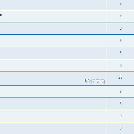
4
m.
1
0
3
6
3
28
1
2
3
3
3
0
0