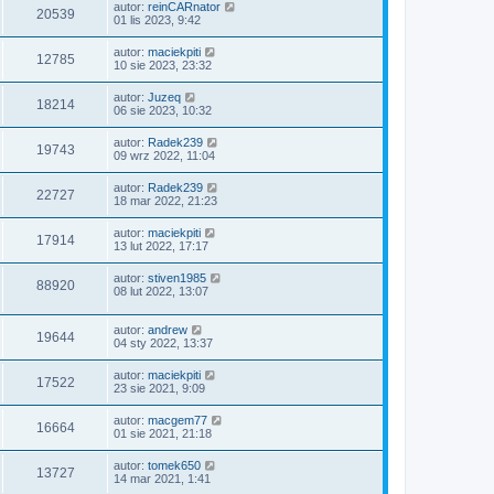
autor:
reinCARnator
20539
01 lis 2023, 9:42
autor:
maciekpiti
12785
10 sie 2023, 23:32
autor:
Juzeq
18214
06 sie 2023, 10:32
autor:
Radek239
19743
09 wrz 2022, 11:04
autor:
Radek239
22727
18 mar 2022, 21:23
autor:
maciekpiti
17914
13 lut 2022, 17:17
autor:
stiven1985
88920
08 lut 2022, 13:07
autor:
andrew
19644
04 sty 2022, 13:37
autor:
maciekpiti
17522
23 sie 2021, 9:09
autor:
macgem77
16664
01 sie 2021, 21:18
autor:
tomek650
13727
14 mar 2021, 1:41