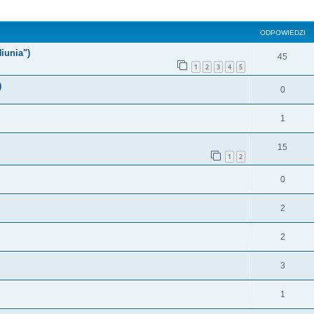
szukiwanie zaawansowane
ODPOWIEDZI
iunia")
45
1
2
3
4
5
)
0
1
15
1
2
0
2
2
3
1