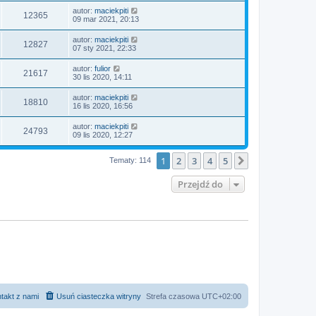
autor:
maciekpiti
12365
09 mar 2021, 20:13
autor:
maciekpiti
12827
07 sty 2021, 22:33
autor:
fulior
21617
30 lis 2020, 14:11
autor:
maciekpiti
18810
16 lis 2020, 16:56
autor:
maciekpiti
24793
09 lis 2020, 12:27
1
2
3
4
5
Następna
Tematy: 114
Przejdź do
takt z nami
Usuń ciasteczka witryny
Strefa czasowa
UTC+02:00