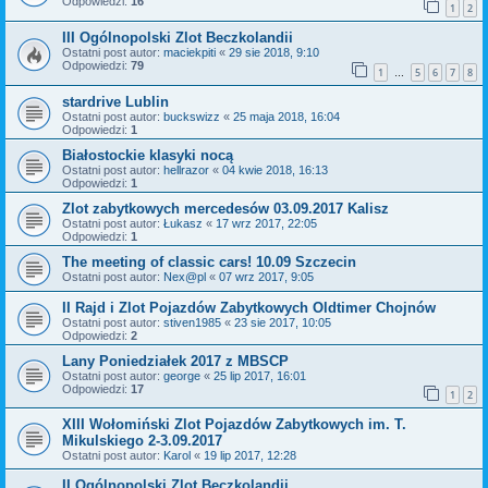
Odpowiedzi:
16
1
2
III Ogólnopolski Zlot Beczkolandii
Ostatni post autor:
maciekpiti
«
29 sie 2018, 9:10
Odpowiedzi:
79
1
5
6
7
8
…
stardrive Lublin
Ostatni post autor:
buckswizz
«
25 maja 2018, 16:04
Odpowiedzi:
1
Białostockie klasyki nocą
Ostatni post autor:
hellrazor
«
04 kwie 2018, 16:13
Odpowiedzi:
1
Zlot zabytkowych mercedesów 03.09.2017 Kalisz
Ostatni post autor:
Łukasz
«
17 wrz 2017, 22:05
Odpowiedzi:
1
The meeting of classic cars! 10.09 Szczecin
Ostatni post autor:
Nex@pl
«
07 wrz 2017, 9:05
II Rajd i Zlot Pojazdów Zabytkowych Oldtimer Chojnów
Ostatni post autor:
stiven1985
«
23 sie 2017, 10:05
Odpowiedzi:
2
Lany Poniedziałek 2017 z MBSCP
Ostatni post autor:
george
«
25 lip 2017, 16:01
Odpowiedzi:
17
1
2
XIII Wołomiński Zlot Pojazdów Zabytkowych im. T.
Mikulskiego 2-3.09.2017
Ostatni post autor:
Karol
«
19 lip 2017, 12:28
II Ogólnopolski Zlot Beczkolandii