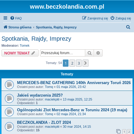
www.beczkolandia.com.pl
FAQ
Zarejestruj się
Zaloguj się
S
Strona główna
Spotkania, Rajdy, Imprezy
z
Spotkania, Rajdy, Imprezy
u
Moderator:
Tomek
k
Szukaj
Wyszukiwanie z
NOWY TEMAT
a
1
2
3
Następna
Tematy: 54
j
Tematy
MERCEDES-BENZ GATHERING 140th Anniversary Toruń 2026
Ostatni post autor:
Tomq
«
01 maja 2026, 23:42
Jakieś wydarzenia 2025?
Ostatni post autor:
maciekpiti
«
13 maja 2025, 12:25
Odpowiedzi:
1
Ogólnopolski Zlot Mercedes-Benz w Toruniu 2024 (19 maja)
Ostatni post autor:
Tomq
«
02 maja 2024, 21:34
BECZKOLANDIA - ZLOT 2024
Ostatni post autor:
maciekpiti
«
30 mar 2024, 14:15
Odpowiedzi:
15
1
2