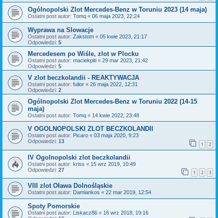
Ogólnopolski Zlot Mercedes-Benz w Toruniu 2023 (14 maja)
Ostatni post autor:
Tomq
«
06 maja 2023, 22:24
Wyprawa na Slowacje
Ostatni post autor:
Zakstom
«
05 kwie 2023, 21:17
Odpowiedzi:
5
Mercedesem po Wiśle, zlot w Plocku
Ostatni post autor:
maciekpiti
«
29 mar 2023, 21:42
Odpowiedzi:
5
V zlot beczkolandii - REAKTYWACJA
Ostatni post autor:
fulior
«
26 maja 2022, 12:31
Odpowiedzi:
2
Ogólnopolski Zlot Mercedes-Benz w Toruniu 2022 (14-15
maja)
Ostatni post autor:
Tomq
«
14 kwie 2022, 23:48
V OGOLNOPOLSKI ZLOT BECZKOLANDII
Ostatni post autor:
Picaro
«
03 maja 2020, 9:23
Odpowiedzi:
13
1
2
IV Ogolnopolski zlot beczkolandii
Ostatni post autor:
kriss
«
15 wrz 2019, 10:49
Odpowiedzi:
27
1
2
3
VIII zlot Oława Dolnośląskie
Ostatni post autor:
Damiankos
«
22 mar 2019, 12:54
Spoty Pomorskie
Ostatni post autor:
Liskacz86
«
16 wrz 2018, 19:16