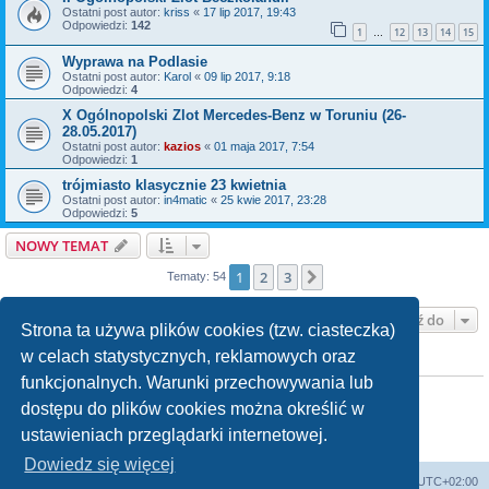
Ostatni post autor:
kriss
«
17 lip 2017, 19:43
Odpowiedzi:
142
1
12
13
14
15
…
Wyprawa na Podlasie
Ostatni post autor:
Karol
«
09 lip 2017, 9:18
Odpowiedzi:
4
X Ogólnopolski Zlot Mercedes-Benz w Toruniu (26-
28.05.2017)
Ostatni post autor:
kazios
«
01 maja 2017, 7:54
Odpowiedzi:
1
trójmiasto klasycznie 23 kwietnia
Ostatni post autor:
in4matic
«
25 kwie 2017, 23:28
Odpowiedzi:
5
NOWY TEMAT
1
2
3
Następna
Tematy: 54
Przejdź do
Strona ta używa plików cookies (tzw. ciasteczka)
w celach statystycznych, reklamowych oraz
TWOJE UPRAWNIENIA NA TYM FORUM
funkcjonalnych. Warunki przechowywania lub
Nie możesz
tworzyć nowych tematów
Nie możesz
odpowiadać w tematach
dostępu do plików cookies można określić w
Nie możesz
zmieniać swoich postów
ustawieniach przeglądarki internetowej.
Nie możesz
usuwać swoich postów
Nie możesz
dodawać załączników
Dowiedz się więcej
Strona główna
Strefa czasowa
UTC+02:00