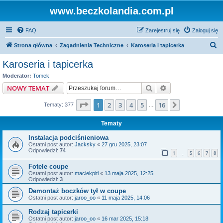
www.beczkolandia.com.pl
FAQ
Zarejestruj się
Zaloguj się
S
Strona główna
Zagadnienia Techniczne
Karoseria i tapicerka
z
Karoseria i tapicerka
u
Moderator:
Tomek
k
Szukaj
Wyszukiwanie z
NOWY TEMAT
a
Strona
1
z
16
1
2
3
4
5
16
Następna
Tematy: 377
j
…
Tematy
Instalacja podciśnieniowa
Ostatni post autor:
Jacksky
«
27 gru 2025, 23:07
Odpowiedzi:
74
1
5
6
7
8
…
Fotele coupe
Ostatni post autor:
maciekpiti
«
13 maja 2025, 12:25
Odpowiedzi:
3
Demontaż boczków tył w coupe
Ostatni post autor:
jaroo_oo
«
11 maja 2025, 14:06
Rodzaj tapicerki
Ostatni post autor:
jaroo_oo
«
16 mar 2025, 15:18