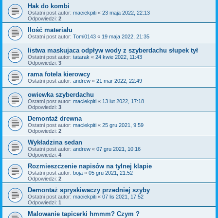
Hak do kombi
Ostatni post autor:
maciekpiti
«
23 maja 2022, 22:13
Odpowiedzi:
2
Ilość materiału
Ostatni post autor:
Tomi0143
«
19 maja 2022, 21:35
listwa maskujaca odpływ wody z szyberdachu słupek tył
Ostatni post autor:
tatarak
«
24 kwie 2022, 11:43
Odpowiedzi:
3
rama fotela kierowcy
Ostatni post autor:
andrew
«
21 mar 2022, 22:49
owiewka szyberdachu
Ostatni post autor:
maciekpiti
«
13 lut 2022, 17:18
Odpowiedzi:
3
Demontaż drewna
Ostatni post autor:
maciekpiti
«
25 gru 2021, 9:59
Odpowiedzi:
2
Wykładzina sedan
Ostatni post autor:
andrew
«
07 gru 2021, 10:16
Odpowiedzi:
4
Rozmieszczenie napisów na tylnej klapie
Ostatni post autor:
boja
«
05 gru 2021, 21:52
Odpowiedzi:
2
Demontaż spryskiwaczy przedniej szyby
Ostatni post autor:
maciekpiti
«
07 lis 2021, 17:52
Odpowiedzi:
1
Malowanie tapicerki hmmm? Czym ?