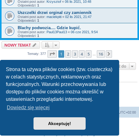
Ostatni post autor:
Krzysztof
«
06 lis 2021, 10:48
Odpowiedzi:
1
Uszczelki drzwi orginal czy zamiennik
Ostatni post autor:
maciekpiti
«
02 lis 2021, 21:47
Odpowiedzi:
1
Blachy podwozia.... Gdzie kupić.
Ostatni post autor:
Paul13Paul13
«
06 cze 2021, 9:54
Odpowiedzi:
1
NOWY TEMAT
Strona
1
z
16
1
2
3
4
5
16
Następna
Tematy: 377
…
Przejdź do
Strona ta używa plików cookies (tzw. ciasteczka)
w celach statystycznych, reklamowych oraz
TWOJE UPRAWNIENIA NA TYM FORUM
funkcjonalnych. Warunki przechowywania lub
Nie możesz
tworzyć nowych tematów
Nie możesz
odpowiadać w tematach
dostępu do plików cookies można określić w
Nie możesz
zmieniać swoich postów
ustawieniach przeglądarki internetowej.
Nie możesz
usuwać swoich postów
Nie możesz
dodawać załączników
Dowiedz się więcej
Strona główna
Strefa czasowa
UTC+02:00
Akceptuję!
Technologię dostarcza
phpBB
® Forum Software © phpBB Limited
Polski pakiet językowy dostarcza
phpBB.pl
Zasady ochrony danych osobowych
|
Regulamin