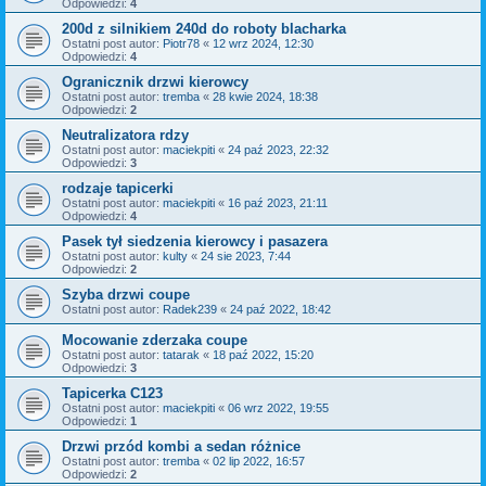
Odpowiedzi:
4
200d z silnikiem 240d do roboty blacharka
Ostatni post autor:
Piotr78
«
12 wrz 2024, 12:30
Odpowiedzi:
4
Ogranicznik drzwi kierowcy
Ostatni post autor:
tremba
«
28 kwie 2024, 18:38
Odpowiedzi:
2
Neutralizatora rdzy
Ostatni post autor:
maciekpiti
«
24 paź 2023, 22:32
Odpowiedzi:
3
rodzaje tapicerki
Ostatni post autor:
maciekpiti
«
16 paź 2023, 21:11
Odpowiedzi:
4
Pasek tył siedzenia kierowcy i pasazera
Ostatni post autor:
kulty
«
24 sie 2023, 7:44
Odpowiedzi:
2
Szyba drzwi coupe
Ostatni post autor:
Radek239
«
24 paź 2022, 18:42
Mocowanie zderzaka coupe
Ostatni post autor:
tatarak
«
18 paź 2022, 15:20
Odpowiedzi:
3
Tapicerka C123
Ostatni post autor:
maciekpiti
«
06 wrz 2022, 19:55
Odpowiedzi:
1
Drzwi przód kombi a sedan różnice
Ostatni post autor:
tremba
«
02 lip 2022, 16:57
Odpowiedzi:
2