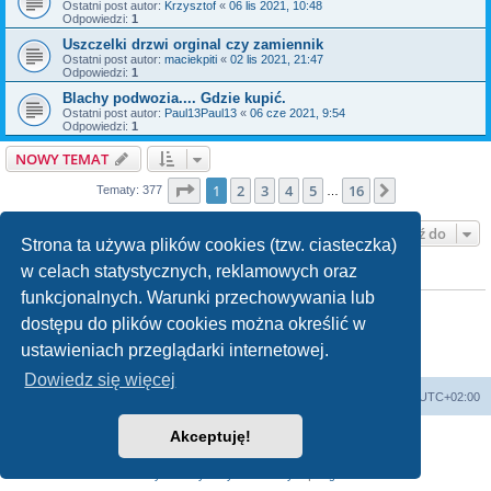
Ostatni post autor:
Krzysztof
«
06 lis 2021, 10:48
Odpowiedzi:
1
Uszczelki drzwi orginal czy zamiennik
Ostatni post autor:
maciekpiti
«
02 lis 2021, 21:47
Odpowiedzi:
1
Blachy podwozia.... Gdzie kupić.
Ostatni post autor:
Paul13Paul13
«
06 cze 2021, 9:54
Odpowiedzi:
1
NOWY TEMAT
Strona
1
z
16
1
2
3
4
5
16
Następna
Tematy: 377
…
Przejdź do
Strona ta używa plików cookies (tzw. ciasteczka)
w celach statystycznych, reklamowych oraz
TWOJE UPRAWNIENIA NA TYM FORUM
funkcjonalnych. Warunki przechowywania lub
Nie możesz
tworzyć nowych tematów
Nie możesz
odpowiadać w tematach
dostępu do plików cookies można określić w
Nie możesz
zmieniać swoich postów
ustawieniach przeglądarki internetowej.
Nie możesz
usuwać swoich postów
Nie możesz
dodawać załączników
Dowiedz się więcej
Strona główna
Strefa czasowa
UTC+02:00
Akceptuję!
Technologię dostarcza
phpBB
® Forum Software © phpBB Limited
Polski pakiet językowy dostarcza
phpBB.pl
Zasady ochrony danych osobowych
|
Regulamin