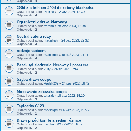
Odpowiedzi:
4
200d z silnikiem 240d do roboty blacharka
Ostatni post autor:
Piotr78
«
12 wrz 2024, 12:30
Odpowiedzi:
4
Ogranicznik drzwi kierowcy
Ostatni post autor:
tremba
«
28 kwie 2024, 18:38
Odpowiedzi:
2
Neutralizatora rdzy
Ostatni post autor:
maciekpiti
«
24 paź 2023, 22:32
Odpowiedzi:
3
rodzaje tapicerki
Ostatni post autor:
maciekpiti
«
16 paź 2023, 21:11
Odpowiedzi:
4
Pasek tył siedzenia kierowcy i pasazera
Ostatni post autor:
kulty
«
24 sie 2023, 7:44
Odpowiedzi:
2
Szyba drzwi coupe
Ostatni post autor:
Radek239
«
24 paź 2022, 18:42
Mocowanie zderzaka coupe
Ostatni post autor:
tatarak
«
18 paź 2022, 15:20
Odpowiedzi:
3
Tapicerka C123
Ostatni post autor:
maciekpiti
«
06 wrz 2022, 19:55
Odpowiedzi:
1
Drzwi przód kombi a sedan różnice
Ostatni post autor:
tremba
«
02 lip 2022, 16:57
Odpowiedzi:
2