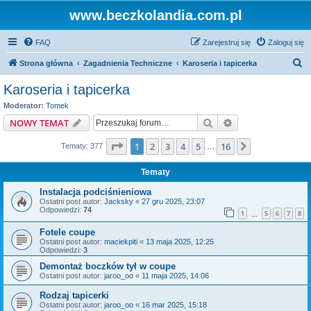
www.beczkolandia.com.pl
FAQ
Zarejestruj się
Zaloguj się
S
Strona główna
Zagadnienia Techniczne
Karoseria i tapicerka
z
Karoseria i tapicerka
u
Moderator:
Tomek
k
Szukaj
Wyszukiwanie z
NOWY TEMAT
a
Strona
1
z
16
1
2
3
4
5
16
Następna
Tematy: 377
j
…
Tematy
Instalacja podciśnieniowa
Ostatni post autor:
Jacksky
«
27 gru 2025, 23:07
Odpowiedzi:
74
1
5
6
7
8
…
Fotele coupe
Ostatni post autor:
maciekpiti
«
13 maja 2025, 12:25
Odpowiedzi:
3
Demontaż boczków tył w coupe
Ostatni post autor:
jaroo_oo
«
11 maja 2025, 14:06
Rodzaj tapicerki
Ostatni post autor:
jaroo_oo
«
16 mar 2025, 15:18