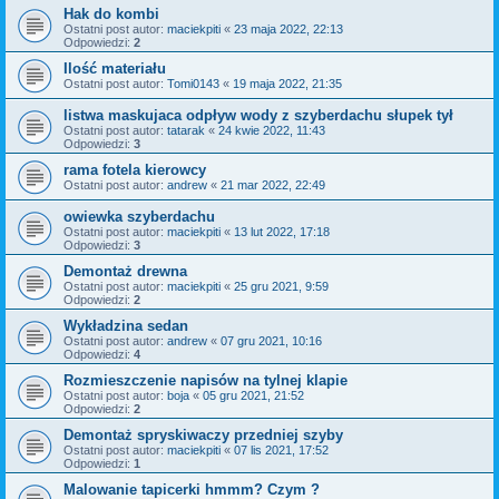
Hak do kombi
Ostatni post autor:
maciekpiti
«
23 maja 2022, 22:13
Odpowiedzi:
2
Ilość materiału
Ostatni post autor:
Tomi0143
«
19 maja 2022, 21:35
listwa maskujaca odpływ wody z szyberdachu słupek tył
Ostatni post autor:
tatarak
«
24 kwie 2022, 11:43
Odpowiedzi:
3
rama fotela kierowcy
Ostatni post autor:
andrew
«
21 mar 2022, 22:49
owiewka szyberdachu
Ostatni post autor:
maciekpiti
«
13 lut 2022, 17:18
Odpowiedzi:
3
Demontaż drewna
Ostatni post autor:
maciekpiti
«
25 gru 2021, 9:59
Odpowiedzi:
2
Wykładzina sedan
Ostatni post autor:
andrew
«
07 gru 2021, 10:16
Odpowiedzi:
4
Rozmieszczenie napisów na tylnej klapie
Ostatni post autor:
boja
«
05 gru 2021, 21:52
Odpowiedzi:
2
Demontaż spryskiwaczy przedniej szyby
Ostatni post autor:
maciekpiti
«
07 lis 2021, 17:52
Odpowiedzi:
1
Malowanie tapicerki hmmm? Czym ?