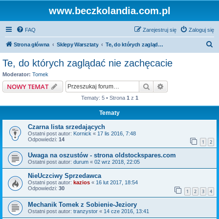
www.beczkolandia.com.pl
FAQ
Zarejestruj się
Zaloguj się
S
Strona główna
Sklepy Warsztaty
Te, do których zaglądać nie zachęcacie
z
Te, do których zaglądać nie zachęcacie
u
Moderator:
Tomek
k
Szukaj
Wyszukiwanie z
NOWY TEMAT
a
Tematy: 5 • Strona
1
z
1
j
Tematy
Czarna lista srzedających
Ostatni post autor:
Kornick
«
17 lis 2016, 7:48
Odpowiedzi:
14
1
2
Uwaga na oszustów - strona oldstockspares.com
Ostatni post autor:
durum
«
02 wrz 2018, 22:05
NieUczciwy Sprzedawca
Ostatni post autor:
kazios
«
16 lut 2017, 18:54
Odpowiedzi:
30
1
2
3
4
Mechanik Tomek z Sobienie-Jeziory
Ostatni post autor:
tranzystor
«
14 cze 2016, 13:41