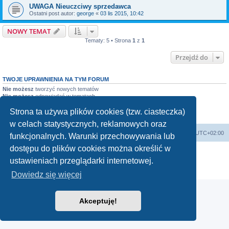
UWAGA Nieuczciwy sprzedawca
Ostatni post autor:
george
«
03 lis 2015, 10:42
NOWY TEMAT
Tematy: 5 • Strona
1
z
1
Przejdź do
TWOJE UPRAWNIENIA NA TYM FORUM
Nie możesz
tworzyć nowych tematów
Nie możesz
odpowiadać w tematach
Nie możesz
zmieniać swoich postów
Nie możesz
usuwać swoich postów
Strona ta używa plików cookies (tzw. ciasteczka)
Nie możesz
dodawać załączników
w celach statystycznych, reklamowych oraz
Strona główna
Strefa czasowa
UTC+02:00
funkcjonalnych. Warunki przechowywania lub
dostępu do plików cookies można określić w
Technologię dostarcza
phpBB
® Forum Software © phpBB Limited
ustawieniach przeglądarki internetowej.
Polski pakiet językowy dostarcza
phpBB.pl
Zasady ochrony danych osobowych
|
Regulamin
Dowiedz się więcej
Akceptuję!