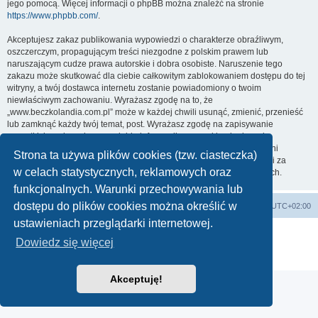
jego pomocą. Więcej informacji o phpBB można znaleźć na stronie
https://www.phpbb.com/
.
Akceptujesz zakaz publikowania wypowiedzi o charakterze obraźliwym,
oszczerczym, propagującym treści niezgodne z polskim prawem lub
naruszającym cudze prawa autorskie i dobra osobiste. Naruszenie tego
zakazu może skutkować dla ciebie całkowitym zablokowaniem dostępu do tej
witryny, a twój dostawca internetu zostanie powiadomiony o twoim
niewłaściwym zachowaniu. Wyrażasz zgodę na to, że
„www.beczkolandia.com.pl” może w każdej chwili usunąć, zmienić, przenieść
lub zamknąć każdy twój temat, post. Wyrażasz zgodę na zapisywanie
wszystkich podanych przez ciebie informacji w naszej bazie danych.
Informacje te nie będą przekazywane nikomu bez twojej zgody, ale ani
Strona ta używa plików cookies (tzw. ciasteczka)
„www.beczkolandia.com.pl”, ani phpBB nie ponosi odpowiedzialności za
w celach statystycznych, reklamowych oraz
włamania do witryny, podczas których może dojść do kradzieży danych.
funkcjonalnych. Warunki przechowywania lub
dostępu do plików cookies można określić w
Strona główna
Strefa czasowa
UTC+02:00
ustawieniach przeglądarki internetowej.
Technologię dostarcza
phpBB
® Forum Software © phpBB Limited
Dowiedz się więcej
Polski pakiet językowy dostarcza
phpBB.pl
Zasady ochrony danych osobowych
|
Regulamin
Akceptuję!