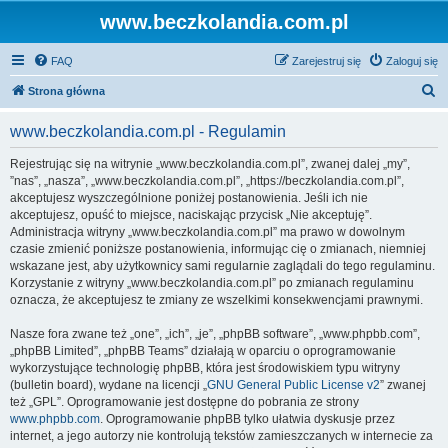
www.beczkolandia.com.pl
FAQ
Zarejestruj się
Zaloguj się
S
Strona główna
z
www.beczkolandia.com.pl - Regulamin
u
k
Rejestrując się na witrynie „www.beczkolandia.com.pl”, zwanej dalej „my”,
”nas”, „nasza”, „www.beczkolandia.com.pl”, „https://beczkolandia.com.pl”,
a
akceptujesz wyszczególnione poniżej postanowienia. Jeśli ich nie
j
akceptujesz, opuść to miejsce, naciskając przycisk „Nie akceptuję”.
Administracja witryny „www.beczkolandia.com.pl” ma prawo w dowolnym
czasie zmienić poniższe postanowienia, informując cię o zmianach, niemniej
wskazane jest, aby użytkownicy sami regularnie zaglądali do tego regulaminu.
Korzystanie z witryny „www.beczkolandia.com.pl” po zmianach regulaminu
oznacza, że akceptujesz te zmiany ze wszelkimi konsekwencjami prawnymi.
Nasze fora zwane też „one”, „ich”, „je”, „phpBB software”, „www.phpbb.com”,
„phpBB Limited”, „phpBB Teams” działają w oparciu o oprogramowanie
wykorzystujące technologię phpBB, która jest środowiskiem typu witryny
(bulletin board), wydane na licencji „
GNU General Public License v2
” zwanej
też „GPL”. Oprogramowanie jest dostępne do pobrania ze strony
www.phpbb.com
. Oprogramowanie phpBB tylko ułatwia dyskusje przez
internet, a jego autorzy nie kontrolują tekstów zamieszczanych w internecie za