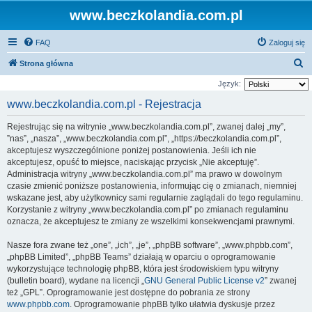
www.beczkolandia.com.pl
FAQ
Zaloguj się
S
Strona główna
z
Język:
u
www.beczkolandia.com.pl - Rejestracja
k
Rejestrując się na witrynie „www.beczkolandia.com.pl”, zwanej dalej „my”,
a
”nas”, „nasza”, „www.beczkolandia.com.pl”, „https://beczkolandia.com.pl”,
j
akceptujesz wyszczególnione poniżej postanowienia. Jeśli ich nie
akceptujesz, opuść to miejsce, naciskając przycisk „Nie akceptuję”.
Administracja witryny „www.beczkolandia.com.pl” ma prawo w dowolnym
czasie zmienić poniższe postanowienia, informując cię o zmianach, niemniej
wskazane jest, aby użytkownicy sami regularnie zaglądali do tego regulaminu.
Korzystanie z witryny „www.beczkolandia.com.pl” po zmianach regulaminu
oznacza, że akceptujesz te zmiany ze wszelkimi konsekwencjami prawnymi.
Nasze fora zwane też „one”, „ich”, „je”, „phpBB software”, „www.phpbb.com”,
„phpBB Limited”, „phpBB Teams” działają w oparciu o oprogramowanie
wykorzystujące technologię phpBB, która jest środowiskiem typu witryny
(bulletin board), wydane na licencji „
GNU General Public License v2
” zwanej
też „GPL”. Oprogramowanie jest dostępne do pobrania ze strony
www.phpbb.com
. Oprogramowanie phpBB tylko ułatwia dyskusje przez