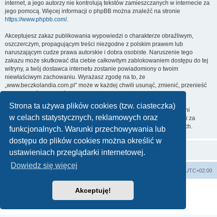
internet, a jego autorzy nie kontrolują tekstów zamieszczanych w internecie za
jego pomocą. Więcej informacji o phpBB można znaleźć na stronie
https://www.phpbb.com/
.
Akceptujesz zakaz publikowania wypowiedzi o charakterze obraźliwym,
oszczerczym, propagującym treści niezgodne z polskim prawem lub
naruszającym cudze prawa autorskie i dobra osobiste. Naruszenie tego
zakazu może skutkować dla ciebie całkowitym zablokowaniem dostępu do tej
witryny, a twój dostawca internetu zostanie powiadomiony o twoim
niewłaściwym zachowaniu. Wyrażasz zgodę na to, że
„www.beczkolandia.com.pl” może w każdej chwili usunąć, zmienić, przenieść
lub zamknąć każdy twój temat, post. Wyrażasz zgodę na zapisywanie
wszystkich podanych przez ciebie informacji w naszej bazie danych.
Strona ta używa plików cookies (tzw. ciasteczka)
Informacje te nie będą przekazywane nikomu bez twojej zgody, ale ani
w celach statystycznych, reklamowych oraz
„www.beczkolandia.com.pl”, ani phpBB nie ponosi odpowiedzialności za
włamania do witryny, podczas których może dojść do kradzieży danych.
funkcjonalnych. Warunki przechowywania lub
dostępu do plików cookies można określić w
ustawieniach przeglądarki internetowej.
Dowiedz się więcej
Strona główna
Strefa czasowa
UTC+02:00
Technologię dostarcza
phpBB
® Forum Software © phpBB Limited
Akceptuję!
Polski pakiet językowy dostarcza
phpBB.pl
Zasady ochrony danych osobowych
|
Regulamin