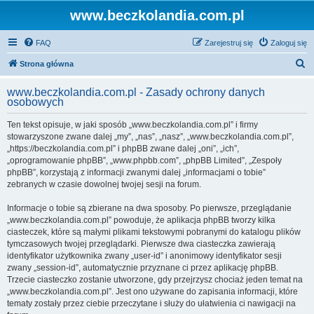
www.beczkolandia.com.pl
FAQ
Zarejestruj się
Zaloguj się
S
Strona główna
z
www.beczkolandia.com.pl - Zasady ochrony danych
u
osobowych
k
Ten tekst opisuje, w jaki sposób „www.beczkolandia.com.pl” i firmy
a
stowarzyszone zwane dalej „my”, „nas”, „nasz”, „www.beczkolandia.com.pl”,
j
„https://beczkolandia.com.pl” i phpBB zwane dalej „oni”, „ich”,
„oprogramowanie phpBB”, „www.phpbb.com”, „phpBB Limited”, „Zespoły
phpBB”, korzystają z informacji zwanymi dalej „informacjami o tobie”
zebranych w czasie dowolnej twojej sesji na forum.
Informacje o tobie są zbierane na dwa sposoby. Po pierwsze, przeglądanie
„www.beczkolandia.com.pl” powoduje, że aplikacja phpBB tworzy kilka
ciasteczek, które są małymi plikami tekstowymi pobranymi do katalogu plików
tymczasowych twojej przeglądarki. Pierwsze dwa ciasteczka zawierają
identyfikator użytkownika zwany „user-id” i anonimowy identyfikator sesji
zwany „session-id”, automatycznie przyznane ci przez aplikację phpBB.
Trzecie ciasteczko zostanie utworzone, gdy przejrzysz chociaż jeden temat na
„www.beczkolandia.com.pl”. Jest ono używane do zapisania informacji, które
tematy zostały przez ciebie przeczytane i służy do ułatwienia ci nawigacji na