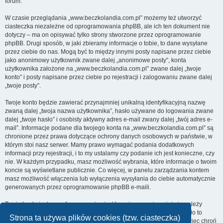
forum.
W czasie przeglądania „www.beczkolandia.com.pl” możemy też utworzyć
ciasteczka niezależne od oprogramowania phpBB, ale ich ten dokument nie
dotyczy – ma on opisywać tylko strony stworzone przez oprogramowanie
phpBB. Drugi sposób, w jaki zbieramy informacje o tobie, to dane wysyłane
przez ciebie do nas. Mogą być to między innymi posty napisane przez ciebie
jako anonimowy użytkownik zwane dalej „anonimowe posty”, konta
użytkownika założone na „www.beczkolandia.com.pl” zwane dalej „twoje
konto” i posty napisane przez ciebie po rejestracji i zalogowaniu zwane dalej
„twoje posty”.
Twoje konto będzie zawierać przynajmniej unikalną identyfikacyjną nazwę
zwaną dalej „twoja nazwa użytkownika”, hasło używane do logowania zwane
dalej „twoje hasło” i osobisty aktywny adres e-mail zwany dalej „twój adres e-
mail”. Informacje podane dla twojego konta na „www.beczkolandia.com.pl” są
chronione przez prawa dotyczące ochrony danych osobowych w państwie, w
którym stoi nasz serwer. Mamy prawo wymagać podania dodatkowych
informacji przy rejestracji, i to my ustalamy czy podanie ich jest konieczne, czy
nie. W każdym przypadku, masz możliwość wybrania, które informacje o twoim
koncie są wyświetlane publicznie. Co więcej, w panelu zarządzania kontem
masz możliwość włączenia lub wyłączenia wysyłania do ciebie automatycznie
generowanych przez oprogramowanie phpBB e-maili.
Twoje hasło jest zaszyfrowane, więc jest bezpieczne, niemniej nie należy
używać tego samego hasła na różnych witrynach internetowych. Hasło to
Strona ta używa plików cookies (tzw. ciasteczka)
umożliwia dostęp do twojego konta na „www.beczkolandia.com.pl”, więc chroń