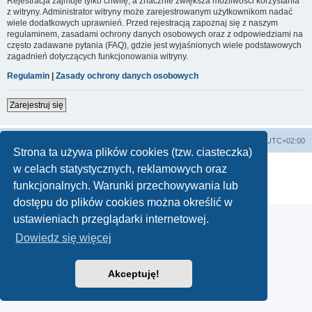
Rejestracja zajmuje tylko chwilę, a znacznie zwiększa możliwości korzystania
z witryny. Administrator witryny może zarejestrowanym użytkownikom nadać
wiele dodatkowych uprawnień. Przed rejestracją zapoznaj się z naszym
regulaminem, zasadami ochrony danych osobowych oraz z odpowiedziami na
często zadawane pytania (FAQ), gdzie jest wyjaśnionych wiele podstawowych
zagadnień dotyczących funkcjonowania witryny.
Regulamin
|
Zasady ochrony danych osobowych
Zarejestruj się
Strona główna
Strefa czasowa
UTC+02:00
Strona ta używa plików cookies (tzw. ciasteczka)
Technologię dostarcza
phpBB
® Forum Software © phpBB Limited
w celach statystycznych, reklamowych oraz
Polski pakiet językowy dostarcza
phpBB.pl
funkcjonalnych. Warunki przechowywania lub
Zasady ochrony danych osobowych
|
Regulamin
dostępu do plików cookies można określić w
ustawieniach przeglądarki internetowej.
Dowiedz się więcej
Akceptuję!