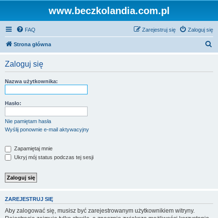
www.beczkolandia.com.pl
FAQ
Zarejestruj się
Zaloguj się
S
Strona główna
z
Zaloguj się
u
k
Nazwa użytkownika:
a
j
Hasło:
Nie pamiętam hasła
Wyślij ponownie e-mail aktywacyjny
Zapamiętaj mnie
Ukryj mój status podczas tej sesji
ZAREJESTRUJ SIĘ
Aby zalogować się, musisz być zarejestrowanym użytkownikiem witryny.