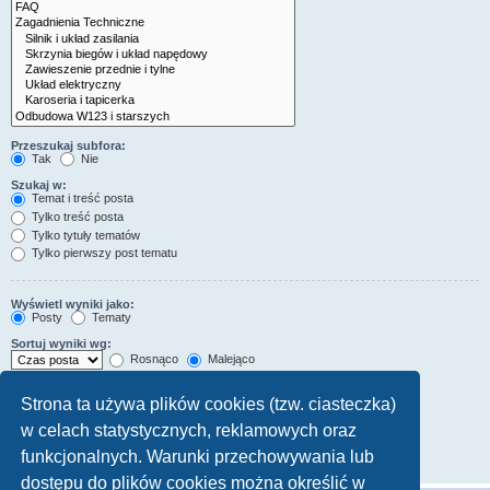
Przeszukaj subfora:
Tak
Nie
Szukaj w:
Temat i treść posta
Tylko treść posta
Tylko tytuły tematów
Tylko pierwszy post tematu
Wyświetl wyniki jako:
Posty
Tematy
Sortuj wyniki wg:
Rosnąco
Malejąco
Wyświetl wyniki z ostatnich:
Strona ta używa plików cookies (tzw. ciasteczka)
w celach statystycznych, reklamowych oraz
Wyświetl pierwsze:
Ustaw 0, aby wyświetlić cały post.
funkcjonalnych. Warunki przechowywania lub
znaków w poście
dostępu do plików cookies można określić w