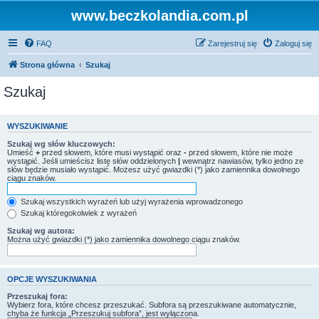
www.beczkolandia.com.pl
FAQ
Zarejestruj się
Zaloguj się
Strona główna
Szukaj
Szukaj
WYSZUKIWANIE
Szukaj wg słów kluczowych:
Umieść
+
przed słowem, które musi wystąpić oraz
-
przed słowem, które nie może
wystąpić. Jeśli umieścisz listę słów oddzielonych
|
wewnątrz nawiasów, tylko jedno ze
słów będzie musiało wystąpić. Możesz użyć gwiazdki (*) jako zamiennika dowolnego
ciągu znaków.
Szukaj wszystkich wyrażeń lub użyj wyrażenia wprowadzonego
Szukaj któregokolwiek z wyrażeń
Szukaj wg autora:
Można użyć gwiazdki (*) jako zamiennika dowolnego ciągu znaków.
OPCJE WYSZUKIWANIA
Przeszukaj fora:
Wybierz fora, które chcesz przeszukać. Subfora są przeszukiwane automatycznie,
chyba że funkcja „Przeszukuj subfora”, jest wyłączona.