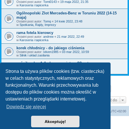
Ostatni post autor:
Tomi0143
«
19 maja 2022, 21:35
w
Karoseria i tapicerka
Ogólnopolski Zlot Mercedes-Benz w Toruniu 2022 (14-15
maja)
Ostatni post autor:
Tomq
«
14 kwie 2022, 23:48
w
Spotkania, Rajdy, Imprezy
rama fotela kierowcy
Ostatni post autor:
andrew
«
21 mar 2022, 22:49
w
Karoseria i tapicerka
korek chłodnicy - do jakiego ciśnienia
Ostatni post autor:
stiven1985
«
03 mar 2022, 10:59
w
Silnik i układ zasilania
gaźnik solex 4a1 - lewe powietrze ?? auto przgasa
Ostatni post autor:
stiven1985
«
01 mar 2022, 11:09
w
Silnik i układ zasilania
Strona ta używa plików cookies (tzw. ciasteczka)
w celach statystycznych, reklamowych oraz
funkcjonalnych. Warunki przechowywania lub
Strona
1
z
9
1
2
3
4
5
9
Następn
Znaleziono 211 wyników
…
dostępu do plików cookies można określić w
ustawieniach przeglądarki internetowej.
Przejdź do
Dowiedz się więcej
Strona główna
Strefa czasowa
UTC+02:00
Akceptuję!
Technologię dostarcza
phpBB
® Forum Software © phpBB Limited
Polski pakiet językowy dostarcza
phpBB.pl