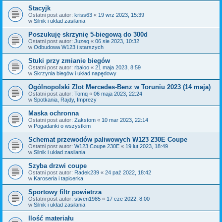
Stacyjk
Ostatni post autor:
kriss63
«
19 wrz 2023, 15:39
w
Silnik i układ zasilania
Poszukuję skrzynię 5-biegową do 300d
Ostatni post autor:
Juzeq
«
06 sie 2023, 10:32
w
Odbudowa W123 i starszych
Stuki przy zmianie biegów
Ostatni post autor:
rbaloo
«
21 maja 2023, 8:59
w
Skrzynia biegów i układ napędowy
Ogólnopolski Zlot Mercedes-Benz w Toruniu 2023 (14 maja)
Ostatni post autor:
Tomq
«
06 maja 2023, 22:24
w
Spotkania, Rajdy, Imprezy
Maska ochronna
Ostatni post autor:
Zakstom
«
10 mar 2023, 22:14
w
Pogadanki o wszystkim
Schemat przewodów paliwowych W123 230E Coupe
Ostatni post autor:
W123 Coupe 230E
«
19 lut 2023, 18:49
w
Silnik i układ zasilania
Szyba drzwi coupe
Ostatni post autor:
Radek239
«
24 paź 2022, 18:42
w
Karoseria i tapicerka
Sportowy filtr powietrza
Ostatni post autor:
stiven1985
«
17 cze 2022, 8:00
w
Silnik i układ zasilania
Ilość materiału