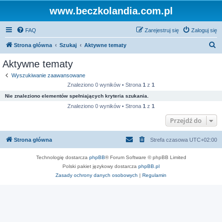
www.beczkolandia.com.pl
FAQ
Zarejestruj się
Zaloguj się
S
Strona główna
Szukaj
Aktywne tematy
z
Aktywne tematy
u
Wyszukiwanie zaawansowane
k
Znaleziono 0 wyników • Strona
1
z
1
a
Nie znaleziono elementów spełniających kryteria szukania.
j
Znaleziono 0 wyników • Strona
1
z
1
Przejdź do
Strona główna
Strefa czasowa
UTC+02:00
Technologię dostarcza
phpBB
® Forum Software © phpBB Limited
Polski pakiet językowy dostarcza
phpBB.pl
Zasady ochrony danych osobowych
|
Regulamin