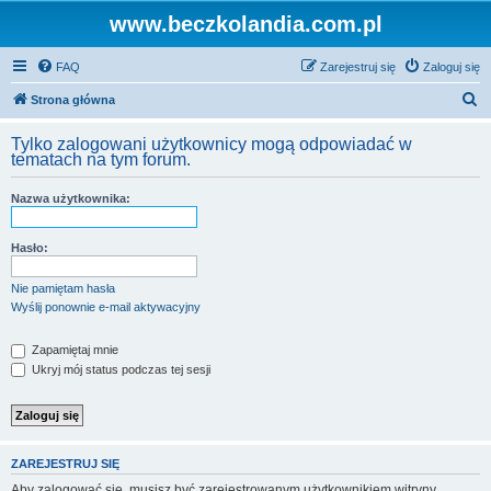
www.beczkolandia.com.pl
FAQ
Zarejestruj się
Zaloguj się
S
Strona główna
z
Tylko zalogowani użytkownicy mogą odpowiadać w
u
tematach na tym forum.
k
Nazwa użytkownika:
a
j
Hasło:
Nie pamiętam hasła
Wyślij ponownie e-mail aktywacyjny
Zapamiętaj mnie
Ukryj mój status podczas tej sesji
ZAREJESTRUJ SIĘ
Aby zalogować się, musisz być zarejestrowanym użytkownikiem witryny.