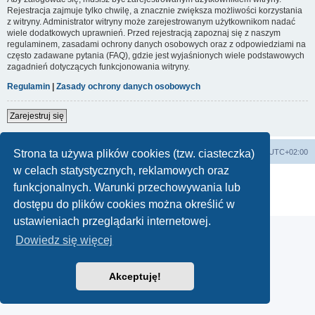
Rejestracja zajmuje tylko chwilę, a znacznie zwiększa możliwości korzystania
z witryny. Administrator witryny może zarejestrowanym użytkownikom nadać
wiele dodatkowych uprawnień. Przed rejestracją zapoznaj się z naszym
regulaminem, zasadami ochrony danych osobowych oraz z odpowiedziami na
często zadawane pytania (FAQ), gdzie jest wyjaśnionych wiele podstawowych
zagadnień dotyczących funkcjonowania witryny.
Regulamin
|
Zasady ochrony danych osobowych
Zarejestruj się
Strona główna
Strefa czasowa
UTC+02:00
Strona ta używa plików cookies (tzw. ciasteczka)
w celach statystycznych, reklamowych oraz
Technologię dostarcza
phpBB
® Forum Software © phpBB Limited
funkcjonalnych. Warunki przechowywania lub
Polski pakiet językowy dostarcza
phpBB.pl
Zasady ochrony danych osobowych
|
Regulamin
dostępu do plików cookies można określić w
ustawieniach przeglądarki internetowej.
Dowiedz się więcej
Akceptuję!