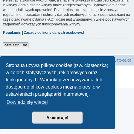
Rejestracja zajmuje tylko chwilę, a znacznie zwiększa możliwości korzystania
z witryny. Administrator witryny może zarejestrowanym użytkownikom nadać
wiele dodatkowych uprawnień. Przed rejestracją zapoznaj się z naszym
regulaminem, zasadami ochrony danych osobowych oraz z odpowiedziami na
często zadawane pytania (FAQ), gdzie jest wyjaśnionych wiele podstawowych
zagadnień dotyczących funkcjonowania witryny.
Regulamin
|
Zasady ochrony danych osobowych
Zarejestruj się
Strona główna
Strefa czasowa
UTC+02:00
Strona ta używa plików cookies (tzw. ciasteczka)
Technologię dostarcza
phpBB
® Forum Software © phpBB Limited
w celach statystycznych, reklamowych oraz
Polski pakiet językowy dostarcza
phpBB.pl
funkcjonalnych. Warunki przechowywania lub
Zasady ochrony danych osobowych
|
Regulamin
dostępu do plików cookies można określić w
ustawieniach przeglądarki internetowej.
Dowiedz się więcej
Akceptuję!