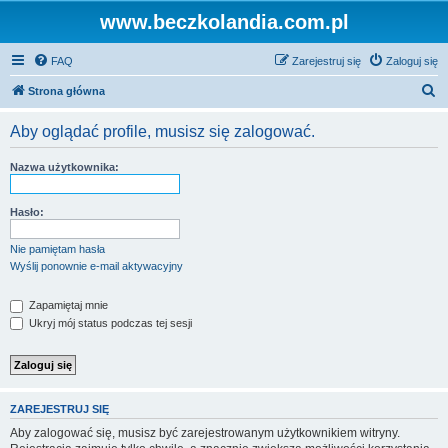
www.beczkolandia.com.pl
FAQ
Zarejestruj się
Zaloguj się
S
Strona główna
z
Aby oglądać profile, musisz się zalogować.
u
k
Nazwa użytkownika:
a
j
Hasło:
Nie pamiętam hasła
Wyślij ponownie e-mail aktywacyjny
Zapamiętaj mnie
Ukryj mój status podczas tej sesji
ZAREJESTRUJ SIĘ
Aby zalogować się, musisz być zarejestrowanym użytkownikiem witryny.