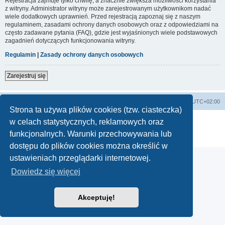
Rejestracja zajmuje tylko chwilę, a znacznie zwiększa możliwości korzystania
z witryny. Administrator witryny może zarejestrowanym użytkownikom nadać
wiele dodatkowych uprawnień. Przed rejestracją zapoznaj się z naszym
regulaminem, zasadami ochrony danych osobowych oraz z odpowiedziami na
często zadawane pytania (FAQ), gdzie jest wyjaśnionych wiele podstawowych
zagadnień dotyczących funkcjonowania witryny.
Regulamin
|
Zasady ochrony danych osobowych
Zarejestruj się
Strona główna
Strefa czasowa
UTC+02:00
Strona ta używa plików cookies (tzw. ciasteczka)
Technologię dostarcza
phpBB
® Forum Software © phpBB Limited
w celach statystycznych, reklamowych oraz
Polski pakiet językowy dostarcza
phpBB.pl
funkcjonalnych. Warunki przechowywania lub
Zasady ochrony danych osobowych
|
Regulamin
dostępu do plików cookies można określić w
ustawieniach przeglądarki internetowej.
Dowiedz się więcej
Akceptuję!