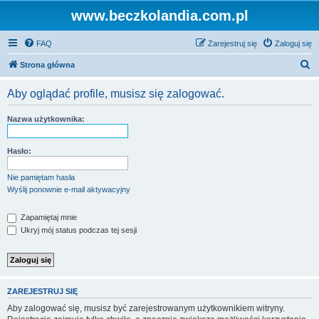
www.beczkolandia.com.pl
FAQ
Zarejestruj się
Zaloguj się
S
Strona główna
z
Aby oglądać profile, musisz się zalogować.
u
k
Nazwa użytkownika:
a
j
Hasło:
Nie pamiętam hasła
Wyślij ponownie e-mail aktywacyjny
Zapamiętaj mnie
Ukryj mój status podczas tej sesji
ZAREJESTRUJ SIĘ
Aby zalogować się, musisz być zarejestrowanym użytkownikiem witryny.