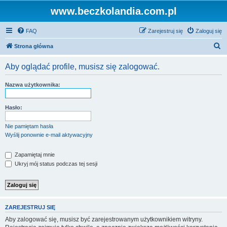
www.beczkolandia.com.pl
FAQ
Zarejestruj się
Zaloguj się
S
Strona główna
z
Aby oglądać profile, musisz się zalogować.
u
k
Nazwa użytkownika:
a
j
Hasło:
Nie pamiętam hasła
Wyślij ponownie e-mail aktywacyjny
Zapamiętaj mnie
Ukryj mój status podczas tej sesji
ZAREJESTRUJ SIĘ
Aby zalogować się, musisz być zarejestrowanym użytkownikiem witryny.