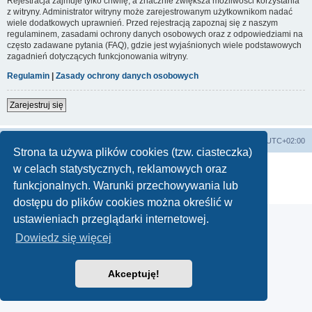
Rejestracja zajmuje tylko chwilę, a znacznie zwiększa możliwości korzystania
z witryny. Administrator witryny może zarejestrowanym użytkownikom nadać
wiele dodatkowych uprawnień. Przed rejestracją zapoznaj się z naszym
regulaminem, zasadami ochrony danych osobowych oraz z odpowiedziami na
często zadawane pytania (FAQ), gdzie jest wyjaśnionych wiele podstawowych
zagadnień dotyczących funkcjonowania witryny.
Regulamin
|
Zasady ochrony danych osobowych
Zarejestruj się
Strona główna
Strefa czasowa
UTC+02:00
Strona ta używa plików cookies (tzw. ciasteczka)
Technologię dostarcza
phpBB
® Forum Software © phpBB Limited
w celach statystycznych, reklamowych oraz
Polski pakiet językowy dostarcza
phpBB.pl
funkcjonalnych. Warunki przechowywania lub
Zasady ochrony danych osobowych
|
Regulamin
dostępu do plików cookies można określić w
ustawieniach przeglądarki internetowej.
Dowiedz się więcej
Akceptuję!