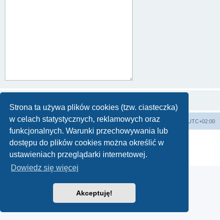
Strona ta używa plików cookies (tzw. ciasteczka)
w celach statystycznych, reklamowych oraz
Strona główna
Strefa czasowa
UTC+02:00
funkcjonalnych. Warunki przechowywania lub
Technologię dostarcza
phpBB
® Forum Software © phpBB Limited
dostępu do plików cookies można określić w
Polski pakiet językowy dostarcza
phpBB.pl
ustawieniach przeglądarki internetowej.
Zasady ochrony danych osobowych
|
Regulamin
Dowiedz się więcej
Akceptuję!