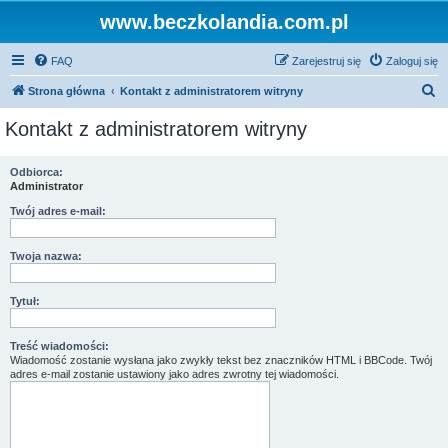
www.beczkolandia.com.pl
FAQ
Zarejestruj się
Zaloguj się
S
Strona główna
Kontakt z administratorem witryny
z
Kontakt z administratorem witryny
u
k
Odbiorca:
Administrator
a
j
Twój adres e-mail:
Twoja nazwa:
Tytuł:
Treść wiadomości:
Wiadomość zostanie wysłana jako zwykły tekst bez znaczników HTML i BBCode. Twój
adres e-mail zostanie ustawiony jako adres zwrotny tej wiadomości.