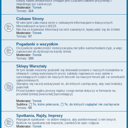
Efekty nawet amatorskich zmagań jest czasami całkiem przyzwoity i
niejednego już zaskoczył.
Moderator:
Tomek
Tematy:
114
Ciekawe Strony
W sieci jest cała masa stron z ciekawymi informacjami o klasycznych
Mercedesach w tym o W123.
Nie ma co kopiować informacji na nich zawartych, lepiej udać się do źródeł.
Moderator:
Tomek
Tematy:
57
Pogadanki o wszystkim
Oczywiście społeczność motoryzacyjna nie tylko samochodami żyje, a więc
zapraszam do dyskusji na każdy temat.
Moderator:
Tomek
Tematy:
193
Sklepy Warsztaty
W tym dziale możemy podzielić się doświadczeniami z naszych kontaktów w
sklepach i usług wykonanych przez zakłady naprawcze oraz opinie o
sprzedających części do naszych beczek na naszym forum jak i w serwisach
ogłoszeniowych.
Starajmy się raczej wskazywać te, do których zachęcamy, aby nasi koledzy
pojechali.
Przed tytułem wątku proszę napisz czego temat dotyczy w formacie na
przykład [sklep] [warsztat] [sprzedający]
.
Moderator:
Tomek
Subfora:
Te, które polecacie
,
Te, do których zaglądać nie zachęcacie
Tematy:
50
Spotkania, Rajdy, Imprezy
Planujecie spotkanie - to dobre miejsce, aby poinformować o nim innych.
Byliście na spotkaniu lub imprezie, zamieśćcie opis i zdjęcia
Moderator:
Tomek