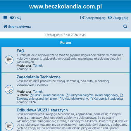
www.beczkolandia.com.pl
FAQ
Zarejestruj się
Zaloguj się
S
Strona główna
z
Dzisiaj jest 07 sie 2026, 5:34
u
Forum
k
FAQ
a
Tu znajdziecie odpowiedzi na Wasze pytania dotyczące różnic w modelach,
kolorów karoserii, tapicerek, wyposażenia, materiałów eksploatacyjnych i
j
wielu innych.
Moderator:
Tomek
Tematy:
35
Zagadnienia Techniczne
Jeśli masz jakiś problem ze swoją Beczusią, pisz tutaj, a bardziej
doświadczeni pomogą
.
Moderator:
Tomek
Subfora:
Silnik i układ zasilania
,
Skrzynia biegów i układ napędowy
,
Zawieszenie przednie i tylne
,
Układ elektryczny
,
Karoseria i tapicerka
Tematy:
1174
Odbudowa W123 i starszych
Jeśli odbudowujesz swojego Mercedesa, zapraszam, podziel się z innymi
relacją z naprawy. Jednocześnie zdajemy sobie sprawę, że czasami
własnoręczne zmaganie się z rdzą, cieknącymi silnikami i lakierem jest dalekie
od sztuki prezentowanej przez wytrawnych specjalistów i dlatego, zachęcamy
tych co znają się na odbudowie do udzielania przyjacielskich rad i porad.