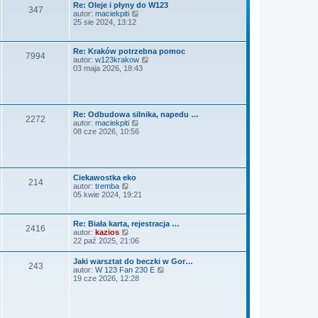
Re: Oleje i płyny do W123
347
W
autor:
maciekpiti
y
25 sie 2024, 13:12
ś
w
i
Re: Kraków potrzebna pomoc
7994
e
W
autor:
w123krakow
t
y
03 maja 2026, 18:43
l
ś
n
w
a
i
j
e
n
t
Re: Odbudowa silnika, napedu …
o
2272
l
W
autor:
maciekpiti
w
n
y
08 cze 2026, 10:56
s
a
ś
z
j
w
y
n
i
p
o
e
o
w
t
s
Ciekawostka eko
s
214
l
t
W
autor:
tremba
z
n
y
05 kwie 2024, 19:21
y
a
ś
p
j
w
o
n
i
s
Re: Biała karta, rejestracja …
o
2416
e
t
W
autor:
kazios
w
t
y
22 paź 2025, 21:06
s
l
ś
z
n
w
y
Jaki warsztat do beczki w Gor…
a
243
i
p
W
autor:
W 123 Fan 230 E
j
e
o
y
19 cze 2026, 12:28
n
t
s
ś
o
l
t
w
w
n
i
s
a
e
z
j