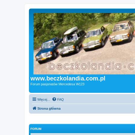
www.beczkolandia.com.pl
Forum pasjonatów Mercedesa W123
Więcej…
FAQ
Strona główna
FORUM