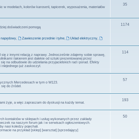
35
c w modelach, kolorów karoserii, tapicerek, wyposażenia, materiałów
1174
ardziej doświadczeni pomogą
d napędowy
,
Zawieszenie przednie i tylne
,
Układ elektryczny
,
114
się z innymi relacją z naprawy. Jednocześnie zdajemy sobie sprawę,
nikami i lakierem jest dalekie od sztuki prezentowanej przez
się na odbudowie do udzielania przyjacielskich rad i porad. Efekty
 niejednego już zaskoczył.
57
klasycznych Mercedesach w tym o W123.
 się do źródeł.
193
mi żyje, a więc zapraszam do dyskusji na każdy temat.
50
ych kontaktów w sklepach i usług wykonanych przez zakłady
beczek na naszym forum jak i w serwisach ogłoszeniowych.
y nasi koledzy pojechali.
rmacie na przykład [sklep] [warsztat] [sprzedający]