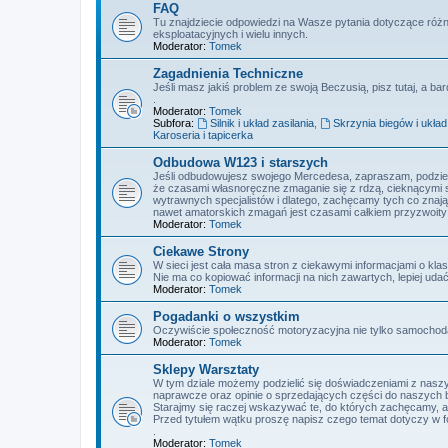
FAQ
Tu znajdziecie odpowiedzi na Wasze pytania dotyczące różni
eksploatacyjnych i wielu innych.
Moderator:
Tomek
Zagadnienia Techniczne
Jeśli masz jakiś problem ze swoją Beczusią, pisz tutaj, a b
.
Moderator:
Tomek
Subfora:
Silnik i układ zasilania
,
Skrzynia biegów i ukła
Karoseria i tapicerka
Odbudowa W123 i starszych
Jeśli odbudowujesz swojego Mercedesa, zapraszam, podziel 
że czasami własnoręczne zmaganie się z rdzą, cieknącymi sil
wytrawnych specjalistów i dlatego, zachęcamy tych co znają 
nawet amatorskich zmagań jest czasami całkiem przyzwoity i
Moderator:
Tomek
Ciekawe Strony
W sieci jest cała masa stron z ciekawymi informacjami o 
Nie ma co kopiować informacji na nich zawartych, lepiej udać
Moderator:
Tomek
Pogadanki o wszystkim
Oczywiście społeczność motoryzacyjna nie tylko samochoda
Moderator:
Tomek
Sklepy Warsztaty
W tym dziale możemy podzielić się doświadczeniami z nasz
naprawcze oraz opinie o sprzedających części do naszych 
Starajmy się raczej wskazywać te, do których zachęcamy, ab
Przed tytułem wątku proszę napisz czego temat dotyczy w fo
.
Moderator:
Tomek