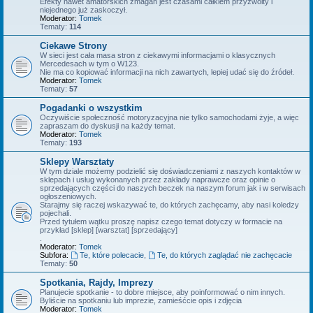
Efekty nawet amatorskich zmagań jest czasami całkiem przyzwoity i
niejednego już zaskoczył.
Moderator:
Tomek
Tematy:
114
Ciekawe Strony
W sieci jest cała masa stron z ciekawymi informacjami o klasycznych
Mercedesach w tym o W123.
Nie ma co kopiować informacji na nich zawartych, lepiej udać się do źródeł.
Moderator:
Tomek
Tematy:
57
Pogadanki o wszystkim
Oczywiście społeczność motoryzacyjna nie tylko samochodami żyje, a więc
zapraszam do dyskusji na każdy temat.
Moderator:
Tomek
Tematy:
193
Sklepy Warsztaty
W tym dziale możemy podzielić się doświadczeniami z naszych kontaktów w
sklepach i usług wykonanych przez zakłady naprawcze oraz opinie o
sprzedających części do naszych beczek na naszym forum jak i w serwisach
ogłoszeniowych.
Starajmy się raczej wskazywać te, do których zachęcamy, aby nasi koledzy
pojechali.
Przed tytułem wątku proszę napisz czego temat dotyczy w formacie na
przykład [sklep] [warsztat] [sprzedający]
.
Moderator:
Tomek
Subfora:
Te, które polecacie
,
Te, do których zaglądać nie zachęcacie
Tematy:
50
Spotkania, Rajdy, Imprezy
Planujecie spotkanie - to dobre miejsce, aby poinformować o nim innych.
Byliście na spotkaniu lub imprezie, zamieśćcie opis i zdjęcia
Moderator:
Tomek