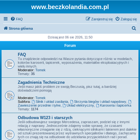
www.beczkolandia.com.pl
FAQ
Zarejestruj się
Zaloguj się
S
Strona główna
z
Dzisiaj jest 06 sie 2026, 11:50
u
Forum
k
FAQ
a
Tu znajdziecie odpowiedzi na Wasze pytania dotyczące różnic w modelach,
kolorów karoserii, tapicerek, wyposażenia, materiałów eksploatacyjnych i
j
wielu innych.
Moderator:
Tomek
Tematy:
35
Zagadnienia Techniczne
Jeśli masz jakiś problem ze swoją Beczusią, pisz tutaj, a bardziej
doświadczeni pomogą
.
Moderator:
Tomek
Subfora:
Silnik i układ zasilania
,
Skrzynia biegów i układ napędowy
,
Zawieszenie przednie i tylne
,
Układ elektryczny
,
Karoseria i tapicerka
Tematy:
1174
Odbudowa W123 i starszych
Jeśli odbudowujesz swojego Mercedesa, zapraszam, podziel się z innymi
relacją z naprawy. Jednocześnie zdajemy sobie sprawę, że czasami
własnoręczne zmaganie się z rdzą, cieknącymi silnikami i lakierem jest dalekie
od sztuki prezentowanej przez wytrawnych specjalistów i dlatego, zachęcamy
tych co znają się na odbudowie do udzielania przyjacielskich rad i porad.