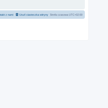
takt z nami
Usuń ciasteczka witryny
Strefa czasowa
UTC+02:00