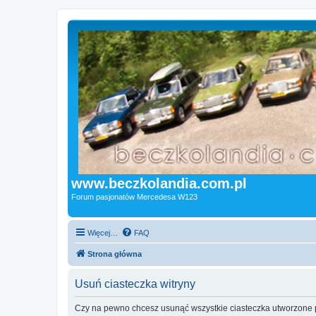
www.beczkolandia.com.pl
Forum pasjonatów Mercedesa W123
Więcej…
FAQ
Strona główna
Usuń ciasteczka witryny
Czy na pewno chcesz usunąć wszystkie ciasteczka utworzone p