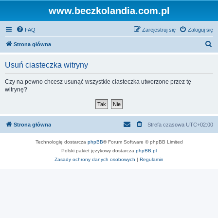
www.beczkolandia.com.pl
FAQ
Zarejestruj się
Zaloguj się
S
Strona główna
z
Usuń ciasteczka witryny
u
k
Czy na pewno chcesz usunąć wszystkie ciasteczka utworzone przez tę
witrynę?
a
j
Strona główna
Strefa czasowa
UTC+02:00
Technologię dostarcza
phpBB
® Forum Software © phpBB Limited
Polski pakiet językowy dostarcza
phpBB.pl
Zasady ochrony danych osobowych
|
Regulamin