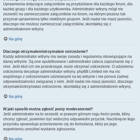
Uprawnienia dotyczące załączników są przydzielane dla każdego forum, dla
każdej grupy i dla każdego użytkownika. Administrator witryny mógł nie
zezwolić na zamieszczanie załączników na forum, na którym piszesz lub
przyznał uprawnienia tylko niektórym grupom. Jeśli nadal nie masz jasności,
dlaczego nie możesz zamieszczać załączników, skontaktuj się z
administratorem witryny.
Na górę
Dlaczego otrzymałem/otrzymałam ostrzeżenie?
Każdy administrator witryny ma swoje zasady i regulaminy obowiązujące na
danej witrynie. Są one opublikowane i administrator zaleca zapoznanie się z
nimi. Jeśli ktoś ich nie przestrzegał, może otrzymać ostrzeżenie. O udzieleniu
ostrzeżenia decyduje administrator witryny. phpBB Limited nie ma nic
wspólnego z ostrzeżeniami udzielanymi na tej witrynie i nie ponosi żadnej
odpowiedzialności związanej z nimi. Jeśli nadal nie masz jasności, dlaczego
otrzymałeś/otrzymałaś ostrzeżenie, skontaktuj się z administratorem witryny.
Na górę
W jaki sposób można zgłosić posty moderatorowi?
Jeśli administrator na to zezwolił, w prawym górnym rogu treści posta, który
chcesz zgłosić, powinien być widoczny odpowiedni przycisk. Naciśnięcie tego
przycisku spowoduje przeniesienie cię do formularza, który po jego
wypełnieniu umożliwi wysłanie zgłoszenia.
Na górę