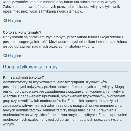
wielu powodów i robią to moderatorzy forum lub administratorzy witryny.
Zależnie od uprawnień nadanych przez administratora witryny użytkownik
może mieć możliwość zamykania swoich tematów.
Na górę
Co to są ikony tematu?
Ikony tematu są obrazkami wybieranymi przez autora tematu skojarzonymi z
postami – sugerują ich treść. Możliwość korzystania z ikon tematu uzależniona
jest od uprawnień nadanych przez administratora witryny.
Na górę
Rangi użytkownika i grupy
Kim są administratorzy?
Administratorzy są użytkownikami albo też grupami użytkowników
posiadającymi najwyższy poziom uprawnień kontrolnych całej witryny. Mogą
oni kontrolować wszystkie zagadnienia związane z funkcjonowaniem witryny
włącznie z nadawaniem uprawnień, blokowaniem użytkowników, tworzeniem
grup użytkowników lub moderatorów itp. Zakres ich uprawnień zależy od
założyciela witryny i innych administratorów mających prawo nominowania
nowych administratorów. Administratorzy mogą mieć pełne uprawnienia
moderatorów na wszystkich forach utworzonych na witrynie. Zakres uprawnień
moderacyjnych uzależniony jest od uprawnień nadanych przez założyciela
witryny.