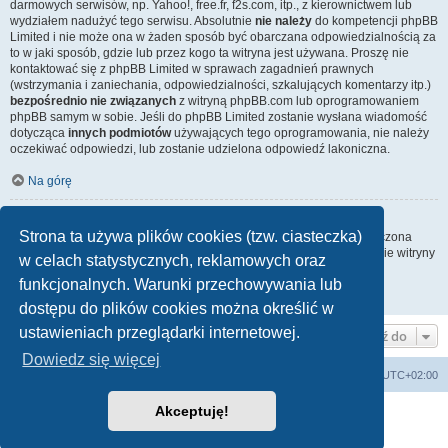
darmowych serwisów, np. Yahoo!, free.fr, f2s.com, itp., z kierownictwem lub
wydziałem nadużyć tego serwisu. Absolutnie
nie należy
do kompetencji phpBB
Limited i nie może ona w żaden sposób być obarczana odpowiedzialnością za
to w jaki sposób, gdzie lub przez kogo ta witryna jest używana. Proszę nie
kontaktować się z phpBB Limited w sprawach zagadnień prawnych
(wstrzymania i zaniechania, odpowiedzialności, szkalujących komentarzy itp.)
bezpośrednio nie związanych
z witryną phpBB.com lub oprogramowaniem
phpBB samym w sobie. Jeśli do phpBB Limited zostanie wysłana wiadomość
dotycząca
innych podmiotów
używających tego oprogramowania, nie należy
oczekiwać odpowiedzi, lub zostanie udzielona odpowiedź lakoniczna.
Na górę
Jak nawiązać kontakt z administratorem witryny?
Strona ta używa plików cookies (tzw. ciasteczka)
Wszyscy użytkownicy witryny mogą używać – jeśli funkcja ta jest włączona
przez administratora witryny – formularza „Kontakt z nami”. Członkowie witryny
w celach statystycznych, reklamowych oraz
mogą także używać odnośnika „Zespół administracyjny”.
funkcjonalnych. Warunki przechowywania lub
Na górę
dostępu do plików cookies można określić w
ustawieniach przeglądarki internetowej.
Przejdź do
Dowiedz się więcej
Strona główna
Strefa czasowa
UTC+02:00
Akceptuję!
Technologię dostarcza
phpBB
® Forum Software © phpBB Limited
Polski pakiet językowy dostarcza
phpBB.pl
Zasady ochrony danych osobowych
|
Regulamin