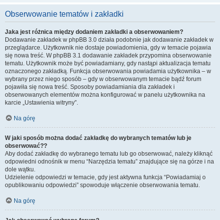
Obserwowanie tematów i zakładki
Jaka jest różnica między dodaniem zakładki a obserwowaniem?
Dodawanie zakładek w phpBB 3.0 działa podobnie jak dodawanie zakładek w
przeglądarce. Użytkownik nie dostaje powiadomienia, gdy w temacie pojawia
się nowa treść. W phpBB 3.1 dodawanie zakładek przypomina obserwowanie
tematu. Użytkownik może być powiadamiany, gdy nastąpi aktualizacja tematu
oznaczonego zakładką. Funkcja obserwowania powiadamia użytkownika – w
wybrany przez niego sposób – gdy w obserwowanym temacie bądź forum
pojawiła się nowa treść. Sposoby powiadamiania dla zakładek i
obserwowanych elementów można konfigurować w panelu użytkownika na
karcie „Ustawienia witryny”.
Na górę
W jaki sposób można dodać zakładkę do wybranych tematów lub je
obserwować??
Aby dodać zakładkę do wybranego tematu lub go obserwować, należy kliknąć
odpowiedni odnośnik w menu “Narzędzia tematu” znajdujące się na górze i na
dole wątku.
Udzielenie odpowiedzi w temacie, gdy jest aktywna funkcja “Powiadamiaj o
opublikowaniu odpowiedzi” spowoduje włączenie obserwowania tematu.
Na górę