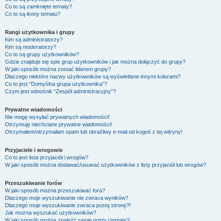
Co to są zamknięte tematy?
Co to są ikony tematu?
Rangi użytkownika i grupy
Kim są administratorzy?
Kim są moderatorzy?
Co to są grupy użytkowników?
Gdzie znajduje się spis grup użytkowników i jak można dołączyć do grupy?
W jaki sposób można zostać liderem grupy?
Dlaczego niektóre nazwy użytkowników są wyświetlane innymi kolorami?
Co to jest “Domyślna grupa użytkownika”?
Czym jest odnośnik “Zespół administracyjny”?
Prywatne wiadomości
Nie mogę wysyłać prywatnych wiadomości!
Otrzymuję niechciane prywatne wiadomości!
Otrzymałem/otrzymałam spam lub obraźliwy e-mail od kogoś z tej witryny!
Przyjaciele i wrogowie
Co to jest lista przyjaciół i wrogów?
W jaki sposób można dodawać/usuwać użytkowników z listy przyjaciół lub wrogów?
Przeszukiwanie forów
W jaki sposób można przeszukiwać fora?
Dlaczego moje wyszukiwanie nie zwraca wyników?
Dlaczego moje wyszukiwanie zwraca pustą stronę?!
Jak można wyszukać użytkowników?
W jaki sposób można znaleźć swoje posty i tematy?