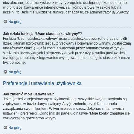
niezalecane, jeżeli korzystasz z witryny z ogólnie dostępnego komputera, np.
w bibliotece, kawiarence internetowej, sali komputerowej w szkole lub na
uczelni itp. Jeśli nie widzisz tej funkcji, oznacza to, że administrator ją wyłączył.
Na górę
Jak działa funkcja “Usuń ciasteczka witryny”?
Funkcja “Usuń ciasteczka witryny” usuwa ciasteczka utworzone przez phpBB
dzięki, którym użytkownik jest autoryzowany i logowany do witryny. Dostarczają
one również funkcję – jeśli została włączona przez administratora witryny –
śledzenia przeczytanych i nieprzeczytanych przez użytkownika postów. Jeśli
występują problemy z logowaniem/wylogowaniem, usunięcie ciasteczek może
być pomocne.
Na górę
Preferencje i ustawienia użytkownika
Jak zmienić moje ustawienia?
Jeżeli jesteś zarejestrowanym użytkownikiem, wszystkie twoje ustawienia są
zapisywane w bazie danych witryny. Aby je zmienić, przejdź do panelu
zarządzania swoim kontem. W tym miejscu możesz dokonać zmian swoich
ustawień i preferencji. Odnośnik do panelu o nazwie “Moje konto” znajduje się
zazwyczaj na górze stron witryny.
Na górę