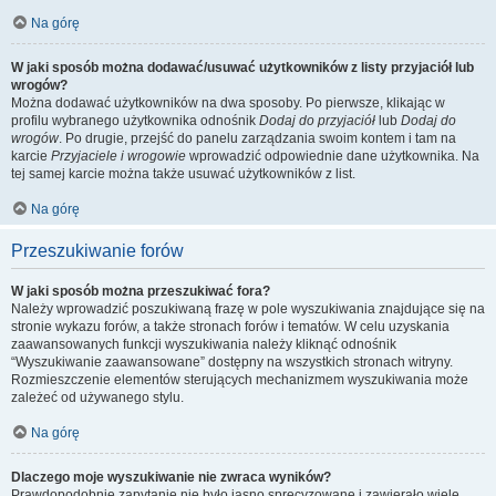
Na górę
W jaki sposób można dodawać/usuwać użytkowników z listy przyjaciół lub
wrogów?
Można dodawać użytkowników na dwa sposoby. Po pierwsze, klikając w
profilu wybranego użytkownika odnośnik
Dodaj do przyjaciół
lub
Dodaj do
wrogów
. Po drugie, przejść do panelu zarządzania swoim kontem i tam na
karcie
Przyjaciele i wrogowie
wprowadzić odpowiednie dane użytkownika. Na
tej samej karcie można także usuwać użytkowników z list.
Na górę
Przeszukiwanie forów
W jaki sposób można przeszukiwać fora?
Należy wprowadzić poszukiwaną frazę w pole wyszukiwania znajdujące się na
stronie wykazu forów, a także stronach forów i tematów. W celu uzyskania
zaawansowanych funkcji wyszukiwania należy kliknąć odnośnik
“Wyszukiwanie zaawansowane” dostępny na wszystkich stronach witryny.
Rozmieszczenie elementów sterujących mechanizmem wyszukiwania może
zależeć od używanego stylu.
Na górę
Dlaczego moje wyszukiwanie nie zwraca wyników?
Prawdopodobnie zapytanie nie było jasno sprecyzowane i zawierało wiele