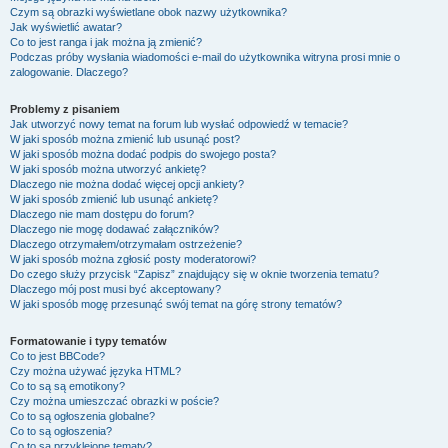
Czym są obrazki wyświetlane obok nazwy użytkownika?
Jak wyświetlić awatar?
Co to jest ranga i jak można ją zmienić?
Podczas próby wysłania wiadomości e-mail do użytkownika witryna prosi mnie o
zalogowanie. Dlaczego?
Problemy z pisaniem
Jak utworzyć nowy temat na forum lub wysłać odpowiedź w temacie?
W jaki sposób można zmienić lub usunąć post?
W jaki sposób można dodać podpis do swojego posta?
W jaki sposób można utworzyć ankietę?
Dlaczego nie można dodać więcej opcji ankiety?
W jaki sposób zmienić lub usunąć ankietę?
Dlaczego nie mam dostępu do forum?
Dlaczego nie mogę dodawać załączników?
Dlaczego otrzymałem/otrzymałam ostrzeżenie?
W jaki sposób można zgłosić posty moderatorowi?
Do czego służy przycisk “Zapisz” znajdujący się w oknie tworzenia tematu?
Dlaczego mój post musi być akceptowany?
W jaki sposób mogę przesunąć swój temat na górę strony tematów?
Formatowanie i typy tematów
Co to jest BBCode?
Czy można używać języka HTML?
Co to są są emotikony?
Czy można umieszczać obrazki w poście?
Co to są ogłoszenia globalne?
Co to są ogłoszenia?
Co to są przyklejone tematy?