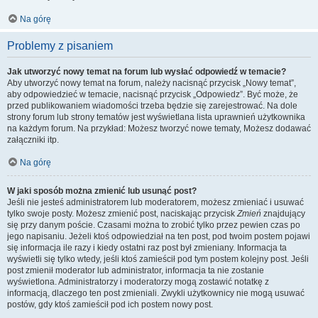
Na górę
Problemy z pisaniem
Jak utworzyć nowy temat na forum lub wysłać odpowiedź w temacie?
Aby utworzyć nowy temat na forum, należy nacisnąć przycisk „Nowy temat”,
aby odpowiedzieć w temacie, nacisnąć przycisk „Odpowiedz”. Być może, że
przed publikowaniem wiadomości trzeba będzie się zarejestrować. Na dole
strony forum lub strony tematów jest wyświetlana lista uprawnień użytkownika
na każdym forum. Na przykład: Możesz tworzyć nowe tematy, Możesz dodawać
załączniki itp.
Na górę
W jaki sposób można zmienić lub usunąć post?
Jeśli nie jesteś administratorem lub moderatorem, możesz zmieniać i usuwać
tylko swoje posty. Możesz zmienić post, naciskając przycisk
Zmień
znajdujący
się przy danym poście. Czasami można to zrobić tylko przez pewien czas po
jego napisaniu. Jeżeli ktoś odpowiedział na ten post, pod twoim postem pojawi
się informacja ile razy i kiedy ostatni raz post był zmieniany. Informacja ta
wyświetli się tylko wtedy, jeśli ktoś zamieścił pod tym postem kolejny post. Jeśli
post zmienił moderator lub administrator, informacja ta nie zostanie
wyświetlona. Administratorzy i moderatorzy mogą zostawić notatkę z
informacją, dlaczego ten post zmieniali. Zwykli użytkownicy nie mogą usuwać
postów, gdy ktoś zamieścił pod ich postem nowy post.