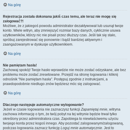
Na górę
Rejestracja została dokonana jakiś czas temu, ale teraz nie mogę się
zalogować?!
Możliwe, że z jakiegoś powodu administrator dezaktywował lub usunął twoje
konto. Wiele witryn, aby zmniejszyć rozmiar bazy danych, cyklicznie usuwa
użytkowników, którzy nic nie pisali przez dłuższy czas. Jeśli tak się stało,
spróbuj zarejestrować się ponownie i bądź bardziej aktywnym i
zaangażowanym w dyskusje użytkownikiem.
Na górę
Nie pamiętam hasła!
Zachowaj spokój! Twoje hasło wprawdzie nie może zostać odzyskane, ale bez
problemu może zostać zresetowane. Przejdź na stronę logowania i kliknij
odnośnik “Nie pamiętam hasła”. Postępuj zgodnie z instrukcjami, a
prawdopodobnie niedługo znów będziesz móc się zalogować.
Na górę
Dlaczego następuje automatyczne wylogowanie?
Jeżeli w czasie logowania nie zaznaczysz funkcji
Zapamiętaj mnie
, witryna
zachowa informację o tym, że twój pobyt na tej witrynie będzie trwał tylko
określony przez administratora czas. Zapobiega to niewłaściwemu użyciu
twojego konta przez kogoś innego. Aby pozostać zalogowanym/zalogowaną,
podczas logowania zaznacz funkcję
Loguj mnie automatycznie
. Jest to