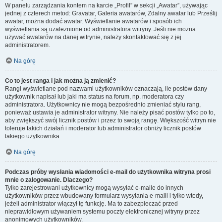
W panelu zarządzania kontem na karcie „Profil” w sekcji „Awatar”, używając
jednej z czterech metod: Gravatar, Galeria awatarów, Zdalny awatar lub Prześlij
awatar, można dodać awatar. Wyświetlanie awatarów i sposób ich
wyświetlania są uzależnione od administratora witryny. Jeśli nie można
używać awatarów na danej witrynie, należy skontaktować się z jej
administratorem.
Na górę
Co to jest ranga i jak można ją zmienić?
Rangi wyświetlane pod nazwami użytkowników oznaczają, ile postów dany
użytkownik napisał lub jaki ma status na forum, np. moderatora czy
administratora. Użytkownicy nie mogą bezpośrednio zmieniać stylu rang,
ponieważ ustawia je administrator witryny. Nie należy pisać postów tylko po to,
aby zwiększyć swój licznik postów i przez to swoją rangę. Większość witryn nie
toleruje takich działań i moderator lub administrator obniży licznik postów
takiego użytkownika.
Na górę
Podczas próby wysłania wiadomości e-mail do użytkownika witryna prosi
mnie o zalogowanie. Dlaczego?
Tylko zarejestrowani użytkownicy mogą wysyłać e-maile do innych
użytkowników przez wbudowany formularz wysyłania e-maili i tylko wtedy,
jeżeli administrator włączył tę funkcję. Ma to zabezpieczać przed
nieprawidłowym używaniem systemu poczty elektronicznej witryny przez
anonimowych użytkowników.