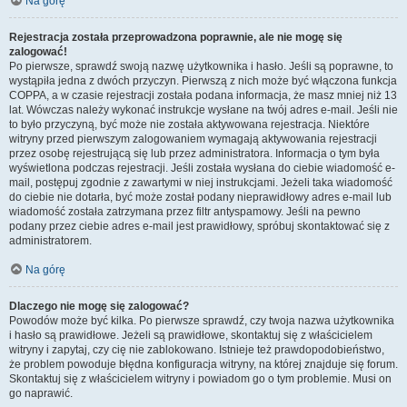
Na górę
Rejestracja została przeprowadzona poprawnie, ale nie mogę się
zalogować!
Po pierwsze, sprawdź swoją nazwę użytkownika i hasło. Jeśli są poprawne, to
wystąpiła jedna z dwóch przyczyn. Pierwszą z nich może być włączona funkcja
COPPA, a w czasie rejestracji została podana informacja, że masz mniej niż 13
lat. Wówczas należy wykonać instrukcje wysłane na twój adres e-mail. Jeśli nie
to było przyczyną, być może nie została aktywowana rejestracja. Niektóre
witryny przed pierwszym zalogowaniem wymagają aktywowania rejestracji
przez osobę rejestrującą się lub przez administratora. Informacja o tym była
wyświetlona podczas rejestracji. Jeśli została wysłana do ciebie wiadomość e-
mail, postępuj zgodnie z zawartymi w niej instrukcjami. Jeżeli taka wiadomość
do ciebie nie dotarła, być może został podany nieprawidłowy adres e-mail lub
wiadomość została zatrzymana przez filtr antyspamowy. Jeśli na pewno
podany przez ciebie adres e-mail jest prawidłowy, spróbuj skontaktować się z
administratorem.
Na górę
Dlaczego nie mogę się zalogować?
Powodów może być kilka. Po pierwsze sprawdź, czy twoja nazwa użytkownika
i hasło są prawidłowe. Jeżeli są prawidłowe, skontaktuj się z właścicielem
witryny i zapytaj, czy cię nie zablokowano. Istnieje też prawdopodobieństwo,
że problem powoduje błędna konfiguracja witryny, na której znajduje się forum.
Skontaktuj się z właścicielem witryny i powiadom go o tym problemie. Musi on
go naprawić.