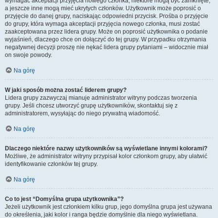
wymagać akceptacji przyjęcia nowego członka, niektóre mogą być zamknięte,
a jeszcze inne mogą mieć ukrytych członków. Użytkownik może poprosić o
przyjęcie do danej grupy, naciskając odpowiedni przycisk. Prośba o przyjęcie
do grupy, która wymaga akceptacji przyjęcia nowego członka, musi zostać
zaakceptowana przez lidera grupy. Może on poprosić użytkownika o podanie
wyjaśnień, dlaczego chce on dołączyć do tej grupy. W przypadku otrzymania
negatywnej decyzji proszę nie nękać lidera grupy pytaniami – widocznie miał
on swoje powody.
Na górę
W jaki sposób można zostać liderem grupy?
Lidera grupy zazwyczaj mianuje administrator witryny podczas tworzenia
grupy. Jeśli chcesz utworzyć grupę użytkowników, skontaktuj się z
administratorem, wysyłając do niego prywatną wiadomość.
Na górę
Dlaczego niektóre nazwy użytkowników są wyświetlane innymi kolorami?
Możliwe, że administrator witryny przypisał kolor członkom grupy, aby ułatwić
identyfikowanie członków tej grupy.
Na górę
Co to jest “Domyślna grupa użytkownika”?
Jeżeli użytkownik jest członkiem kilku grup, jego domyślna grupa jest używana
do określenia, jaki kolor i ranga będzie domyślnie dla niego wyświetlana.