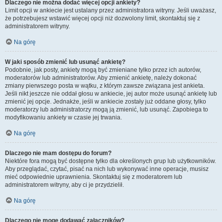
Dlaczego nie można dodać więcej opcji ankiety?
Limit opcji w ankiecie jest ustalany przez administratora witryny. Jeśli uważasz,
że potrzebujesz wstawić więcej opcji niż dozwolony limit, skontaktuj się z
administratorem witryny.
Na górę
W jaki sposób zmienić lub usunąć ankietę?
Podobnie, jak posty, ankiety mogą być zmieniane tylko przez ich autorów,
moderatorów lub administratorów. Aby zmienić ankietę, należy dokonać
zmiany pierwszego posta w wątku, z którym zawsze związana jest ankieta.
Jeśli nikt jeszcze nie oddał głosu w ankiecie, jej autor może usunąć ankietę lub
zmienić jej opcje. Jednakże, jeśli w ankiecie zostały już oddane głosy, tylko
moderatorzy lub administratorzy mogą ją zmienić, lub usunąć. Zapobiega to
modyfikowaniu ankiety w czasie jej trwania.
Na górę
Dlaczego nie mam dostępu do forum?
Niektóre fora mogą być dostępne tylko dla określonych grup lub użytkowników.
Aby przeglądać, czytać, pisać na nich lub wykonywać inne operacje, musisz
mieć odpowiednie uprawnienia. Skontaktuj się z moderatorem lub
administratorem witryny, aby ci je przydzielił.
Na górę
Dlaczego nie mogę dodawać załączników?