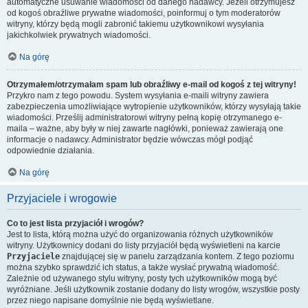
automatyczne usuwanie wiadomości od danego nadawcy. Jeżeli otrzymujesz
od kogoś obraźliwe prywatne wiadomości, poinformuj o tym moderatorów
witryny, którzy będą mogli zabronić takiemu użytkownikowi wysyłania
jakichkolwiek prywatnych wiadomości.
Na górę
Otrzymałem/otrzymałam spam lub obraźliwy e-mail od kogoś z tej witryny!
Przykro nam z tego powodu. System wysyłania e-maili witryny zawiera
zabezpieczenia umożliwiające wytropienie użytkowników, którzy wysyłają takie
wiadomości. Prześlij administratorowi witryny pełną kopię otrzymanego e-
maila – ważne, aby były w niej zawarte nagłówki, ponieważ zawierają one
informacje o nadawcy. Administrator będzie wówczas mógł podjąć
odpowiednie działania.
Na górę
Przyjaciele i wrogowie
Co to jest lista przyjaciół i wrogów?
Jest to lista, którą można użyć do organizowania różnych użytkowników
witryny. Użytkownicy dodani do listy przyjaciół będą wyświetleni na karcie
Przyjaciele
znajdującej się w panelu zarządzania kontem. Z tego poziomu
można szybko sprawdzić ich status, a także wysłać prywatną wiadomość.
Zależnie od używanego stylu witryny, posty tych użytkowników mogą być
wyróżniane. Jeśli użytkownik zostanie dodany do listy wrogów, wszystkie posty
przez niego napisane domyślnie nie będą wyświetlane.