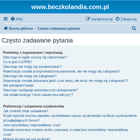
www.beczkolandia.com.pl
FAQ
Zarejestruj się
Zaloguj się
S
Strona główna
Często zadawane pytania
z
Często zadawane pytania
u
k
Problemy z logowaniem i rejestracją
Dlaczego w ogóle muszę się rejestrować?
a
Co to jest COPPA?
j
Dlaczego nie mogę się zarejestrować?
Rejestracja została przeprowadzona poprawnie, ale nie mogę się zalogować!
Dlaczego nie mogę się zalogować?
Rejestracja została dokonana jakiś czas temu, ale teraz nie mogę się zalogować?!
Nie pamiętam hasła!
Dlaczego następuje automatyczne wylogowanie?
Jak działa funkcja “Usuń ciasteczka witryny”?
Preferencje i ustawienia użytkownika
Jak zmienić moje ustawienia?
W jaki sposób można zapobiec wyświetlaniu nazwy użytkownika na liście użytkowników
przeglądających forum?
Jest wyświetlany nieprawidłowy czas!
Została wykonana zmiana strefy czasowej, a nadal jest wyświetlany nieprawidłowy
czas!
Mojego języka nie ma na liście!