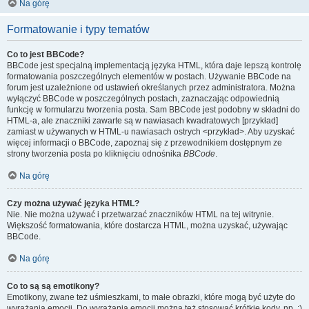
Na górę
Formatowanie i typy tematów
Co to jest BBCode?
BBCode jest specjalną implementacją języka HTML, która daje lepszą kontrolę
formatowania poszczególnych elementów w postach. Używanie BBCode na
forum jest uzależnione od ustawień określanych przez administratora. Można
wyłączyć BBCode w poszczególnych postach, zaznaczając odpowiednią
funkcję w formularzu tworzenia posta. Sam BBCode jest podobny w składni do
HTML-a, ale znaczniki zawarte są w nawiasach kwadratowych [przykład]
zamiast w używanych w HTML-u nawiasach ostrych <przykład>. Aby uzyskać
więcej informacji o BBCode, zapoznaj się z przewodnikiem dostępnym ze
strony tworzenia posta po kliknięciu odnośnika
BBCode
.
Na górę
Czy można używać języka HTML?
Nie. Nie można używać i przetwarzać znaczników HTML na tej witrynie.
Większość formatowania, które dostarcza HTML, można uzyskać, używając
BBCode.
Na górę
Co to są są emotikony?
Emotikony, zwane też uśmieszkami, to małe obrazki, które mogą być użyte do
wyrażania emocji. Do wyrażania emocji można też stosować krótkie kody, np. :)