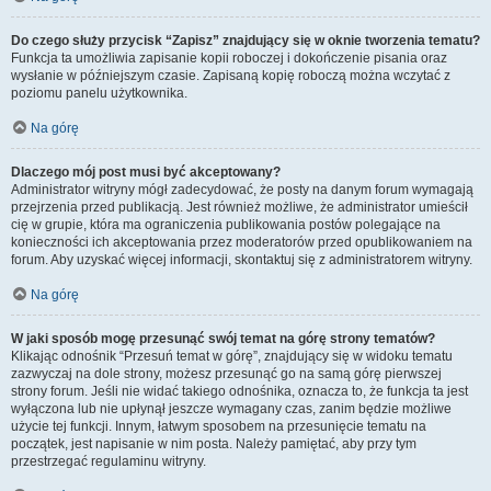
Do czego służy przycisk “Zapisz” znajdujący się w oknie tworzenia tematu?
Funkcja ta umożliwia zapisanie kopii roboczej i dokończenie pisania oraz
wysłanie w późniejszym czasie. Zapisaną kopię roboczą można wczytać z
poziomu panelu użytkownika.
Na górę
Dlaczego mój post musi być akceptowany?
Administrator witryny mógł zadecydować, że posty na danym forum wymagają
przejrzenia przed publikacją. Jest również możliwe, że administrator umieścił
cię w grupie, która ma ograniczenia publikowania postów polegające na
konieczności ich akceptowania przez moderatorów przed opublikowaniem na
forum. Aby uzyskać więcej informacji, skontaktuj się z administratorem witryny.
Na górę
W jaki sposób mogę przesunąć swój temat na górę strony tematów?
Klikając odnośnik “Przesuń temat w górę”, znajdujący się w widoku tematu
zazwyczaj na dole strony, możesz przesunąć go na samą górę pierwszej
strony forum. Jeśli nie widać takiego odnośnika, oznacza to, że funkcja ta jest
wyłączona lub nie upłynął jeszcze wymagany czas, zanim będzie możliwe
użycie tej funkcji. Innym, łatwym sposobem na przesunięcie tematu na
początek, jest napisanie w nim posta. Należy pamiętać, aby przy tym
przestrzegać regulaminu witryny.