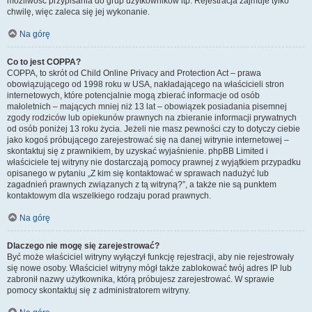
możliwość przypisania do grup użytkowników itp. Rejestracja zajmuje tylko
chwilę, więc zaleca się jej wykonanie.
Na górę
Co to jest COPPA?
COPPA, to skrót od Child Online Privacy and Protection Act – prawa
obowiązującego od 1998 roku w USA, nakładającego na właścicieli stron
internetowych, które potencjalnie mogą zbierać informacje od osób
małoletnich – mających mniej niż 13 lat – obowiązek posiadania pisemnej
zgody rodziców lub opiekunów prawnych na zbieranie informacji prywatnych
od osób poniżej 13 roku życia. Jeżeli nie masz pewności czy to dotyczy ciebie
jako kogoś próbującego zarejestrować się na danej witrynie internetowej –
skontaktuj się z prawnikiem, by uzyskać wyjaśnienie. phpBB Limited i
właściciele tej witryny nie dostarczają pomocy prawnej z wyjątkiem przypadku
opisanego w pytaniu „Z kim się kontaktować w sprawach nadużyć lub
zagadnień prawnych związanych z tą witryną?”, a także nie są punktem
kontaktowym dla wszelkiego rodzaju porad prawnych.
Na górę
Dlaczego nie mogę się zarejestrować?
Być może właściciel witryny wyłączył funkcję rejestracji, aby nie rejestrowały
się nowe osoby. Właściciel witryny mógł także zablokować twój adres IP lub
zabronił nazwy użytkownika, którą próbujesz zarejestrować. W sprawie
pomocy skontaktuj się z administratorem witryny.