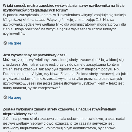
W jaki sposób można zapobiec wyświetlaniu nazwy użytkownika na liście
użytkowników przeglądających forum?
W panelu zarządzania kontem, w “Ustawieniach witryny” znajduje się funkcja
Nie pokazuj statusu online
. Włącz tę funkcję, zaznaczając
Tak
. Nazwa
użytkownika będzie wyświetlana tylko dla administratorów, moderatorów i dla
ciebie. Twoja obecność na witrynie będzie wykazana w liczbie ukrytych
użytkowników.
Na górę
Jest wyświetlany nieprawidłowy czas!
Możliwe, że jest wyświetlany czas z innej strefy czasowej, niż ta, w której się
znajdujesz. Jeśli tak właśnie jest, przejdź do panelu zarządzania kontem i
zmień strefę czasową, tak aby była zgodna z twoim miejscem pobytu. Np.
Europa centralna, Afryka, czy Nowa Zelandia. Zmiana strefy czasowej, tak jak i
większości ustawień, może zostać wykonana tylko przez zarejestrowanych
użytkowników. Jeżeli nie jesteś zarejestrowanym użytkownikiem – teraz jest
dobry moment, by się zarejestrować.
Na górę
Została wykonana zmiana strefy czasowej, a nadal jest wyświetlany
nieprawidłowy czas!
Jeżeli na pewno strefa czasowa została ustawiona prawidłowo, a czas nadal
jest wyświetlany nieprawidłowo, oznacza to, że czas na serwerze jest
ustawiony nieprawidłowo. Poinformuj o tym administratora, by naprawił