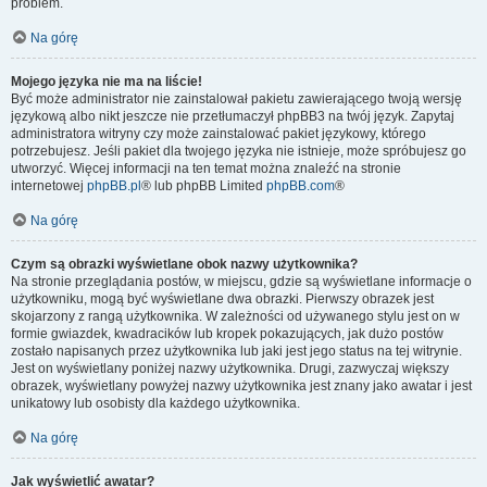
problem.
Na górę
Mojego języka nie ma na liście!
Być może administrator nie zainstalował pakietu zawierającego twoją wersję
językową albo nikt jeszcze nie przetłumaczył phpBB3 na twój język. Zapytaj
administratora witryny czy może zainstalować pakiet językowy, którego
potrzebujesz. Jeśli pakiet dla twojego języka nie istnieje, może spróbujesz go
utworzyć. Więcej informacji na ten temat można znaleźć na stronie
internetowej
phpBB.pl
® lub phpBB Limited
phpBB.com
®
Na górę
Czym są obrazki wyświetlane obok nazwy użytkownika?
Na stronie przeglądania postów, w miejscu, gdzie są wyświetlane informacje o
użytkowniku, mogą być wyświetlane dwa obrazki. Pierwszy obrazek jest
skojarzony z rangą użytkownika. W zależności od używanego stylu jest on w
formie gwiazdek, kwadracików lub kropek pokazujących, jak dużo postów
zostało napisanych przez użytkownika lub jaki jest jego status na tej witrynie.
Jest on wyświetlany poniżej nazwy użytkownika. Drugi, zazwyczaj większy
obrazek, wyświetlany powyżej nazwy użytkownika jest znany jako awatar i jest
unikatowy lub osobisty dla każdego użytkownika.
Na górę
Jak wyświetlić awatar?