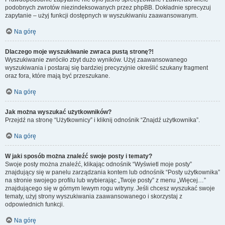
podobnych zwrotów niezindeksowanych przez phpBB. Dokładnie sprecyzuj
zapytanie – użyj funkcji dostępnych w wyszukiwaniu zaawansowanym.
Na górę
Dlaczego moje wyszukiwanie zwraca pustą stronę?!
Wyszukiwanie zwróciło zbyt dużo wyników. Użyj zaawansowanego
wyszukiwania i postaraj się bardziej precyzyjnie określić szukany fragment
oraz fora, które mają być przeszukane.
Na górę
Jak można wyszukać użytkowników?
Przejdź na stronę “Użytkownicy” i kliknij odnośnik “Znajdź użytkownika”.
Na górę
W jaki sposób można znaleźć swoje posty i tematy?
Swoje posty można znaleźć, klikając odnośnik “Wyświetl moje posty”
znajdujący się w panelu zarządzania kontem lub odnośnik “Posty użytkownika”
na stronie swojego profilu lub wybierając „Twoje posty” z menu „Więcej…”
znajdującego się w górnym lewym rogu witryny. Jeśli chcesz wyszukać swoje
tematy, użyj strony wyszukiwania zaawansowanego i skorzystaj z
odpowiednich funkcji.
Na górę