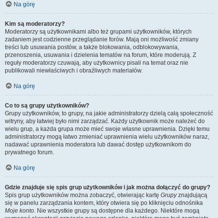
Na górę
Kim są moderatorzy?
Moderatorzy są użytkownikami albo też grupami użytkowników, których
zadaniem jest codzienne przeglądanie forów. Mają oni możliwość zmiany
treści lub usuwania postów, a także blokowania, odblokowywania,
przenoszenia, usuwania i dzielenia tematów na forum, które moderują. Z
reguły moderatorzy czuwają, aby użytkownicy pisali na temat oraz nie
publikowali niewłaściwych i obraźliwych materiałów.
Na górę
Co to są grupy użytkowników?
Grupy użytkowników, to grupy, na jakie administratorzy dzielą całą społeczność
witryny, aby łatwiej było nimi zarządzać. Każdy użytkownik może należeć do
wielu grup, a każda grupa może mieć swoje własne uprawnienia. Dzięki temu
administratorzy mogą łatwo zmieniać uprawnienia wielu użytkowników naraz,
nadawać uprawnienia moderatora lub dawać dostęp użytkownikom do
prywatnego forum.
Na górę
Gdzie znajduje się spis grup użytkowników i jak można dołączyć do grupy?
Spis grup użytkowników można zobaczyć, otwierając kartę
Grupy
znajdującą
się w panelu zarządzania kontem, który otwiera się po kliknięciu odnośnika
Moje konto
. Nie wszystkie grupy są dostępne dla każdego. Niektóre mogą