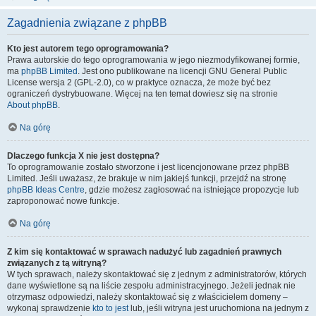
Zagadnienia związane z phpBB
Kto jest autorem tego oprogramowania?
Prawa autorskie do tego oprogramowania w jego niezmodyfikowanej formie,
ma
phpBB Limited
. Jest ono publikowane na licencji GNU General Public
License wersja 2 (GPL-2.0), co w praktyce oznacza, że może być bez
ograniczeń dystrybuowane. Więcej na ten temat dowiesz się na stronie
About phpBB
.
Na górę
Dlaczego funkcja X nie jest dostępna?
To oprogramowanie zostało stworzone i jest licencjonowane przez phpBB
Limited. Jeśli uważasz, że brakuje w nim jakiejś funkcji, przejdź na stronę
phpBB Ideas Centre
, gdzie możesz zagłosować na istniejące propozycje lub
zaproponować nowe funkcje.
Na górę
Z kim się kontaktować w sprawach nadużyć lub zagadnień prawnych
związanych z tą witryną?
W tych sprawach, należy skontaktować się z jednym z administratorów, których
dane wyświetlone są na liście zespołu administracyjnego. Jeżeli jednak nie
otrzymasz odpowiedzi, należy skontaktować się z właścicielem domeny –
wykonaj sprawdzenie
kto to jest
lub, jeśli witryna jest uruchomiona na jednym z