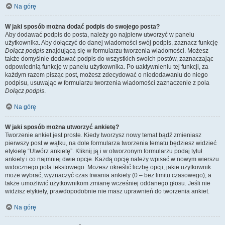
Na górę
W jaki sposób można dodać podpis do swojego posta?
Aby dodawać podpis do posta, należy go najpierw utworzyć w panelu
użytkownika. Aby dołączyć do danej wiadomości swój podpis, zaznacz funkcję
Dołącz podpis
znajdującą się w formularzu tworzenia wiadomości. Możesz
także domyślnie dodawać podpis do wszystkich swoich postów, zaznaczając
odpowiednią funkcję w panelu użytkownika. Po uaktywnieniu tej funkcji, za
każdym razem pisząc post, możesz zdecydować o niedodawaniu do niego
podpisu, usuwając w formularzu tworzenia wiadomości zaznaczenie z pola
Dołącz podpis
.
Na górę
W jaki sposób można utworzyć ankietę?
Tworzenie ankiet jest proste. Kiedy tworzysz nowy temat bądź zmieniasz
pierwszy post w wątku, na dole formularza tworzenia tematu będziesz widzieć
etykietę “Utwórz ankietę”. Kliknij ją i w otworzonym formularzu podaj tytuł
ankiety i co najmniej dwie opcje. Każdą opcję należy wpisać w nowym wierszu
widocznego pola tekstowego. Możesz określić liczbę opcji, jakie użytkownik
może wybrać, wyznaczyć czas trwania ankiety (0 – bez limitu czasowego), a
także umożliwić użytkownikom zmianę wcześniej oddanego głosu. Jeśli nie
widzisz etykiety, prawdopodobnie nie masz uprawnień do tworzenia ankiet.
Na górę