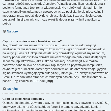
oznacza radość, podczas gdy :( smutek. Pełna lista emotikon jest dostępna z
poziomu formularza tworzenia wiadomości. Nie należy jednak nadmiernie
używać emotikon, gdyż mogą spowodować, że post stanie się nieczytelny i
moderator może podjąć decyzję o ich usunięciu bądź też usunięciu całego
posta. Administrator witryny może określić dopuszczalny limit emotikon w
poście.
Na górę
Czy można umieszczać obrazki w poście?
Tak, obrazki można umieszczać w postach. Jeśli administrator włączył
możliwość zamieszczania załączników, można wgrać obrazek bezpośrednio
na witrynę. Jeśli ta funkcja nie działa, aby obrazek był wyświetlany na forum,
należy podać odnośnik do obrazka umieszczonego na publicznie dostępnym
serwerze, np. http://www.jakas_strona.com/moj_obrazek.gif. Nie można
podawać odnośników do obrazków zapisanych na prywatnym komputerze,
chyba że jest publicznie dostępnym serwerem ani do obrazków znajdujących
się na stronach wymagających autoryzacji, takich jak, np. skrzynki pocztowe na
Gmail lub Yahoo! oraz stronach chronionych hasłem. Aby umieścić obrazek w
poście, użyj znacznika BBCode
[img]
.
Na górę
Co to są ogłoszenia globalne?
Ogłoszenia globalne zawierają ważne informacje i należy zawsze je czytać. Są
one wyświetlane na górze każdego forum i w panelu zarządzania kontem
użytkownika. Uprawnienia zamieszczania ogłoszeń globalnych są nadawane