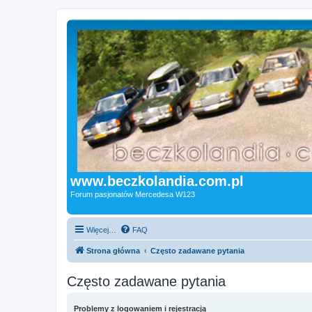
www.beczkolandia.com.pl
Forum pasjonatów Mercedesa W123
Więcej…
FAQ
Strona główna
Często zadawane pytania
Często zadawane pytania
Problemy z logowaniem i rejestracją