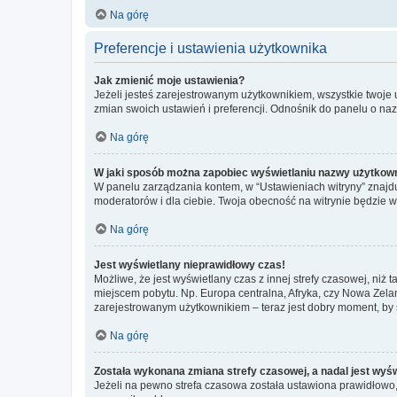
Na górę
Preferencje i ustawienia użytkownika
Jak zmienić moje ustawienia?
Jeżeli jesteś zarejestrowanym użytkownikiem, wszystkie twoje
zmian swoich ustawień i preferencji. Odnośnik do panelu o nazw
Na górę
W jaki sposób można zapobiec wyświetlaniu nazwy użytkown
W panelu zarządzania kontem, w “Ustawieniach witryny” znajdu
moderatorów i dla ciebie. Twoja obecność na witrynie będzie 
Na górę
Jest wyświetlany nieprawidłowy czas!
Możliwe, że jest wyświetlany czas z innej strefy czasowej, niż 
miejscem pobytu. Np. Europa centralna, Afryka, czy Nowa Zelan
zarejestrowanym użytkownikiem – teraz jest dobry moment, by 
Na górę
Została wykonana zmiana strefy czasowej, a nadal jest wyś
Jeżeli na pewno strefa czasowa została ustawiona prawidłowo, 