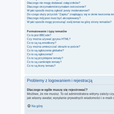
Dlaczego nie mogę dodawać załączników?
Dlaczego otrzymałem/otrzymałam ostrzeżenie?
W jaki sposób można zgłosić posty moderatorowi?
Do czego służy przycisk “Zapisz” znajdujący się w oknie tworzenia t
Dlaczego mój post musi być akceptowany?
W jaki sposób mogę przesunąć swój temat na górę strony tematów?
Formatowanie i typy tematów
Co to jest BBCode?
Czy można używać języka HTML?
Co to są są emotikony?
Czy można umieszczać obrazki w poście?
Co to są ogłoszenia globalne?
Co to są ogłoszenia?
Co to są przyklejone tematy?
Co to są zamknięte tematy?
Co to są ikony tematu?
Problemy z logowaniem i rejestracją
Dlaczego w ogóle muszę się rejestrować?
Możliwe, że nie musisz. To od administratora witryny zależy cz
jak własny awatar, wysyłanie prywatnych wiadomości i e-maili 
Na górę