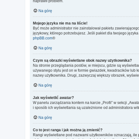
naprawił problem.
Na górę
Mojego języka nie ma na liście!
Być może administrator nie zainstalował pakietu zawierającego
językowy, którego potrzebujesz. Jeśli pakiet dla twojego język
phpBB.com
®
Na górę
Czym są obrazki wyświetlane obok nazwy użytkownika?
Na stronie przeglądania postów, w miejscu, gdzie są wyświetl
używanego stylu jest on w formie gwiazdek, kwadracików lub kro
nazwy użytkownika. Drugi, zazwyczaj większy obrazek, wyświet
Na górę
Jak wyświetlić awatar?
W panelu zarządzania kontem na karcie „Profil” w sekcji „Awat
i sposób ich wyświetlania są uzależnione od administratora wit
Na górę
Co to jest ranga i jak można ją zmienić?
Rangi wyświetlane pod nazwami użytkowników oznaczają, ile po