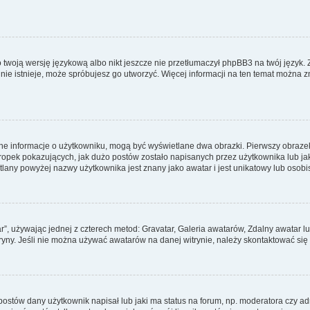
 twoją wersję językową albo nikt jeszcze nie przetłumaczył phpBB3 na twój język. 
a nie istnieje, może spróbujesz go utworzyć. Więcej informacji na ten temat można z
ane informacje o użytkowniku, mogą być wyświetlane dwa obrazki. Pierwszy obrazek
pek pokazujących, jak dużo postów zostało napisanych przez użytkownika lub jaki j
lany powyżej nazwy użytkownika jest znany jako awatar i jest unikatowy lub osobi
ar”, używając jednej z czterech metod: Gravatar, Galeria awatarów, Zdalny awatar 
ryny. Jeśli nie można używać awatarów na danej witrynie, należy skontaktować się 
stów dany użytkownik napisał lub jaki ma status na forum, np. moderatora czy a