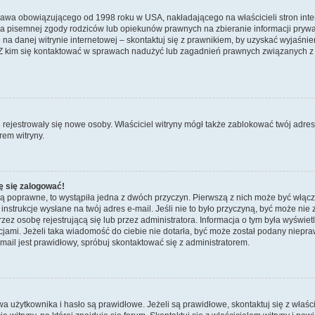
prawa obowiązującego od 1998 roku w USA, nakładającego na właścicieli stron int
ia pisemnej zgody rodziców lub opiekunów prawnych na zbieranie informacji prywa
na danej witrynie internetowej – skontaktuj się z prawnikiem, by uzyskać wyjaśnieni
 kim się kontaktować w sprawach nadużyć lub zagadnień prawnych związanych z t
ie rejestrowały się nowe osoby. Właściciel witryny mógł także zablokować twój adre
rem witryny.
ę się zalogować!
są poprawne, to wystąpiła jedna z dwóch przyczyn. Pierwszą z nich może być włącz
nstrukcje wysłane na twój adres e-mail. Jeśli nie to było przyczyną, być może nie 
 osobę rejestrującą się lub przez administratora. Informacja o tym była wyświetlo
kcjami. Jeżeli taka wiadomość do ciebie nie dotarła, być może został podany niep
mail jest prawidłowy, spróbuj skontaktować się z administratorem.
żytkownika i hasło są prawidłowe. Jeżeli są prawidłowe, skontaktuj się z właścicie