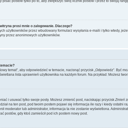
y pisać postów tylko po to, aby zwiększyć swój licznik postów i przez to swoją rangę
witryna prosi mnie o zalogowanie. Dlaczego?
ch użytkowników przez wbudowany formularz wysyłania e-maili i tylko wtedy, jeżeli
ryny przez anonimowych użytkowników.
 temacie?
„Nowy temat”, aby odpowiedzieć w temacie, nacisnąć przycisk „Odpowiedz”. Być mo
wyświetlana lista uprawnień użytkownika na każdym forum. Na przykład: Możesz two
niać i usuwać tylko swoje posty. Możesz zmienić post, naciskając przycisk
Zmień
z
iał na ten post, pod twoim postem pojawi się informacja ile razy i kiedy ostatni raz
ienił moderator lub administrator, informacja ta nie zostanie wyświetlona. Administr
ać postów, gdy ktoś zamieścił pod ich postem nowy post.