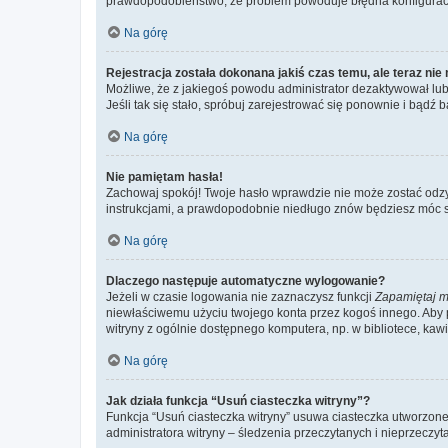
prawdopodobieństwo, że problem powoduje błędna konfiguracja w
Na górę
Rejestracja została dokonana jakiś czas temu, ale teraz ni
Możliwe, że z jakiegoś powodu administrator dezaktywował lub u
Jeśli tak się stało, spróbuj zarejestrować się ponownie i bą
Na górę
Nie pamiętam hasła!
Zachowaj spokój! Twoje hasło wprawdzie nie może zostać odzys
instrukcjami, a prawdopodobnie niedługo znów będziesz móc 
Na górę
Dlaczego następuje automatyczne wylogowanie?
Jeżeli w czasie logowania nie zaznaczysz funkcji
Zapamiętaj m
niewłaściwemu użyciu twojego konta przez kogoś innego. Ab
witryny z ogólnie dostępnego komputera, np. w bibliotece, kawiar
Na górę
Jak działa funkcja “Usuń ciasteczka witryny”?
Funkcja “Usuń ciasteczka witryny” usuwa ciasteczka utworzone 
administratora witryny – śledzenia przeczytanych i nieprzec