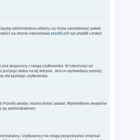
Zapytaj administratora witryny czy może zainstalować pakiet
naleźć na stronie internetowej
phpBB.pl
® lub phpBB Limited
 jest skojarzony z rangą użytkownika. W zależności od
est jego status na tej witrynie. Jest on wyświetlany poniżej
sty dla każdego użytkownika.
lub Prześlij awatar, można dodać awatar. Wyświetlanie awatarów
z jej administratorem.
dministratora. Użytkownicy nie mogą bezpośrednio zmieniać