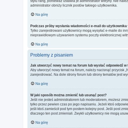
stylu rang, ponieważ ustawia je administrator witryny. Nie należ
administrator obniży licznik postów takiego użytkownika.
Na górę
Podczas próby wysłania wiadomości e-mail do użytkownika 
Tylko zarejestrowani użytkownicy mogą wysyłać e-maile do inny
nieprawidłowym używaniem systemu poczty elektronicznej wit
Na górę
Problemy z pisaniem
Jak utworzyć nowy temat na forum lub wysłać odpowiedź w
Aby utworzyć nowy temat na forum, należy nacisnąć przycisk 
zarejestrować. Na dole strony forum lub strony tematów jest 
Na górę
W jaki sposób można zmienić lub usunąć post?
Jeśli nie jesteś administratorem lub moderatorem, możesz zmie
tylko przez pewien czas po jego napisaniu. Jeżeli ktoś odpowiedz
jeśli ktoś zamieścił pod tym postem kolejny post. Jeśli post zm
dlaczego ten post zmieniali. Zwykli użytkownicy nie mogą usuw
Na górę