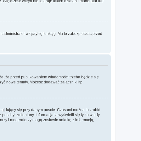
. Większość witryn nie toleruje takich działań i moderator lub
 administrator włączył tę funkcję. Ma to zabezpieczać przed
że, że przed publikowaniem wiadomości trzeba będzie się
rzyć nowe tematy, Możesz dodawać załączniki itp.
najdujący się przy danym poście. Czasami można to zrobić
 post był zmieniany. Informacja ta wyświetli się tylko wtedy,
atorzy i moderatorzy mogą zostawić notatkę z informacją,