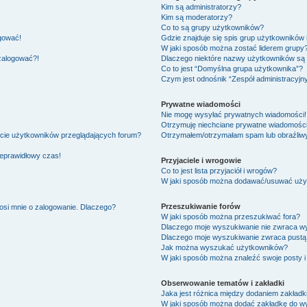
Kim są administratorzy?
Kim są moderatorzy?
Co to są grupy użytkowników?
ogować!
Gdzie znajduje się spis grup użytkowników
W jaki sposób można zostać liderem grupy
 zalogować?!
Dlaczego niektóre nazwy użytkowników są 
Co to jest “Domyślna grupa użytkownika”?
Czym jest odnośnik “Zespół administracyjn
Prywatne wiadomości
Nie mogę wysyłać prywatnych wiadomości!
Otrzymuję niechciane prywatne wiadomości
ście użytkowników przeglądających forum?
Otrzymałem/otrzymałam spam lub obraźliwy 
ieprawidłowy czas!
Przyjaciele i wrogowie
Co to jest lista przyjaciół i wrogów?
W jaki sposób można dodawać/usuwać użytk
Przeszukiwanie forów
osi mnie o zalogowanie. Dlaczego?
W jaki sposób można przeszukiwać fora?
Dlaczego moje wyszukiwanie nie zwraca w
Dlaczego moje wyszukiwanie zwraca pustą 
Jak można wyszukać użytkowników?
W jaki sposób można znaleźć swoje posty i
Obserwowanie tematów i zakładki
Jaka jest różnica między dodaniem zakład
W jaki sposób można dodać zakładkę do w