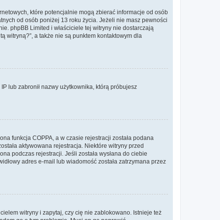
ernetowych, które potencjalnie mogą zbierać informacje od osób
tnych od osób poniżej 13 roku życia. Jeżeli nie masz pewności
e. phpBB Limited i właściciele tej witryny nie dostarczają
ą witryną?”, a także nie są punktem kontaktowym dla
s IP lub zabronił nazwy użytkownika, którą próbujesz
ona funkcja COPPA, a w czasie rejestracji została podana
została aktywowana rejestracja. Niektóre witryny przed
na podczas rejestracji. Jeśli została wysłana do ciebie
rawidłowy adres e-mail lub wiadomość została zatrzymana przez
lem witryny i zapytaj, czy cię nie zablokowano. Istnieje też