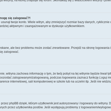
itryny, na której znajduje się forum. Skontaktuj się z właścicielem witryny i po
e mogę się zalogować?!
sunął twoje konto. Wiele witryn, aby zmniejszyć rozmiar bazy danych, cyklicznie u
dź bardziej aktywnym i zaangażowanym w dyskusje użytkownikiem.
kane, ale bez problemu może zostać zresetowane. Przejdź na stronę logowania i k
się zalogować.
nie
, witryna zachowa informację o tym, że twój pobyt na tej witrynie będzie trwał t
y pozostać zalogowanym/zalogowaną, podczas logowania zaznacz funkcję
Loguj m
ence internetowej, sali komputerowej w szkole lub na uczelni itp. Jeśli nie widzisz t
przez phpBB dzięki, którym użytkownik jest autoryzowany i logowany do witryny. D
zytanych przez użytkownika postów. Jeśli występują problemy z logowaniem/wylogo