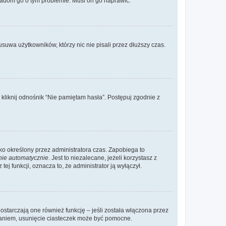
wiadom go o tym problemie. Musi on go naprawić.
suwa użytkowników, którzy nic nie pisali przez dłuższy czas.
liknij odnośnik “Nie pamiętam hasła”. Postępuj zgodnie z
ylko określony przez administratora czas. Zapobiega to
nie automatycznie
. Jest to niezalecane, jeżeli korzystasz z
ej funkcji, oznacza to, że administrator ją wyłączył.
ostarczają one również funkcję – jeśli została włączona przez
waniem, usunięcie ciasteczek może być pomocne.