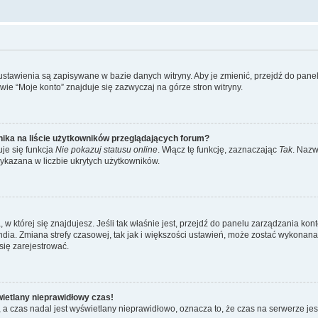
 ustawienia są zapisywane w bazie danych witryny. Aby je zmienić, przejdź do p
ie “Moje konto” znajduje się zazwyczaj na górze stron witryny.
ika na liście użytkowników przeglądających forum?
je się funkcja
Nie pokazuj statusu online
. Włącz tę funkcję, zaznaczając
Tak
. Nazw
wykazana w liczbie ukrytych użytkowników.
ta, w której się znajdujesz. Jeśli tak właśnie jest, przejdź do panelu zarządzania k
dia. Zmiana strefy czasowej, tak jak i większości ustawień, może zostać wykonana 
się zarejestrować.
wietlany nieprawidłowy czas!
a czas nadal jest wyświetlany nieprawidłowo, oznacza to, że czas na serwerze jes