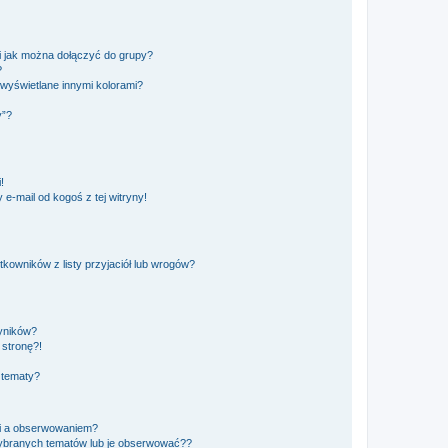
 i jak można dołączyć do grupy?
?
wyświetlane innymi kolorami?
y”?
!
e-mail od kogoś z tej witryny!
owników z listy przyjaciół lub wrogów?
yników?
stronę?!
 tematy?
ki a obserwowaniem?
ybranych tematów lub je obserwować??