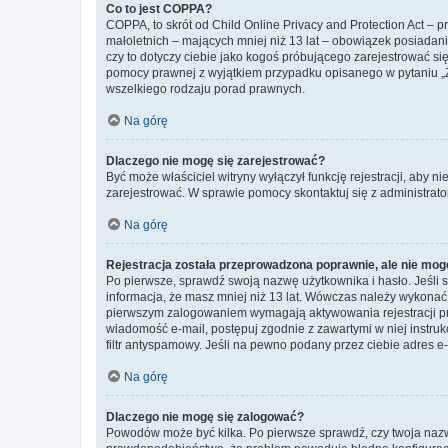
Co to jest COPPA?
COPPA, to skrót od Child Online Privacy and Protection Act – 
małoletnich – mających mniej niż 13 lat – obowiązek posiadan
czy to dotyczy ciebie jako kogoś próbującego zarejestrować się 
pomocy prawnej z wyjątkiem przypadku opisanego w pytaniu „Z
wszelkiego rodzaju porad prawnych.
Na górę
Dlaczego nie mogę się zarejestrować?
Być może właściciel witryny wyłączył funkcję rejestracji, aby n
zarejestrować. W sprawie pomocy skontaktuj się z administrato
Na górę
Rejestracja została przeprowadzona poprawnie, ale nie mog
Po pierwsze, sprawdź swoją nazwę użytkownika i hasło. Jeśli 
informacja, że masz mniej niż 13 lat. Wówczas należy wykonać i
pierwszym zalogowaniem wymagają aktywowania rejestracji przez
wiadomość e-mail, postępuj zgodnie z zawartymi w niej instru
filtr antyspamowy. Jeśli na pewno podany przez ciebie adres e-
Na górę
Dlaczego nie mogę się zalogować?
Powodów może być kilka. Po pierwsze sprawdź, czy twoja nazwa u