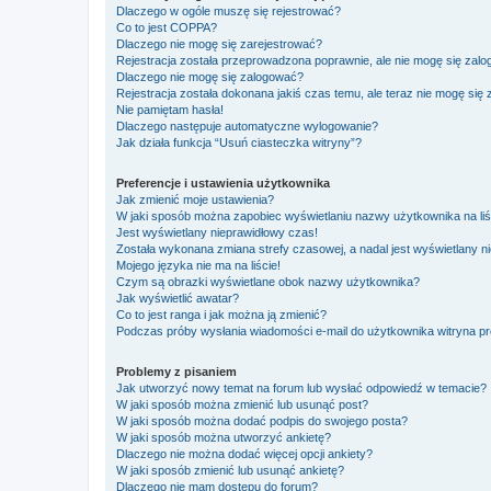
Dlaczego w ogóle muszę się rejestrować?
Co to jest COPPA?
Dlaczego nie mogę się zarejestrować?
Rejestracja została przeprowadzona poprawnie, ale nie mogę się zal
Dlaczego nie mogę się zalogować?
Rejestracja została dokonana jakiś czas temu, ale teraz nie mogę się
Nie pamiętam hasła!
Dlaczego następuje automatyczne wylogowanie?
Jak działa funkcja “Usuń ciasteczka witryny”?
Preferencje i ustawienia użytkownika
Jak zmienić moje ustawienia?
W jaki sposób można zapobiec wyświetlaniu nazwy użytkownika na li
Jest wyświetlany nieprawidłowy czas!
Została wykonana zmiana strefy czasowej, a nadal jest wyświetlany n
Mojego języka nie ma na liście!
Czym są obrazki wyświetlane obok nazwy użytkownika?
Jak wyświetlić awatar?
Co to jest ranga i jak można ją zmienić?
Podczas próby wysłania wiadomości e-mail do użytkownika witryna pr
Problemy z pisaniem
Jak utworzyć nowy temat na forum lub wysłać odpowiedź w temacie?
W jaki sposób można zmienić lub usunąć post?
W jaki sposób można dodać podpis do swojego posta?
W jaki sposób można utworzyć ankietę?
Dlaczego nie można dodać więcej opcji ankiety?
W jaki sposób zmienić lub usunąć ankietę?
Dlaczego nie mam dostępu do forum?