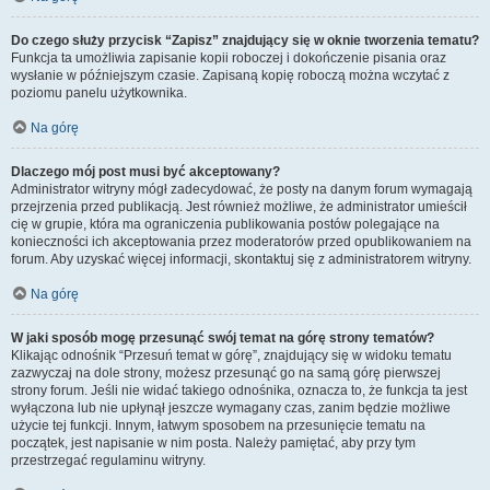
Do czego służy przycisk “Zapisz” znajdujący się w oknie tworzenia tematu?
Funkcja ta umożliwia zapisanie kopii roboczej i dokończenie pisania oraz
wysłanie w późniejszym czasie. Zapisaną kopię roboczą można wczytać z
poziomu panelu użytkownika.
Na górę
Dlaczego mój post musi być akceptowany?
Administrator witryny mógł zadecydować, że posty na danym forum wymagają
przejrzenia przed publikacją. Jest również możliwe, że administrator umieścił
cię w grupie, która ma ograniczenia publikowania postów polegające na
konieczności ich akceptowania przez moderatorów przed opublikowaniem na
forum. Aby uzyskać więcej informacji, skontaktuj się z administratorem witryny.
Na górę
W jaki sposób mogę przesunąć swój temat na górę strony tematów?
Klikając odnośnik “Przesuń temat w górę”, znajdujący się w widoku tematu
zazwyczaj na dole strony, możesz przesunąć go na samą górę pierwszej
strony forum. Jeśli nie widać takiego odnośnika, oznacza to, że funkcja ta jest
wyłączona lub nie upłynął jeszcze wymagany czas, zanim będzie możliwe
użycie tej funkcji. Innym, łatwym sposobem na przesunięcie tematu na
początek, jest napisanie w nim posta. Należy pamiętać, aby przy tym
przestrzegać regulaminu witryny.