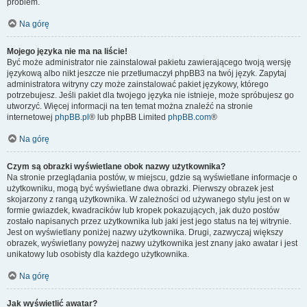
problem.
Na górę
Mojego języka nie ma na liście!
Być może administrator nie zainstalował pakietu zawierającego twoją wersję
językową albo nikt jeszcze nie przetłumaczył phpBB3 na twój język. Zapytaj
administratora witryny czy może zainstalować pakiet językowy, którego
potrzebujesz. Jeśli pakiet dla twojego języka nie istnieje, może spróbujesz go
utworzyć. Więcej informacji na ten temat można znaleźć na stronie
internetowej
phpBB.pl
® lub phpBB Limited
phpBB.com
®
Na górę
Czym są obrazki wyświetlane obok nazwy użytkownika?
Na stronie przeglądania postów, w miejscu, gdzie są wyświetlane informacje o
użytkowniku, mogą być wyświetlane dwa obrazki. Pierwszy obrazek jest
skojarzony z rangą użytkownika. W zależności od używanego stylu jest on w
formie gwiazdek, kwadracików lub kropek pokazujących, jak dużo postów
zostało napisanych przez użytkownika lub jaki jest jego status na tej witrynie.
Jest on wyświetlany poniżej nazwy użytkownika. Drugi, zazwyczaj większy
obrazek, wyświetlany powyżej nazwy użytkownika jest znany jako awatar i jest
unikatowy lub osobisty dla każdego użytkownika.
Na górę
Jak wyświetlić awatar?