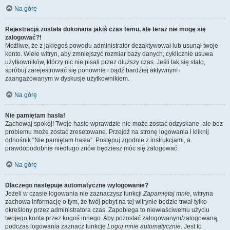
Na górę
Rejestracja została dokonana jakiś czas temu, ale teraz nie mogę się
zalogować?!
Możliwe, że z jakiegoś powodu administrator dezaktywował lub usunął twoje
konto. Wiele witryn, aby zmniejszyć rozmiar bazy danych, cyklicznie usuwa
użytkowników, którzy nic nie pisali przez dłuższy czas. Jeśli tak się stało,
spróbuj zarejestrować się ponownie i bądź bardziej aktywnym i
zaangażowanym w dyskusje użytkownikiem.
Na górę
Nie pamiętam hasła!
Zachowaj spokój! Twoje hasło wprawdzie nie może zostać odzyskane, ale bez
problemu może zostać zresetowane. Przejdź na stronę logowania i kliknij
odnośnik “Nie pamiętam hasła”. Postępuj zgodnie z instrukcjami, a
prawdopodobnie niedługo znów będziesz móc się zalogować.
Na górę
Dlaczego następuje automatyczne wylogowanie?
Jeżeli w czasie logowania nie zaznaczysz funkcji
Zapamiętaj mnie
, witryna
zachowa informację o tym, że twój pobyt na tej witrynie będzie trwał tylko
określony przez administratora czas. Zapobiega to niewłaściwemu użyciu
twojego konta przez kogoś innego. Aby pozostać zalogowanym/zalogowaną,
podczas logowania zaznacz funkcję
Loguj mnie automatycznie
. Jest to