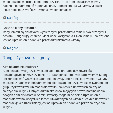
wielu powodów i robią to moderatorzy forum lub administratorzy witryny.
Zależnie od uprawnień nadanych przez administratora witryny użytkownik
może mieć możliwość zamykania swoich tematów.
Na górę
Co to są ikony tematu?
Ikony tematu są obrazkami wybieranymi przez autora tematu skojarzonymi z
postami – sugerują ich treść. Możliwość korzystania z ikon tematu uzależniona
jest od uprawnień nadanych przez administratora witryny.
Na górę
Rangi użytkownika i grupy
Kim są administratorzy?
Administratorzy są użytkownikami albo też grupami użytkowników
posiadającymi najwyższy poziom uprawnień kontrolnych całej witryny. Mogą
oni kontrolować wszystkie zagadnienia związane z funkcjonowaniem witryny
włącznie z nadawaniem uprawnień, blokowaniem użytkowników, tworzeniem
grup użytkowników lub moderatorów itp. Zakres ich uprawnień zależy od
założyciela witryny i innych administratorów mających prawo nominowania
nowych administratorów. Administratorzy mogą mieć pełne uprawnienia
moderatorów na wszystkich forach utworzonych na witrynie. Zakres uprawnień
moderacyjnych uzależniony jest od uprawnień nadanych przez założyciela
witryny.