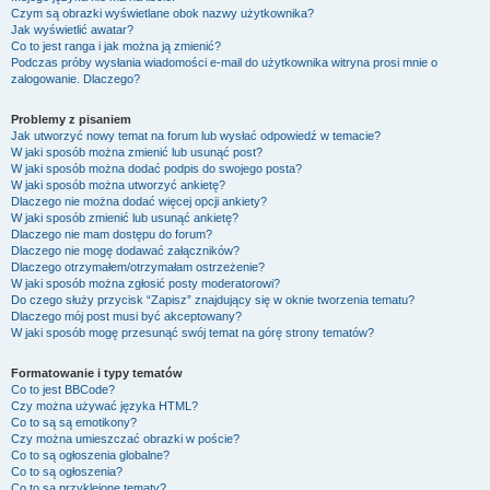
Czym są obrazki wyświetlane obok nazwy użytkownika?
Jak wyświetlić awatar?
Co to jest ranga i jak można ją zmienić?
Podczas próby wysłania wiadomości e-mail do użytkownika witryna prosi mnie o
zalogowanie. Dlaczego?
Problemy z pisaniem
Jak utworzyć nowy temat na forum lub wysłać odpowiedź w temacie?
W jaki sposób można zmienić lub usunąć post?
W jaki sposób można dodać podpis do swojego posta?
W jaki sposób można utworzyć ankietę?
Dlaczego nie można dodać więcej opcji ankiety?
W jaki sposób zmienić lub usunąć ankietę?
Dlaczego nie mam dostępu do forum?
Dlaczego nie mogę dodawać załączników?
Dlaczego otrzymałem/otrzymałam ostrzeżenie?
W jaki sposób można zgłosić posty moderatorowi?
Do czego służy przycisk “Zapisz” znajdujący się w oknie tworzenia tematu?
Dlaczego mój post musi być akceptowany?
W jaki sposób mogę przesunąć swój temat na górę strony tematów?
Formatowanie i typy tematów
Co to jest BBCode?
Czy można używać języka HTML?
Co to są są emotikony?
Czy można umieszczać obrazki w poście?
Co to są ogłoszenia globalne?
Co to są ogłoszenia?
Co to są przyklejone tematy?