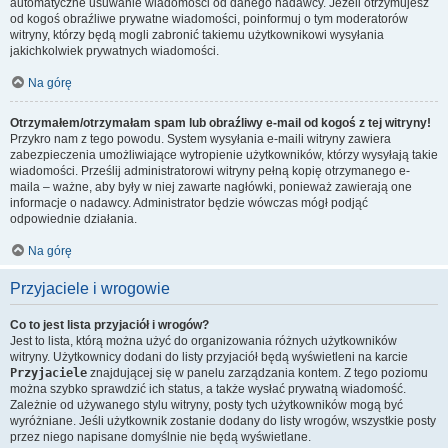
automatyczne usuwanie wiadomości od danego nadawcy. Jeżeli otrzymujesz
od kogoś obraźliwe prywatne wiadomości, poinformuj o tym moderatorów
witryny, którzy będą mogli zabronić takiemu użytkownikowi wysyłania
jakichkolwiek prywatnych wiadomości.
Na górę
Otrzymałem/otrzymałam spam lub obraźliwy e-mail od kogoś z tej witryny!
Przykro nam z tego powodu. System wysyłania e-maili witryny zawiera
zabezpieczenia umożliwiające wytropienie użytkowników, którzy wysyłają takie
wiadomości. Prześlij administratorowi witryny pełną kopię otrzymanego e-
maila – ważne, aby były w niej zawarte nagłówki, ponieważ zawierają one
informacje o nadawcy. Administrator będzie wówczas mógł podjąć
odpowiednie działania.
Na górę
Przyjaciele i wrogowie
Co to jest lista przyjaciół i wrogów?
Jest to lista, którą można użyć do organizowania różnych użytkowników
witryny. Użytkownicy dodani do listy przyjaciół będą wyświetleni na karcie
Przyjaciele
znajdującej się w panelu zarządzania kontem. Z tego poziomu
można szybko sprawdzić ich status, a także wysłać prywatną wiadomość.
Zależnie od używanego stylu witryny, posty tych użytkowników mogą być
wyróżniane. Jeśli użytkownik zostanie dodany do listy wrogów, wszystkie posty
przez niego napisane domyślnie nie będą wyświetlane.