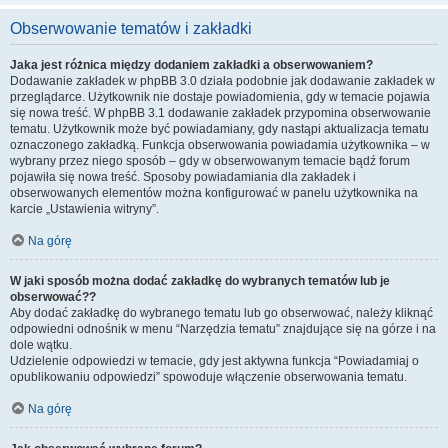
Obserwowanie tematów i zakładki
Jaka jest różnica między dodaniem zakładki a obserwowaniem?
Dodawanie zakładek w phpBB 3.0 działa podobnie jak dodawanie zakładek w
przeglądarce. Użytkownik nie dostaje powiadomienia, gdy w temacie pojawia
się nowa treść. W phpBB 3.1 dodawanie zakładek przypomina obserwowanie
tematu. Użytkownik może być powiadamiany, gdy nastąpi aktualizacja tematu
oznaczonego zakładką. Funkcja obserwowania powiadamia użytkownika – w
wybrany przez niego sposób – gdy w obserwowanym temacie bądź forum
pojawiła się nowa treść. Sposoby powiadamiania dla zakładek i
obserwowanych elementów można konfigurować w panelu użytkownika na
karcie „Ustawienia witryny”.
Na górę
W jaki sposób można dodać zakładkę do wybranych tematów lub je
obserwować??
Aby dodać zakładkę do wybranego tematu lub go obserwować, należy kliknąć
odpowiedni odnośnik w menu “Narzędzia tematu” znajdujące się na górze i na
dole wątku.
Udzielenie odpowiedzi w temacie, gdy jest aktywna funkcja “Powiadamiaj o
opublikowaniu odpowiedzi” spowoduje włączenie obserwowania tematu.
Na górę