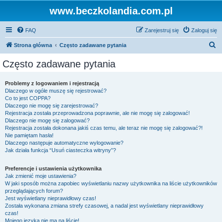
www.beczkolandia.com.pl
FAQ
Zarejestruj się
Zaloguj się
S
Strona główna
Często zadawane pytania
z
Często zadawane pytania
u
k
Problemy z logowaniem i rejestracją
Dlaczego w ogóle muszę się rejestrować?
a
Co to jest COPPA?
j
Dlaczego nie mogę się zarejestrować?
Rejestracja została przeprowadzona poprawnie, ale nie mogę się zalogować!
Dlaczego nie mogę się zalogować?
Rejestracja została dokonana jakiś czas temu, ale teraz nie mogę się zalogować?!
Nie pamiętam hasła!
Dlaczego następuje automatyczne wylogowanie?
Jak działa funkcja “Usuń ciasteczka witryny”?
Preferencje i ustawienia użytkownika
Jak zmienić moje ustawienia?
W jaki sposób można zapobiec wyświetlaniu nazwy użytkownika na liście użytkowników
przeglądających forum?
Jest wyświetlany nieprawidłowy czas!
Została wykonana zmiana strefy czasowej, a nadal jest wyświetlany nieprawidłowy
czas!
Mojego języka nie ma na liście!