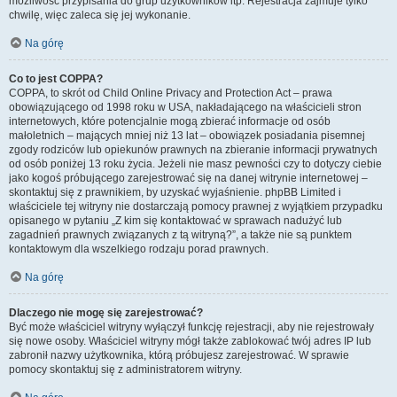
możliwość przypisania do grup użytkowników itp. Rejestracja zajmuje tylko
chwilę, więc zaleca się jej wykonanie.
Na górę
Co to jest COPPA?
COPPA, to skrót od Child Online Privacy and Protection Act – prawa
obowiązującego od 1998 roku w USA, nakładającego na właścicieli stron
internetowych, które potencjalnie mogą zbierać informacje od osób
małoletnich – mających mniej niż 13 lat – obowiązek posiadania pisemnej
zgody rodziców lub opiekunów prawnych na zbieranie informacji prywatnych
od osób poniżej 13 roku życia. Jeżeli nie masz pewności czy to dotyczy ciebie
jako kogoś próbującego zarejestrować się na danej witrynie internetowej –
skontaktuj się z prawnikiem, by uzyskać wyjaśnienie. phpBB Limited i
właściciele tej witryny nie dostarczają pomocy prawnej z wyjątkiem przypadku
opisanego w pytaniu „Z kim się kontaktować w sprawach nadużyć lub
zagadnień prawnych związanych z tą witryną?”, a także nie są punktem
kontaktowym dla wszelkiego rodzaju porad prawnych.
Na górę
Dlaczego nie mogę się zarejestrować?
Być może właściciel witryny wyłączył funkcję rejestracji, aby nie rejestrowały
się nowe osoby. Właściciel witryny mógł także zablokować twój adres IP lub
zabronił nazwy użytkownika, którą próbujesz zarejestrować. W sprawie
pomocy skontaktuj się z administratorem witryny.