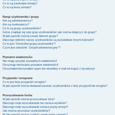
Co to są zamknięte tematy?
Co to są ikony tematu?
Rangi użytkownika i grupy
Kim są administratorzy?
Kim są moderatorzy?
Co to są grupy użytkowników?
Gdzie znajduje się spis grup użytkowników i jak można dołączyć do grupy?
W jaki sposób można zostać liderem grupy?
Dlaczego niektóre nazwy użytkowników są wyświetlane innymi kolorami?
Co to jest “Domyślna grupa użytkownika”?
Czym jest odnośnik “Zespół administracyjny”?
Prywatne wiadomości
Nie mogę wysyłać prywatnych wiadomości!
Otrzymuję niechciane prywatne wiadomości!
Otrzymałem/otrzymałam spam lub obraźliwy e-mail od kogoś z tej witryny!
Przyjaciele i wrogowie
Co to jest lista przyjaciół i wrogów?
W jaki sposób można dodawać/usuwać użytkowników z listy przyjaciół lub wrogów?
Przeszukiwanie forów
W jaki sposób można przeszukiwać fora?
Dlaczego moje wyszukiwanie nie zwraca wyników?
Dlaczego moje wyszukiwanie zwraca pustą stronę?!
Jak można wyszukać użytkowników?
W jaki sposób można znaleźć swoje posty i tematy?