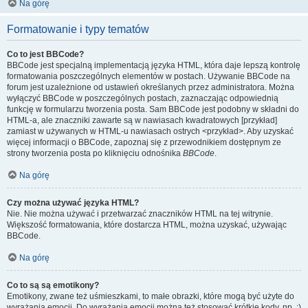
Na górę
Formatowanie i typy tematów
Co to jest BBCode?
BBCode jest specjalną implementacją języka HTML, która daje lepszą kontrolę
formatowania poszczególnych elementów w postach. Używanie BBCode na
forum jest uzależnione od ustawień określanych przez administratora. Można
wyłączyć BBCode w poszczególnych postach, zaznaczając odpowiednią
funkcję w formularzu tworzenia posta. Sam BBCode jest podobny w składni do
HTML-a, ale znaczniki zawarte są w nawiasach kwadratowych [przykład]
zamiast w używanych w HTML-u nawiasach ostrych <przykład>. Aby uzyskać
więcej informacji o BBCode, zapoznaj się z przewodnikiem dostępnym ze
strony tworzenia posta po kliknięciu odnośnika
BBCode
.
Na górę
Czy można używać języka HTML?
Nie. Nie można używać i przetwarzać znaczników HTML na tej witrynie.
Większość formatowania, które dostarcza HTML, można uzyskać, używając
BBCode.
Na górę
Co to są są emotikony?
Emotikony, zwane też uśmieszkami, to małe obrazki, które mogą być użyte do
wyrażania emocji. Do wyrażania emocji można też stosować krótkie kody, np. :)