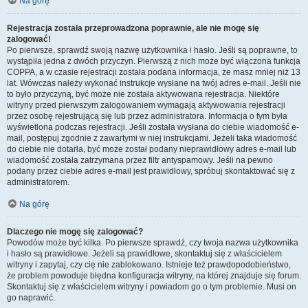
Na górę
Rejestracja została przeprowadzona poprawnie, ale nie mogę się
zalogować!
Po pierwsze, sprawdź swoją nazwę użytkownika i hasło. Jeśli są poprawne, to
wystąpiła jedna z dwóch przyczyn. Pierwszą z nich może być włączona funkcja
COPPA, a w czasie rejestracji została podana informacja, że masz mniej niż 13
lat. Wówczas należy wykonać instrukcje wysłane na twój adres e-mail. Jeśli nie
to było przyczyną, być może nie została aktywowana rejestracja. Niektóre
witryny przed pierwszym zalogowaniem wymagają aktywowania rejestracji
przez osobę rejestrującą się lub przez administratora. Informacja o tym była
wyświetlona podczas rejestracji. Jeśli została wysłana do ciebie wiadomość e-
mail, postępuj zgodnie z zawartymi w niej instrukcjami. Jeżeli taka wiadomość
do ciebie nie dotarła, być może został podany nieprawidłowy adres e-mail lub
wiadomość została zatrzymana przez filtr antyspamowy. Jeśli na pewno
podany przez ciebie adres e-mail jest prawidłowy, spróbuj skontaktować się z
administratorem.
Na górę
Dlaczego nie mogę się zalogować?
Powodów może być kilka. Po pierwsze sprawdź, czy twoja nazwa użytkownika
i hasło są prawidłowe. Jeżeli są prawidłowe, skontaktuj się z właścicielem
witryny i zapytaj, czy cię nie zablokowano. Istnieje też prawdopodobieństwo,
że problem powoduje błędna konfiguracja witryny, na której znajduje się forum.
Skontaktuj się z właścicielem witryny i powiadom go o tym problemie. Musi on
go naprawić.