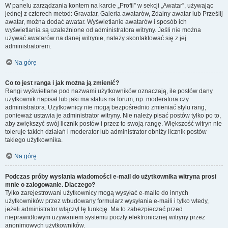
W panelu zarządzania kontem na karcie „Profil” w sekcji „Awatar”, używając
jednej z czterech metod: Gravatar, Galeria awatarów, Zdalny awatar lub Prześlij
awatar, można dodać awatar. Wyświetlanie awatarów i sposób ich
wyświetlania są uzależnione od administratora witryny. Jeśli nie można
używać awatarów na danej witrynie, należy skontaktować się z jej
administratorem.
Na górę
Co to jest ranga i jak można ją zmienić?
Rangi wyświetlane pod nazwami użytkowników oznaczają, ile postów dany
użytkownik napisał lub jaki ma status na forum, np. moderatora czy
administratora. Użytkownicy nie mogą bezpośrednio zmieniać stylu rang,
ponieważ ustawia je administrator witryny. Nie należy pisać postów tylko po to,
aby zwiększyć swój licznik postów i przez to swoją rangę. Większość witryn nie
toleruje takich działań i moderator lub administrator obniży licznik postów
takiego użytkownika.
Na górę
Podczas próby wysłania wiadomości e-mail do użytkownika witryna prosi
mnie o zalogowanie. Dlaczego?
Tylko zarejestrowani użytkownicy mogą wysyłać e-maile do innych
użytkowników przez wbudowany formularz wysyłania e-maili i tylko wtedy,
jeżeli administrator włączył tę funkcję. Ma to zabezpieczać przed
nieprawidłowym używaniem systemu poczty elektronicznej witryny przez
anonimowych użytkowników.