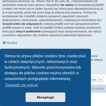
darmowych serwisów, np. Yahoo!, free.fr, f2s.com, itp., z kierownictwem lub
wydziałem nadużyć tego serwisu. Absolutnie
nie należy
do kompetencji phpBB
Limited i nie może ona w żaden sposób być obarczana odpowiedzialnością za
to w jaki sposób, gdzie lub przez kogo ta witryna jest używana. Proszę nie
kontaktować się z phpBB Limited w sprawach zagadnień prawnych
(wstrzymania i zaniechania, odpowiedzialności, szkalujących komentarzy itp.)
bezpośrednio nie związanych
z witryną phpBB.com lub oprogramowaniem
phpBB samym w sobie. Jeśli do phpBB Limited zostanie wysłana wiadomość
dotycząca
innych podmiotów
używających tego oprogramowania, nie należy
oczekiwać odpowiedzi, lub zostanie udzielona odpowiedź lakoniczna.
Na górę
Jak nawiązać kontakt z administratorem witryny?
Strona ta używa plików cookies (tzw. ciasteczka)
Wszyscy użytkownicy witryny mogą używać – jeśli funkcja ta jest włączona
przez administratora witryny – formularza „Kontakt z nami”. Członkowie witryny
w celach statystycznych, reklamowych oraz
mogą także używać odnośnika „Zespół administracyjny”.
funkcjonalnych. Warunki przechowywania lub
Na górę
dostępu do plików cookies można określić w
ustawieniach przeglądarki internetowej.
Przejdź do
Dowiedz się więcej
Strona główna
Strefa czasowa
UTC+02:00
Akceptuję!
Technologię dostarcza
phpBB
® Forum Software © phpBB Limited
Polski pakiet językowy dostarcza
phpBB.pl
Zasady ochrony danych osobowych
|
Regulamin