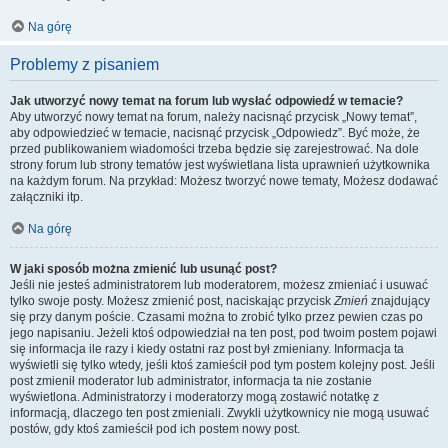
Na górę
Problemy z pisaniem
Jak utworzyć nowy temat na forum lub wysłać odpowiedź w temacie?
Aby utworzyć nowy temat na forum, należy nacisnąć przycisk „Nowy temat”,
aby odpowiedzieć w temacie, nacisnąć przycisk „Odpowiedz”. Być może, że
przed publikowaniem wiadomości trzeba będzie się zarejestrować. Na dole
strony forum lub strony tematów jest wyświetlana lista uprawnień użytkownika
na każdym forum. Na przykład: Możesz tworzyć nowe tematy, Możesz dodawać
załączniki itp.
Na górę
W jaki sposób można zmienić lub usunąć post?
Jeśli nie jesteś administratorem lub moderatorem, możesz zmieniać i usuwać
tylko swoje posty. Możesz zmienić post, naciskając przycisk
Zmień
znajdujący
się przy danym poście. Czasami można to zrobić tylko przez pewien czas po
jego napisaniu. Jeżeli ktoś odpowiedział na ten post, pod twoim postem pojawi
się informacja ile razy i kiedy ostatni raz post był zmieniany. Informacja ta
wyświetli się tylko wtedy, jeśli ktoś zamieścił pod tym postem kolejny post. Jeśli
post zmienił moderator lub administrator, informacja ta nie zostanie
wyświetlona. Administratorzy i moderatorzy mogą zostawić notatkę z
informacją, dlaczego ten post zmieniali. Zwykli użytkownicy nie mogą usuwać
postów, gdy ktoś zamieścił pod ich postem nowy post.