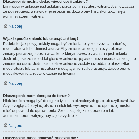
Dlaczego nie można dodać więcej opcji ankiety?
Limit opcji w ankiecie jest ustalany przez administratora witryny. Jeśli uważasz,
że potrzebujesz wstawić więcej opcji niż dozwolony limit, skontaktuj się z
administratorem witryny.
Na górę
W jaki sposób zmienić lub usunąć ankietę?
Podobnie, jak posty, ankiety mogą być zmieniane tylko przez ich autorów,
moderatorów lub administratorów. Aby zmienić ankietę, należy dokonać
zmiany pierwszego posta w wątku, z którym zawsze związana jest ankieta.
Jeśli nikt jeszcze nie oddał głosu w ankiecie, jej autor może usunąć ankietę lub
zmienić jej opcje. Jednakże, jeśli w ankiecie zostały już oddane głosy, tylko
moderatorzy lub administratorzy mogą ją zmienić, lub usunąć. Zapobiega to
modyfikowaniu ankiety w czasie jej trwania.
Na górę
Dlaczego nie mam dostępu do forum?
Niektóre fora mogą być dostępne tylko dla określonych grup lub użytkowników.
Aby przeglądać, czytać, pisać na nich lub wykonywać inne operacje, musisz
mieć odpowiednie uprawnienia. Skontaktuj się z moderatorem lub
administratorem witryny, aby ci je przydzielił.
Na górę
Dlaczego nie mogę dodawać załączników?