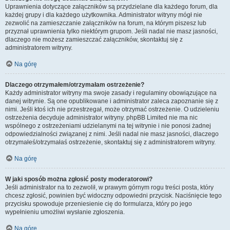
Uprawnienia dotyczące załączników są przydzielane dla każdego forum, dla
każdej grupy i dla każdego użytkownika. Administrator witryny mógł nie
zezwolić na zamieszczanie załączników na forum, na którym piszesz lub
przyznał uprawnienia tylko niektórym grupom. Jeśli nadal nie masz jasności,
dlaczego nie możesz zamieszczać załączników, skontaktuj się z
administratorem witryny.
Na górę
Dlaczego otrzymałem/otrzymałam ostrzeżenie?
Każdy administrator witryny ma swoje zasady i regulaminy obowiązujące na
danej witrynie. Są one opublikowane i administrator zaleca zapoznanie się z
nimi. Jeśli ktoś ich nie przestrzegał, może otrzymać ostrzeżenie. O udzieleniu
ostrzeżenia decyduje administrator witryny. phpBB Limited nie ma nic
wspólnego z ostrzeżeniami udzielanymi na tej witrynie i nie ponosi żadnej
odpowiedzialności związanej z nimi. Jeśli nadal nie masz jasności, dlaczego
otrzymałeś/otrzymałaś ostrzeżenie, skontaktuj się z administratorem witryny.
Na górę
W jaki sposób można zgłosić posty moderatorowi?
Jeśli administrator na to zezwolił, w prawym górnym rogu treści posta, który
chcesz zgłosić, powinien być widoczny odpowiedni przycisk. Naciśnięcie tego
przycisku spowoduje przeniesienie cię do formularza, który po jego
wypełnieniu umożliwi wysłanie zgłoszenia.
Na górę