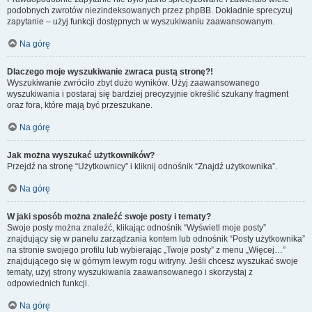
podobnych zwrotów niezindeksowanych przez phpBB. Dokładnie sprecyzuj
zapytanie – użyj funkcji dostępnych w wyszukiwaniu zaawansowanym.
Na górę
Dlaczego moje wyszukiwanie zwraca pustą stronę?!
Wyszukiwanie zwróciło zbyt dużo wyników. Użyj zaawansowanego
wyszukiwania i postaraj się bardziej precyzyjnie określić szukany fragment
oraz fora, które mają być przeszukane.
Na górę
Jak można wyszukać użytkowników?
Przejdź na stronę “Użytkownicy” i kliknij odnośnik “Znajdź użytkownika”.
Na górę
W jaki sposób można znaleźć swoje posty i tematy?
Swoje posty można znaleźć, klikając odnośnik “Wyświetl moje posty”
znajdujący się w panelu zarządzania kontem lub odnośnik “Posty użytkownika”
na stronie swojego profilu lub wybierając „Twoje posty” z menu „Więcej…”
znajdującego się w górnym lewym rogu witryny. Jeśli chcesz wyszukać swoje
tematy, użyj strony wyszukiwania zaawansowanego i skorzystaj z
odpowiednich funkcji.
Na górę