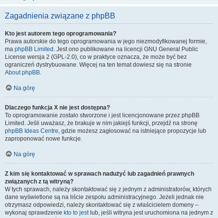
Zagadnienia związane z phpBB
Kto jest autorem tego oprogramowania?
Prawa autorskie do tego oprogramowania w jego niezmodyfikowanej formie,
ma
phpBB Limited
. Jest ono publikowane na licencji GNU General Public
License wersja 2 (GPL-2.0), co w praktyce oznacza, że może być bez
ograniczeń dystrybuowane. Więcej na ten temat dowiesz się na stronie
About phpBB
.
Na górę
Dlaczego funkcja X nie jest dostępna?
To oprogramowanie zostało stworzone i jest licencjonowane przez phpBB
Limited. Jeśli uważasz, że brakuje w nim jakiejś funkcji, przejdź na stronę
phpBB Ideas Centre
, gdzie możesz zagłosować na istniejące propozycje lub
zaproponować nowe funkcje.
Na górę
Z kim się kontaktować w sprawach nadużyć lub zagadnień prawnych
związanych z tą witryną?
W tych sprawach, należy skontaktować się z jednym z administratorów, których
dane wyświetlone są na liście zespołu administracyjnego. Jeżeli jednak nie
otrzymasz odpowiedzi, należy skontaktować się z właścicielem domeny –
wykonaj sprawdzenie
kto to jest
lub, jeśli witryna jest uruchomiona na jednym z