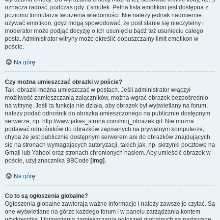
oznacza radość, podczas gdy :( smutek. Pełna lista emotikon jest dostępna z
poziomu formularza tworzenia wiadomości. Nie należy jednak nadmiernie
używać emotikon, gdyż mogą spowodować, że post stanie się nieczytelny i
moderator może podjąć decyzję o ich usunięciu bądź też usunięciu całego
posta. Administrator witryny może określić dopuszczalny limit emotikon w
poście.
Na górę
Czy można umieszczać obrazki w poście?
Tak, obrazki można umieszczać w postach. Jeśli administrator włączył
możliwość zamieszczania załączników, można wgrać obrazek bezpośrednio
na witrynę. Jeśli ta funkcja nie działa, aby obrazek był wyświetlany na forum,
należy podać odnośnik do obrazka umieszczonego na publicznie dostępnym
serwerze, np. http://www.jakas_strona.com/moj_obrazek.gif. Nie można
podawać odnośników do obrazków zapisanych na prywatnym komputerze,
chyba że jest publicznie dostępnym serwerem ani do obrazków znajdujących
się na stronach wymagających autoryzacji, takich jak, np. skrzynki pocztowe na
Gmail lub Yahoo! oraz stronach chronionych hasłem. Aby umieścić obrazek w
poście, użyj znacznika BBCode
[img]
.
Na górę
Co to są ogłoszenia globalne?
Ogłoszenia globalne zawierają ważne informacje i należy zawsze je czytać. Są
one wyświetlane na górze każdego forum i w panelu zarządzania kontem
użytkownika. Uprawnienia zamieszczania ogłoszeń globalnych są nadawane