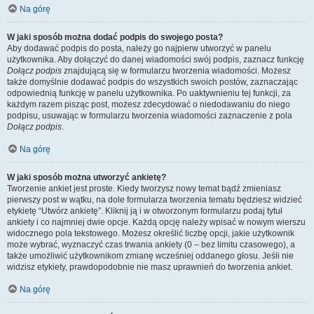
Na górę
W jaki sposób można dodać podpis do swojego posta?
Aby dodawać podpis do posta, należy go najpierw utworzyć w panelu
użytkownika. Aby dołączyć do danej wiadomości swój podpis, zaznacz funkcję
Dołącz podpis
znajdującą się w formularzu tworzenia wiadomości. Możesz
także domyślnie dodawać podpis do wszystkich swoich postów, zaznaczając
odpowiednią funkcję w panelu użytkownika. Po uaktywnieniu tej funkcji, za
każdym razem pisząc post, możesz zdecydować o niedodawaniu do niego
podpisu, usuwając w formularzu tworzenia wiadomości zaznaczenie z pola
Dołącz podpis
.
Na górę
W jaki sposób można utworzyć ankietę?
Tworzenie ankiet jest proste. Kiedy tworzysz nowy temat bądź zmieniasz
pierwszy post w wątku, na dole formularza tworzenia tematu będziesz widzieć
etykietę “Utwórz ankietę”. Kliknij ją i w otworzonym formularzu podaj tytuł
ankiety i co najmniej dwie opcje. Każdą opcję należy wpisać w nowym wierszu
widocznego pola tekstowego. Możesz określić liczbę opcji, jakie użytkownik
może wybrać, wyznaczyć czas trwania ankiety (0 – bez limitu czasowego), a
także umożliwić użytkownikom zmianę wcześniej oddanego głosu. Jeśli nie
widzisz etykiety, prawdopodobnie nie masz uprawnień do tworzenia ankiet.
Na górę