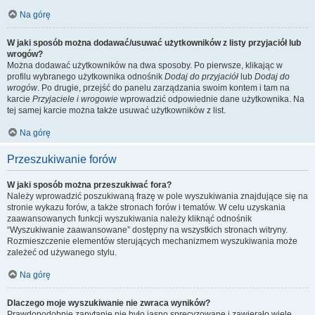
Na górę
W jaki sposób można dodawać/usuwać użytkowników z listy przyjaciół lub
wrogów?
Można dodawać użytkowników na dwa sposoby. Po pierwsze, klikając w
profilu wybranego użytkownika odnośnik
Dodaj do przyjaciół
lub
Dodaj do
wrogów
. Po drugie, przejść do panelu zarządzania swoim kontem i tam na
karcie
Przyjaciele i wrogowie
wprowadzić odpowiednie dane użytkownika. Na
tej samej karcie można także usuwać użytkowników z list.
Na górę
Przeszukiwanie forów
W jaki sposób można przeszukiwać fora?
Należy wprowadzić poszukiwaną frazę w pole wyszukiwania znajdujące się na
stronie wykazu forów, a także stronach forów i tematów. W celu uzyskania
zaawansowanych funkcji wyszukiwania należy kliknąć odnośnik
“Wyszukiwanie zaawansowane” dostępny na wszystkich stronach witryny.
Rozmieszczenie elementów sterujących mechanizmem wyszukiwania może
zależeć od używanego stylu.
Na górę
Dlaczego moje wyszukiwanie nie zwraca wyników?
Prawdopodobnie zapytanie nie było jasno sprecyzowane i zawierało wiele