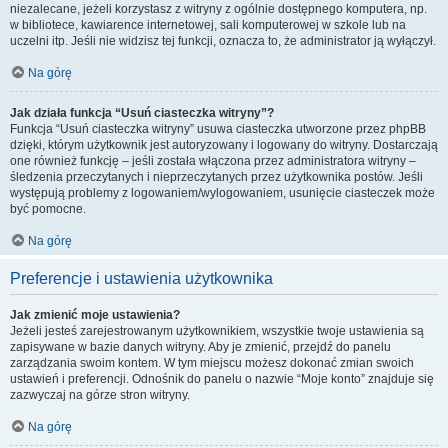
niezalecane, jeżeli korzystasz z witryny z ogólnie dostępnego komputera, np.
w bibliotece, kawiarence internetowej, sali komputerowej w szkole lub na
uczelni itp. Jeśli nie widzisz tej funkcji, oznacza to, że administrator ją wyłączył.
Na górę
Jak działa funkcja “Usuń ciasteczka witryny”?
Funkcja “Usuń ciasteczka witryny” usuwa ciasteczka utworzone przez phpBB
dzięki, którym użytkownik jest autoryzowany i logowany do witryny. Dostarczają
one również funkcję – jeśli została włączona przez administratora witryny –
śledzenia przeczytanych i nieprzeczytanych przez użytkownika postów. Jeśli
występują problemy z logowaniem/wylogowaniem, usunięcie ciasteczek może
być pomocne.
Na górę
Preferencje i ustawienia użytkownika
Jak zmienić moje ustawienia?
Jeżeli jesteś zarejestrowanym użytkownikiem, wszystkie twoje ustawienia są
zapisywane w bazie danych witryny. Aby je zmienić, przejdź do panelu
zarządzania swoim kontem. W tym miejscu możesz dokonać zmian swoich
ustawień i preferencji. Odnośnik do panelu o nazwie “Moje konto” znajduje się
zazwyczaj na górze stron witryny.
Na górę