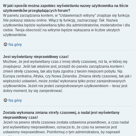
W jaki sposób można zapobiec wyświetlaniu nazwy użytkownika na liście
użytkowników przeglądających forum?
W panelu zarządzania kontem, w “Ustawieniach witryny” znajduje się funkcja
Nie pokazuj statusu online
. Włącz tę funkcję, zaznaczając
Tak
. Nazwa
użytkownika będzie wyświetlana tylko dla administratorów, moderatorów i dla
ciebie. Twoja obecność na witrynie będzie wykazana w liczbie ukrytych
użytkowników.
Na górę
Jest wyświetlany nieprawidłowy czas!
Możliwe, że jest wyświetlany czas z innej strefy czasowej, niż ta, w której się
znajdujesz. Jeśli tak właśnie jest, przejdź do panelu zarządzania kontem i
zmień strefę czasową, tak aby była zgodna z twoim miejscem pobytu. Np.
Europa centralna, Afryka, czy Nowa Zelandia. Zmiana strefy czasowej, tak jak i
większości ustawień, może zostać wykonana tylko przez zarejestrowanych
użytkowników. Jeżeli nie jesteś zarejestrowanym użytkownikiem – teraz jest
dobry moment, by się zarejestrować.
Na górę
Została wykonana zmiana strefy czasowej, a nadal jest wyświetlany
nieprawidłowy czas!
Jeżeli na pewno strefa czasowa została ustawiona prawidłowo, a czas nadal
jest wyświetlany nieprawidłowo, oznacza to, że czas na serwerze jest
ustawiony nieprawidłowo. Poinformuj o tym administratora, by naprawił