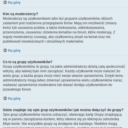
Na górę
Kim są moderatorzy?
Moderatorzy są użytkownikami albo też grupami użytkowników, których
zadaniem jest codzienne przeglądanie forów. Mają oni możliwość zmiany
treści lub usuwania postów, a także blokowania, odblokowywania,
przenoszenia, usuwania i dzielenia tematów na forum, które moderują. Z
reguły moderatorzy czuwają, aby użytkownicy pisali na temat oraz nie
publikowali niewłaściwych i obraźliwych materiałów.
Na górę
Co to są grupy użytkowników?
Grupy użytkowników, to grupy, na jakie administratorzy dzielą całą społeczność
witryny, aby łatwiej było nimi zarządzać. Każdy użytkownik może należeć do
wielu grup, a każda grupa może mieć swoje własne uprawnienia. Dzięki temu
administratorzy mogą łatwo zmieniać uprawnienia wielu użytkowników naraz,
nadawać uprawnienia moderatora lub dawać dostęp użytkownikom do
prywatnego forum.
Na górę
Gdzie znajduje się spis grup użytkowników i jak można dołączyć do grupy?
Spis grup użytkowników można zobaczyć, otwierając kartę
Grupy
znajdującą
się w panelu zarządzania kontem, który otwiera się po kliknięciu odnośnika
Moje konto
. Nie wszystkie grupy są dostępne dla każdego. Niektóre mogą