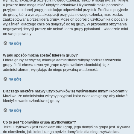
wymagać akceptacji przyjęcia nowego członka, niektóre mogą być zamknięte,
a jeszcze inne mogą mieć ukrytych członków. Użytkownik może poprosić o
przyjęcie do danej grupy, naciskając odpowiedni przycisk. Prośba o przyjęcie
do grupy, która wymaga akceptacji przyjęcia nowego członka, musi zostać
zaakceptowana przez lidera grupy. Może on poprosić użytkownika o podanie
wyjaśnień, dlaczego chce on dołączyć do tej grupy. W przypadku otrzymania
negatywnej decyzji proszę nie nękać lidera grupy pytaniami – widocznie miał
on swoje powody.
Na górę
W jaki sposób można zostać liderem grupy?
Lidera grupy zazwyczaj mianuje administrator witryny podczas tworzenia
grupy. Jeśli chcesz utworzyć grupę użytkowników, skontaktuj się z
administratorem, wysyłając do niego prywatną wiadomość.
Na górę
Dlaczego niektóre nazwy użytkowników są wyświetlane innymi kolorami?
Możliwe, że administrator witryny przypisał kolor członkom grupy, aby ułatwić
identyfikowanie członków tej grupy.
Na górę
Co to jest “Domyślna grupa użytkownika”?
Jeżeli użytkownik jest członkiem kilku grup, jego domyślna grupa jest używana
do określenia, jaki kolor i ranga będzie domyślnie dla niego wyświetlana.