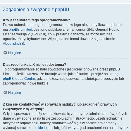
Zagadnienia związane z phpBB
Kto jest autorem tego oprogramowania?
Prawa autorskie do tego oprogramowania w jego niezmodyfikowanej formie,
ma
phpBB Limited
. Jest ono publikowane na licencji GNU General Public
License wersja 2 (GPL-2.0), co w praktyce oznacza, że może być bez
ograniczeń dystrybuowane. Więcej na ten temat dowiesz się na stronie
About phpBB
.
Na górę
Dlaczego funkcja X nie jest dostępna?
To oprogramowanie zostało stworzone i jest licencjonowane przez phpBB
Limited. Jeśli uważasz, że brakuje w nim jakiejś funkcji, przejdź na stronę
phpBB Ideas Centre
, gdzie możesz zagłosować na istniejące propozycje lub
zaproponować nowe funkcje.
Na górę
Z kim się kontaktować w sprawach nadużyć lub zagadnień prawnych
związanych z tą witryną?
W tych sprawach, należy skontaktować się z jednym z administratorów, których
dane wyświetlone są na liście zespołu administracyjnego. Jeżeli jednak nie
otrzymasz odpowiedzi, należy skontaktować się z właścicielem domeny –
wykonaj sprawdzenie
kto to jest
lub, jeśli witryna jest uruchomiona na jednym z