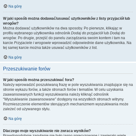
Na górę
W jaki sposób można dodawać/usuwać użytkowników z listy przyjaciół lub
wrogów?
Można dodawać użytkowników na dwa sposoby. Po pierwsze, klikając w
profilu wybranego użytkownika odnośnik
Dodaj do przyjaciół
lub
Dodaj do
wrogów
. Po drugie, przejść do panelu zarządzania swoim kontem i tam na
karcie
Przyjaciele i wrogowie
wprowadzić odpowiednie dane użytkownika. Na
tej samej karcie można także usuwać użytkowników z list.
Na górę
Przeszukiwanie forów
W jaki sposób można przeszukiwać fora?
Należy wprowadzić poszukiwaną frazę w pole wyszukiwania znajdujące się na
stronie wykazu forów, a także stronach forów i tematów. W celu uzyskania
zaawansowanych funkcji wyszukiwania należy kliknąć odnośnik
“Wyszukiwanie zaawansowane” dostępny na wszystkich stronach witryny.
Rozmieszczenie elementów sterujących mechanizmem wyszukiwania może
zależeć od używanego stylu.
Na górę
Dlaczego moje wyszukiwanie nie zwraca wyników?
Prawdopodobnie zapytanie nie było jasno sprecyzowane i zawierało wiele