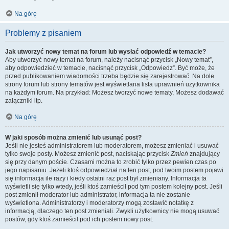
Na górę
Problemy z pisaniem
Jak utworzyć nowy temat na forum lub wysłać odpowiedź w temacie?
Aby utworzyć nowy temat na forum, należy nacisnąć przycisk „Nowy temat”,
aby odpowiedzieć w temacie, nacisnąć przycisk „Odpowiedz”. Być może, że
przed publikowaniem wiadomości trzeba będzie się zarejestrować. Na dole
strony forum lub strony tematów jest wyświetlana lista uprawnień użytkownika
na każdym forum. Na przykład: Możesz tworzyć nowe tematy, Możesz dodawać
załączniki itp.
Na górę
W jaki sposób można zmienić lub usunąć post?
Jeśli nie jesteś administratorem lub moderatorem, możesz zmieniać i usuwać
tylko swoje posty. Możesz zmienić post, naciskając przycisk
Zmień
znajdujący
się przy danym poście. Czasami można to zrobić tylko przez pewien czas po
jego napisaniu. Jeżeli ktoś odpowiedział na ten post, pod twoim postem pojawi
się informacja ile razy i kiedy ostatni raz post był zmieniany. Informacja ta
wyświetli się tylko wtedy, jeśli ktoś zamieścił pod tym postem kolejny post. Jeśli
post zmienił moderator lub administrator, informacja ta nie zostanie
wyświetlona. Administratorzy i moderatorzy mogą zostawić notatkę z
informacją, dlaczego ten post zmieniali. Zwykli użytkownicy nie mogą usuwać
postów, gdy ktoś zamieścił pod ich postem nowy post.