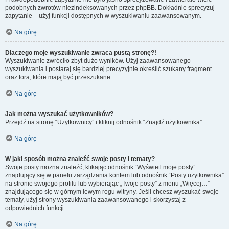
podobnych zwrotów niezindeksowanych przez phpBB. Dokładnie sprecyzuj
zapytanie – użyj funkcji dostępnych w wyszukiwaniu zaawansowanym.
Na górę
Dlaczego moje wyszukiwanie zwraca pustą stronę?!
Wyszukiwanie zwróciło zbyt dużo wyników. Użyj zaawansowanego
wyszukiwania i postaraj się bardziej precyzyjnie określić szukany fragment
oraz fora, które mają być przeszukane.
Na górę
Jak można wyszukać użytkowników?
Przejdź na stronę “Użytkownicy” i kliknij odnośnik “Znajdź użytkownika”.
Na górę
W jaki sposób można znaleźć swoje posty i tematy?
Swoje posty można znaleźć, klikając odnośnik “Wyświetl moje posty”
znajdujący się w panelu zarządzania kontem lub odnośnik “Posty użytkownika”
na stronie swojego profilu lub wybierając „Twoje posty” z menu „Więcej…”
znajdującego się w górnym lewym rogu witryny. Jeśli chcesz wyszukać swoje
tematy, użyj strony wyszukiwania zaawansowanego i skorzystaj z
odpowiednich funkcji.
Na górę