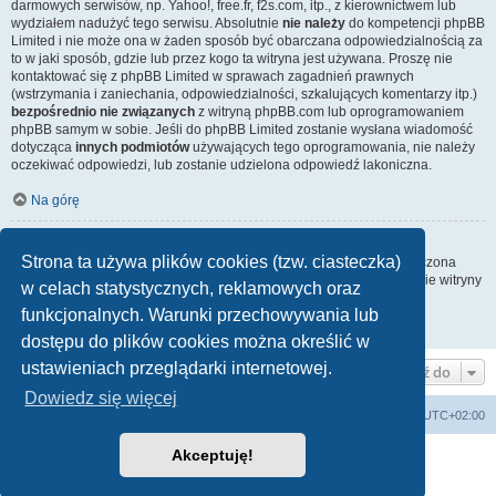
darmowych serwisów, np. Yahoo!, free.fr, f2s.com, itp., z kierownictwem lub
wydziałem nadużyć tego serwisu. Absolutnie
nie należy
do kompetencji phpBB
Limited i nie może ona w żaden sposób być obarczana odpowiedzialnością za
to w jaki sposób, gdzie lub przez kogo ta witryna jest używana. Proszę nie
kontaktować się z phpBB Limited w sprawach zagadnień prawnych
(wstrzymania i zaniechania, odpowiedzialności, szkalujących komentarzy itp.)
bezpośrednio nie związanych
z witryną phpBB.com lub oprogramowaniem
phpBB samym w sobie. Jeśli do phpBB Limited zostanie wysłana wiadomość
dotycząca
innych podmiotów
używających tego oprogramowania, nie należy
oczekiwać odpowiedzi, lub zostanie udzielona odpowiedź lakoniczna.
Na górę
Jak nawiązać kontakt z administratorem witryny?
Strona ta używa plików cookies (tzw. ciasteczka)
Wszyscy użytkownicy witryny mogą używać – jeśli funkcja ta jest włączona
przez administratora witryny – formularza „Kontakt z nami”. Członkowie witryny
w celach statystycznych, reklamowych oraz
mogą także używać odnośnika „Zespół administracyjny”.
funkcjonalnych. Warunki przechowywania lub
Na górę
dostępu do plików cookies można określić w
ustawieniach przeglądarki internetowej.
Przejdź do
Dowiedz się więcej
Strona główna
Strefa czasowa
UTC+02:00
Akceptuję!
Technologię dostarcza
phpBB
® Forum Software © phpBB Limited
Polski pakiet językowy dostarcza
phpBB.pl
Zasady ochrony danych osobowych
|
Regulamin