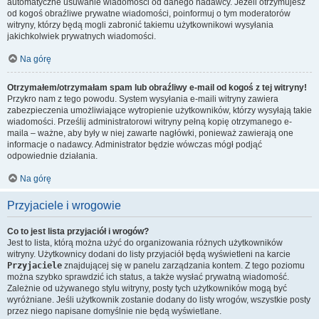
automatyczne usuwanie wiadomości od danego nadawcy. Jeżeli otrzymujesz
od kogoś obraźliwe prywatne wiadomości, poinformuj o tym moderatorów
witryny, którzy będą mogli zabronić takiemu użytkownikowi wysyłania
jakichkolwiek prywatnych wiadomości.
Na górę
Otrzymałem/otrzymałam spam lub obraźliwy e-mail od kogoś z tej witryny!
Przykro nam z tego powodu. System wysyłania e-maili witryny zawiera
zabezpieczenia umożliwiające wytropienie użytkowników, którzy wysyłają takie
wiadomości. Prześlij administratorowi witryny pełną kopię otrzymanego e-
maila – ważne, aby były w niej zawarte nagłówki, ponieważ zawierają one
informacje o nadawcy. Administrator będzie wówczas mógł podjąć
odpowiednie działania.
Na górę
Przyjaciele i wrogowie
Co to jest lista przyjaciół i wrogów?
Jest to lista, którą można użyć do organizowania różnych użytkowników
witryny. Użytkownicy dodani do listy przyjaciół będą wyświetleni na karcie
Przyjaciele
znajdującej się w panelu zarządzania kontem. Z tego poziomu
można szybko sprawdzić ich status, a także wysłać prywatną wiadomość.
Zależnie od używanego stylu witryny, posty tych użytkowników mogą być
wyróżniane. Jeśli użytkownik zostanie dodany do listy wrogów, wszystkie posty
przez niego napisane domyślnie nie będą wyświetlane.