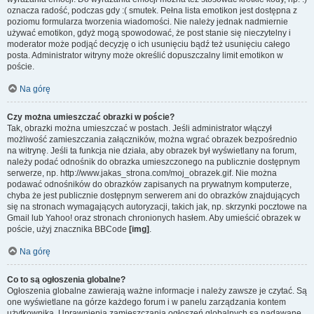
oznacza radość, podczas gdy :( smutek. Pełna lista emotikon jest dostępna z
poziomu formularza tworzenia wiadomości. Nie należy jednak nadmiernie
używać emotikon, gdyż mogą spowodować, że post stanie się nieczytelny i
moderator może podjąć decyzję o ich usunięciu bądź też usunięciu całego
posta. Administrator witryny może określić dopuszczalny limit emotikon w
poście.
Na górę
Czy można umieszczać obrazki w poście?
Tak, obrazki można umieszczać w postach. Jeśli administrator włączył
możliwość zamieszczania załączników, można wgrać obrazek bezpośrednio
na witrynę. Jeśli ta funkcja nie działa, aby obrazek był wyświetlany na forum,
należy podać odnośnik do obrazka umieszczonego na publicznie dostępnym
serwerze, np. http://www.jakas_strona.com/moj_obrazek.gif. Nie można
podawać odnośników do obrazków zapisanych na prywatnym komputerze,
chyba że jest publicznie dostępnym serwerem ani do obrazków znajdujących
się na stronach wymagających autoryzacji, takich jak, np. skrzynki pocztowe na
Gmail lub Yahoo! oraz stronach chronionych hasłem. Aby umieścić obrazek w
poście, użyj znacznika BBCode
[img]
.
Na górę
Co to są ogłoszenia globalne?
Ogłoszenia globalne zawierają ważne informacje i należy zawsze je czytać. Są
one wyświetlane na górze każdego forum i w panelu zarządzania kontem
użytkownika. Uprawnienia zamieszczania ogłoszeń globalnych są nadawane