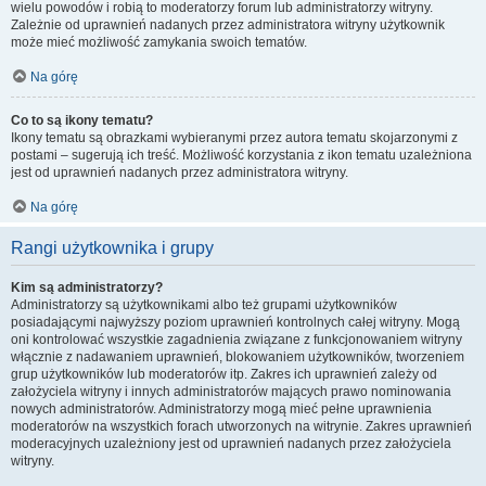
wielu powodów i robią to moderatorzy forum lub administratorzy witryny.
Zależnie od uprawnień nadanych przez administratora witryny użytkownik
może mieć możliwość zamykania swoich tematów.
Na górę
Co to są ikony tematu?
Ikony tematu są obrazkami wybieranymi przez autora tematu skojarzonymi z
postami – sugerują ich treść. Możliwość korzystania z ikon tematu uzależniona
jest od uprawnień nadanych przez administratora witryny.
Na górę
Rangi użytkownika i grupy
Kim są administratorzy?
Administratorzy są użytkownikami albo też grupami użytkowników
posiadającymi najwyższy poziom uprawnień kontrolnych całej witryny. Mogą
oni kontrolować wszystkie zagadnienia związane z funkcjonowaniem witryny
włącznie z nadawaniem uprawnień, blokowaniem użytkowników, tworzeniem
grup użytkowników lub moderatorów itp. Zakres ich uprawnień zależy od
założyciela witryny i innych administratorów mających prawo nominowania
nowych administratorów. Administratorzy mogą mieć pełne uprawnienia
moderatorów na wszystkich forach utworzonych na witrynie. Zakres uprawnień
moderacyjnych uzależniony jest od uprawnień nadanych przez założyciela
witryny.