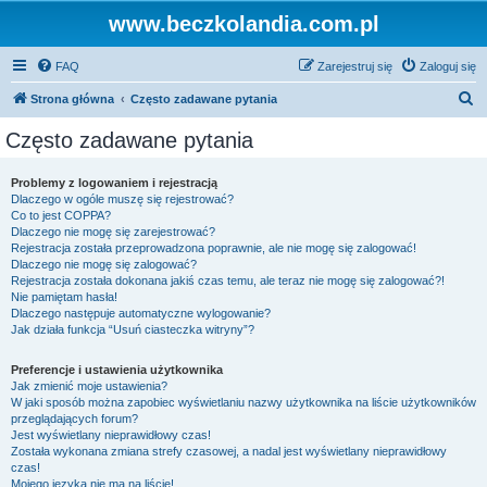
www.beczkolandia.com.pl
FAQ
Zarejestruj się
Zaloguj się
S
Strona główna
Często zadawane pytania
z
Często zadawane pytania
u
k
Problemy z logowaniem i rejestracją
Dlaczego w ogóle muszę się rejestrować?
a
Co to jest COPPA?
j
Dlaczego nie mogę się zarejestrować?
Rejestracja została przeprowadzona poprawnie, ale nie mogę się zalogować!
Dlaczego nie mogę się zalogować?
Rejestracja została dokonana jakiś czas temu, ale teraz nie mogę się zalogować?!
Nie pamiętam hasła!
Dlaczego następuje automatyczne wylogowanie?
Jak działa funkcja “Usuń ciasteczka witryny”?
Preferencje i ustawienia użytkownika
Jak zmienić moje ustawienia?
W jaki sposób można zapobiec wyświetlaniu nazwy użytkownika na liście użytkowników
przeglądających forum?
Jest wyświetlany nieprawidłowy czas!
Została wykonana zmiana strefy czasowej, a nadal jest wyświetlany nieprawidłowy
czas!
Mojego języka nie ma na liście!