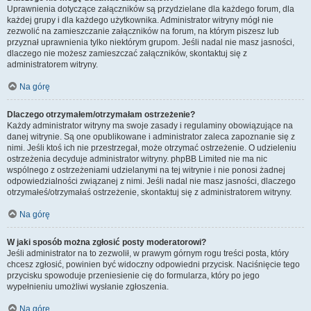
Uprawnienia dotyczące załączników są przydzielane dla każdego forum, dla
każdej grupy i dla każdego użytkownika. Administrator witryny mógł nie
zezwolić na zamieszczanie załączników na forum, na którym piszesz lub
przyznał uprawnienia tylko niektórym grupom. Jeśli nadal nie masz jasności,
dlaczego nie możesz zamieszczać załączników, skontaktuj się z
administratorem witryny.
Na górę
Dlaczego otrzymałem/otrzymałam ostrzeżenie?
Każdy administrator witryny ma swoje zasady i regulaminy obowiązujące na
danej witrynie. Są one opublikowane i administrator zaleca zapoznanie się z
nimi. Jeśli ktoś ich nie przestrzegał, może otrzymać ostrzeżenie. O udzieleniu
ostrzeżenia decyduje administrator witryny. phpBB Limited nie ma nic
wspólnego z ostrzeżeniami udzielanymi na tej witrynie i nie ponosi żadnej
odpowiedzialności związanej z nimi. Jeśli nadal nie masz jasności, dlaczego
otrzymałeś/otrzymałaś ostrzeżenie, skontaktuj się z administratorem witryny.
Na górę
W jaki sposób można zgłosić posty moderatorowi?
Jeśli administrator na to zezwolił, w prawym górnym rogu treści posta, który
chcesz zgłosić, powinien być widoczny odpowiedni przycisk. Naciśnięcie tego
przycisku spowoduje przeniesienie cię do formularza, który po jego
wypełnieniu umożliwi wysłanie zgłoszenia.
Na górę