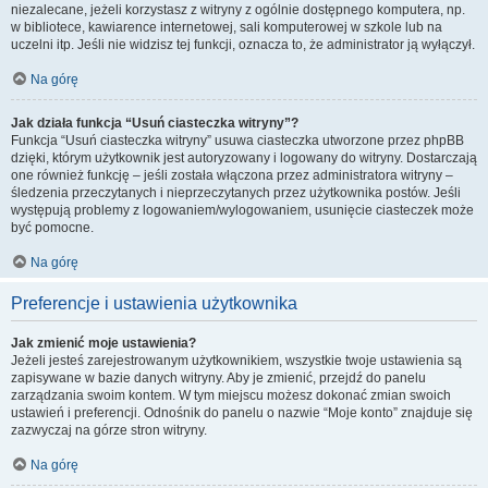
niezalecane, jeżeli korzystasz z witryny z ogólnie dostępnego komputera, np.
w bibliotece, kawiarence internetowej, sali komputerowej w szkole lub na
uczelni itp. Jeśli nie widzisz tej funkcji, oznacza to, że administrator ją wyłączył.
Na górę
Jak działa funkcja “Usuń ciasteczka witryny”?
Funkcja “Usuń ciasteczka witryny” usuwa ciasteczka utworzone przez phpBB
dzięki, którym użytkownik jest autoryzowany i logowany do witryny. Dostarczają
one również funkcję – jeśli została włączona przez administratora witryny –
śledzenia przeczytanych i nieprzeczytanych przez użytkownika postów. Jeśli
występują problemy z logowaniem/wylogowaniem, usunięcie ciasteczek może
być pomocne.
Na górę
Preferencje i ustawienia użytkownika
Jak zmienić moje ustawienia?
Jeżeli jesteś zarejestrowanym użytkownikiem, wszystkie twoje ustawienia są
zapisywane w bazie danych witryny. Aby je zmienić, przejdź do panelu
zarządzania swoim kontem. W tym miejscu możesz dokonać zmian swoich
ustawień i preferencji. Odnośnik do panelu o nazwie “Moje konto” znajduje się
zazwyczaj na górze stron witryny.
Na górę