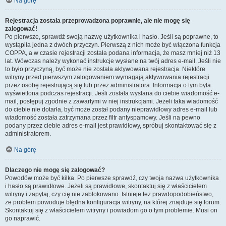
Na górę
Rejestracja została przeprowadzona poprawnie, ale nie mogę się
zalogować!
Po pierwsze, sprawdź swoją nazwę użytkownika i hasło. Jeśli są poprawne, to
wystąpiła jedna z dwóch przyczyn. Pierwszą z nich może być włączona funkcja
COPPA, a w czasie rejestracji została podana informacja, że masz mniej niż 13
lat. Wówczas należy wykonać instrukcje wysłane na twój adres e-mail. Jeśli nie
to było przyczyną, być może nie została aktywowana rejestracja. Niektóre
witryny przed pierwszym zalogowaniem wymagają aktywowania rejestracji
przez osobę rejestrującą się lub przez administratora. Informacja o tym była
wyświetlona podczas rejestracji. Jeśli została wysłana do ciebie wiadomość e-
mail, postępuj zgodnie z zawartymi w niej instrukcjami. Jeżeli taka wiadomość
do ciebie nie dotarła, być może został podany nieprawidłowy adres e-mail lub
wiadomość została zatrzymana przez filtr antyspamowy. Jeśli na pewno
podany przez ciebie adres e-mail jest prawidłowy, spróbuj skontaktować się z
administratorem.
Na górę
Dlaczego nie mogę się zalogować?
Powodów może być kilka. Po pierwsze sprawdź, czy twoja nazwa użytkownika
i hasło są prawidłowe. Jeżeli są prawidłowe, skontaktuj się z właścicielem
witryny i zapytaj, czy cię nie zablokowano. Istnieje też prawdopodobieństwo,
że problem powoduje błędna konfiguracja witryny, na której znajduje się forum.
Skontaktuj się z właścicielem witryny i powiadom go o tym problemie. Musi on
go naprawić.