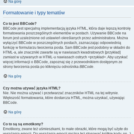
Na górę
Formatowanie i typy tematów
Co to jest BBCode?
BBCode jest specjalną implementacją języka HTML, która daje lepszą kontrolę
formatowania poszczególnych elementów w postach. Używanie BBCode na
forum jest uzależnione od ustawień określanych przez administratora. Można
wyłączyć BBCode w poszczególnych postach, zaznaczając odpowiednią
funkcję w formularzu tworzenia posta. Sam BBCode jest podobny w składni do
HTML-a, ale znaczniki zawarte są w nawiasach kwadratowych [przykład]
zamiast w używanych w HTML-u nawiasach ostrych <przykład>. Aby uzyskać
więcej informacji o BBCode, zapoznaj się z przewodnikiem dostępnym ze
strony tworzenia posta po kliknięciu odnośnika
BBCode
.
Na górę
Czy można używać języka HTML?
Nie. Nie można używać i przetwarzać znaczników HTML na tej witrynie.
Większość formatowania, które dostarcza HTML, można uzyskać, używając
BBCode.
Na górę
Co to są są emotikony?
Emotikony, zwane też uśmieszkami, to małe obrazki, które mogą być użyte do
wyrażania emocji. Do wyrażania emocji można też stosować krótkie kody, np. :)