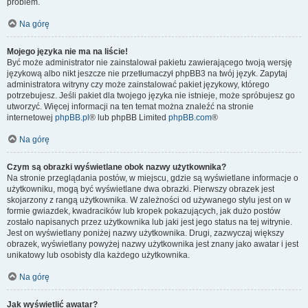
problem.
Na górę
Mojego języka nie ma na liście!
Być może administrator nie zainstalował pakietu zawierającego twoją wersję
językową albo nikt jeszcze nie przetłumaczył phpBB3 na twój język. Zapytaj
administratora witryny czy może zainstalować pakiet językowy, którego
potrzebujesz. Jeśli pakiet dla twojego języka nie istnieje, może spróbujesz go
utworzyć. Więcej informacji na ten temat można znaleźć na stronie
internetowej
phpBB.pl
® lub phpBB Limited
phpBB.com
®
Na górę
Czym są obrazki wyświetlane obok nazwy użytkownika?
Na stronie przeglądania postów, w miejscu, gdzie są wyświetlane informacje o
użytkowniku, mogą być wyświetlane dwa obrazki. Pierwszy obrazek jest
skojarzony z rangą użytkownika. W zależności od używanego stylu jest on w
formie gwiazdek, kwadracików lub kropek pokazujących, jak dużo postów
zostało napisanych przez użytkownika lub jaki jest jego status na tej witrynie.
Jest on wyświetlany poniżej nazwy użytkownika. Drugi, zazwyczaj większy
obrazek, wyświetlany powyżej nazwy użytkownika jest znany jako awatar i jest
unikatowy lub osobisty dla każdego użytkownika.
Na górę
Jak wyświetlić awatar?