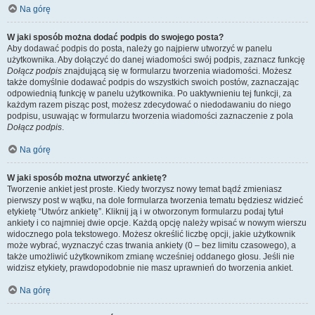
Na górę
W jaki sposób można dodać podpis do swojego posta?
Aby dodawać podpis do posta, należy go najpierw utworzyć w panelu
użytkownika. Aby dołączyć do danej wiadomości swój podpis, zaznacz funkcję
Dołącz podpis
znajdującą się w formularzu tworzenia wiadomości. Możesz
także domyślnie dodawać podpis do wszystkich swoich postów, zaznaczając
odpowiednią funkcję w panelu użytkownika. Po uaktywnieniu tej funkcji, za
każdym razem pisząc post, możesz zdecydować o niedodawaniu do niego
podpisu, usuwając w formularzu tworzenia wiadomości zaznaczenie z pola
Dołącz podpis
.
Na górę
W jaki sposób można utworzyć ankietę?
Tworzenie ankiet jest proste. Kiedy tworzysz nowy temat bądź zmieniasz
pierwszy post w wątku, na dole formularza tworzenia tematu będziesz widzieć
etykietę “Utwórz ankietę”. Kliknij ją i w otworzonym formularzu podaj tytuł
ankiety i co najmniej dwie opcje. Każdą opcję należy wpisać w nowym wierszu
widocznego pola tekstowego. Możesz określić liczbę opcji, jakie użytkownik
może wybrać, wyznaczyć czas trwania ankiety (0 – bez limitu czasowego), a
także umożliwić użytkownikom zmianę wcześniej oddanego głosu. Jeśli nie
widzisz etykiety, prawdopodobnie nie masz uprawnień do tworzenia ankiet.
Na górę