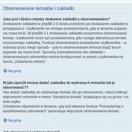
Obserwowanie tematów i zakładki
Jaka jest różnica między dodaniem zakładki a obserwowaniem?
Dodawanie zakładek w phpBB 3.0 działa podobnie jak dodawanie zakładek w
przeglądarce. Użytkownik nie dostaje powiadomienia, gdy w temacie pojawia
się nowa treść. W phpBB 3.1 dodawanie zakładek przypomina obserwowanie
tematu. Użytkownik może być powiadamiany, gdy nastąpi aktualizacja tematu
oznaczonego zakładką. Funkcja obserwowania powiadamia użytkownika – w
wybrany przez niego sposób – gdy w obserwowanym temacie bądź forum
pojawiła się nowa treść. Sposoby powiadamiania dla zakładek i
obserwowanych elementów można konfigurować w panelu użytkownika na
karcie „Ustawienia witryny”.
Na górę
W jaki sposób można dodać zakładkę do wybranych tematów lub je
obserwować??
Aby dodać zakładkę do wybranego tematu lub go obserwować, należy kliknąć
odpowiedni odnośnik w menu “Narzędzia tematu” znajdujące się na górze i na
dole wątku.
Udzielenie odpowiedzi w temacie, gdy jest aktywna funkcja “Powiadamiaj o
opublikowaniu odpowiedzi” spowoduje włączenie obserwowania tematu.
Na górę