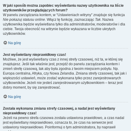
W jaki sposób można zapobiec wyświetlaniu nazwy użytkownika na liście
użytkowników przeglądających forum?
W panelu zarządzania kontem, w “Ustawieniach witryny” znajduje się funkcja
Nie pokazuj statusu online
. Włącz tę funkcję, zaznaczając
Tak
. Nazwa
użytkownika będzie wyświetlana tylko dla administratorów, moderatorów i dla
ciebie. Twoja obecność na witrynie będzie wykazana w liczbie ukrytych
użytkowników.
Na górę
Jest wyświetlany nieprawidłowy czas!
Możliwe, że jest wyświetlany czas z innej strefy czasowej, niż ta, w której się
znajdujesz. Jeśli tak właśnie jest, przejdź do panelu zarządzania kontem i
zmień strefę czasową, tak aby była zgodna z twoim miejscem pobytu. Np.
Europa centralna, Afryka, czy Nowa Zelandia. Zmiana strefy czasowej, tak jak i
większości ustawień, może zostać wykonana tylko przez zarejestrowanych
użytkowników. Jeżeli nie jesteś zarejestrowanym użytkownikiem – teraz jest
dobry moment, by się zarejestrować.
Na górę
Została wykonana zmiana strefy czasowej, a nadal jest wyświetlany
nieprawidłowy czas!
Jeżeli na pewno strefa czasowa została ustawiona prawidłowo, a czas nadal
jest wyświetlany nieprawidłowo, oznacza to, że czas na serwerze jest
ustawiony nieprawidłowo. Poinformuj o tym administratora, by naprawił