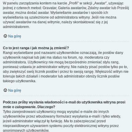
W panelu zarządzania kontem na karcie „Profil” w sekcji „Awatar”, używając
jednej z czterech metod: Gravatar, Galeria awatarów, Zdalny awatar lub Prześlij
awatar, można dodać awatar. Wyświetlanie awatarów i sposób ich
wyświetlania są uzależnione od administratora witryny. Jeśli nie można
używać awatarów na danej witrynie, należy skontaktować się z jej
administratorem.
Na górę
Co to jest ranga i jak można ją zmienić?
Rangi wyświetlane pod nazwami użytkowników oznaczają, ile postów dany
użytkownik napisał lub jaki ma status na forum, np. moderatora czy
administratora. Użytkownicy nie mogą bezpośrednio zmieniać stylu rang,
ponieważ ustawia je administrator witryny. Nie należy pisać postów tylko po to,
aby zwiększyć swój licznik postów i przez to swoją rangę. Większość witryn nie
toleruje takich działań i moderator lub administrator obniży licznik postów
takiego użytkownika.
Na górę
Podczas próby wysłania wiadomości e-mail do użytkownika witryna prosi
mnie o zalogowanie. Dlaczego?
Tylko zarejestrowani użytkownicy mogą wysyłać e-maile do innych
użytkowników przez wbudowany formularz wysyłania e-maili i tylko wtedy,
jeżeli administrator włączył tę funkcję. Ma to zabezpieczać przed
nieprawidłowym używaniem systemu poczty elektronicznej witryny przez
anonimowych użytkowników.