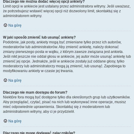
Dlaczego nie można dodać więcej opcji ankiety?
Limit opcji w ankiecie jest ustalany przez administratora witryny. Jeśli uważasz,
że potrzebujesz wstawić więcej opcji niż dozwolony limit, skontaktuj się z
administratorem witryny.
Na górę
W jaki sposób zmienić lub usunąć ankietę?
Podobnie, jak posty, ankiety mogą być zmieniane tylko przez ich autorów,
moderatorów lub administratorów. Aby zmienić ankietę, należy dokonać
zmiany pierwszego posta w wątku, z którym zawsze związana jest ankieta.
Jeśli nikt jeszcze nie oddał głosu w ankiecie, jej autor może usunąć ankietę lub
zmienić jej opcje. Jednakże, jeśli w ankiecie zostały już oddane głosy, tylko
moderatorzy lub administratorzy mogą ją zmienić, lub usunąć. Zapobiega to
modyfikowaniu ankiety w czasie jej trwania.
Na górę
Dlaczego nie mam dostępu do forum?
Niektóre fora mogą być dostępne tylko dla określonych grup lub użytkowników.
Aby przeglądać, czytać, pisać na nich lub wykonywać inne operacje, musisz
mieć odpowiednie uprawnienia. Skontaktuj się z moderatorem lub
administratorem witryny, aby ci je przydzielił.
Na górę
Dlaczego nie mogę dodawać załączników?