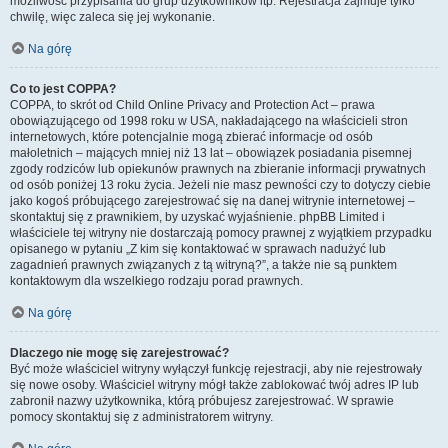
możliwość przypisania do grup użytkowników itp. Rejestracja zajmuje tylko
chwilę, więc zaleca się jej wykonanie.
Na górę
Co to jest COPPA?
COPPA, to skrót od Child Online Privacy and Protection Act – prawa
obowiązującego od 1998 roku w USA, nakładającego na właścicieli stron
internetowych, które potencjalnie mogą zbierać informacje od osób
małoletnich – mających mniej niż 13 lat – obowiązek posiadania pisemnej
zgody rodziców lub opiekunów prawnych na zbieranie informacji prywatnych
od osób poniżej 13 roku życia. Jeżeli nie masz pewności czy to dotyczy ciebie
jako kogoś próbującego zarejestrować się na danej witrynie internetowej –
skontaktuj się z prawnikiem, by uzyskać wyjaśnienie. phpBB Limited i
właściciele tej witryny nie dostarczają pomocy prawnej z wyjątkiem przypadku
opisanego w pytaniu „Z kim się kontaktować w sprawach nadużyć lub
zagadnień prawnych związanych z tą witryną?”, a także nie są punktem
kontaktowym dla wszelkiego rodzaju porad prawnych.
Na górę
Dlaczego nie mogę się zarejestrować?
Być może właściciel witryny wyłączył funkcję rejestracji, aby nie rejestrowały
się nowe osoby. Właściciel witryny mógł także zablokować twój adres IP lub
zabronił nazwy użytkownika, którą próbujesz zarejestrować. W sprawie
pomocy skontaktuj się z administratorem witryny.