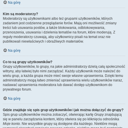
Na górę
Kim są moderatorzy?
Moderatorzy są użytkownikami albo też grupami użytkowników, których
zadaniem jest codzienne przeglądanie forów. Mają oni możliwość zmiany
treści lub usuwania postów, a także blokowania, odblokowywania,
przenoszenia, usuwania i dzielenia tematów na forum, które moderują. Z
reguły moderatorzy czuwają, aby użytkownicy pisali na temat oraz nie
publikowali niewłaściwych i obraźliwych materiałów.
Na górę
Co to są grupy użytkowników?
Grupy użytkowników, to grupy, na jakie administratorzy dzielą całą społeczność
witryny, aby łatwiej było nimi zarządzać. Każdy użytkownik może należeć do
wielu grup, a każda grupa może mieć swoje własne uprawnienia. Dzięki temu
administratorzy mogą łatwo zmieniać uprawnienia wielu użytkowników naraz,
nadawać uprawnienia moderatora lub dawać dostęp użytkownikom do
prywatnego forum.
Na górę
Gdzie znajduje się spis grup użytkowników i jak można dołączyć do grupy?
Spis grup użytkowników można zobaczyć, otwierając kartę
Grupy
znajdującą
się w panelu zarządzania kontem, który otwiera się po kliknięciu odnośnika
Moje konto
. Nie wszystkie grupy są dostępne dla każdego. Niektóre mogą