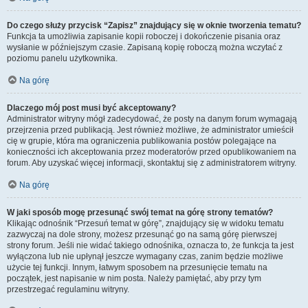
Do czego służy przycisk “Zapisz” znajdujący się w oknie tworzenia tematu?
Funkcja ta umożliwia zapisanie kopii roboczej i dokończenie pisania oraz
wysłanie w późniejszym czasie. Zapisaną kopię roboczą można wczytać z
poziomu panelu użytkownika.
Na górę
Dlaczego mój post musi być akceptowany?
Administrator witryny mógł zadecydować, że posty na danym forum wymagają
przejrzenia przed publikacją. Jest również możliwe, że administrator umieścił
cię w grupie, która ma ograniczenia publikowania postów polegające na
konieczności ich akceptowania przez moderatorów przed opublikowaniem na
forum. Aby uzyskać więcej informacji, skontaktuj się z administratorem witryny.
Na górę
W jaki sposób mogę przesunąć swój temat na górę strony tematów?
Klikając odnośnik “Przesuń temat w górę”, znajdujący się w widoku tematu
zazwyczaj na dole strony, możesz przesunąć go na samą górę pierwszej
strony forum. Jeśli nie widać takiego odnośnika, oznacza to, że funkcja ta jest
wyłączona lub nie upłynął jeszcze wymagany czas, zanim będzie możliwe
użycie tej funkcji. Innym, łatwym sposobem na przesunięcie tematu na
początek, jest napisanie w nim posta. Należy pamiętać, aby przy tym
przestrzegać regulaminu witryny.