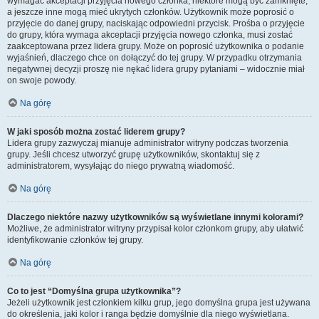
wymagać akceptacji przyjęcia nowego członka, niektóre mogą być zamknięte,
a jeszcze inne mogą mieć ukrytych członków. Użytkownik może poprosić o
przyjęcie do danej grupy, naciskając odpowiedni przycisk. Prośba o przyjęcie
do grupy, która wymaga akceptacji przyjęcia nowego członka, musi zostać
zaakceptowana przez lidera grupy. Może on poprosić użytkownika o podanie
wyjaśnień, dlaczego chce on dołączyć do tej grupy. W przypadku otrzymania
negatywnej decyzji proszę nie nękać lidera grupy pytaniami – widocznie miał
on swoje powody.
Na górę
W jaki sposób można zostać liderem grupy?
Lidera grupy zazwyczaj mianuje administrator witryny podczas tworzenia
grupy. Jeśli chcesz utworzyć grupę użytkowników, skontaktuj się z
administratorem, wysyłając do niego prywatną wiadomość.
Na górę
Dlaczego niektóre nazwy użytkowników są wyświetlane innymi kolorami?
Możliwe, że administrator witryny przypisał kolor członkom grupy, aby ułatwić
identyfikowanie członków tej grupy.
Na górę
Co to jest “Domyślna grupa użytkownika”?
Jeżeli użytkownik jest członkiem kilku grup, jego domyślna grupa jest używana
do określenia, jaki kolor i ranga będzie domyślnie dla niego wyświetlana.