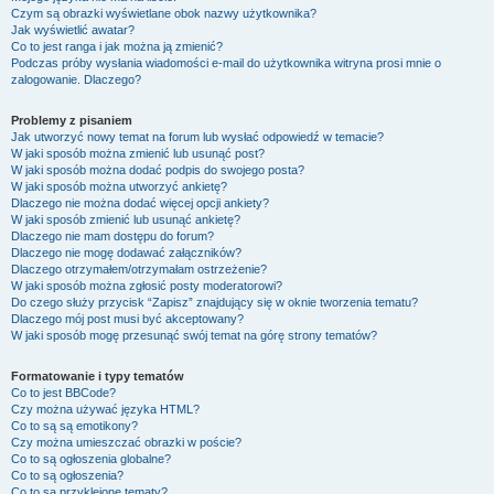
Czym są obrazki wyświetlane obok nazwy użytkownika?
Jak wyświetlić awatar?
Co to jest ranga i jak można ją zmienić?
Podczas próby wysłania wiadomości e-mail do użytkownika witryna prosi mnie o
zalogowanie. Dlaczego?
Problemy z pisaniem
Jak utworzyć nowy temat na forum lub wysłać odpowiedź w temacie?
W jaki sposób można zmienić lub usunąć post?
W jaki sposób można dodać podpis do swojego posta?
W jaki sposób można utworzyć ankietę?
Dlaczego nie można dodać więcej opcji ankiety?
W jaki sposób zmienić lub usunąć ankietę?
Dlaczego nie mam dostępu do forum?
Dlaczego nie mogę dodawać załączników?
Dlaczego otrzymałem/otrzymałam ostrzeżenie?
W jaki sposób można zgłosić posty moderatorowi?
Do czego służy przycisk “Zapisz” znajdujący się w oknie tworzenia tematu?
Dlaczego mój post musi być akceptowany?
W jaki sposób mogę przesunąć swój temat na górę strony tematów?
Formatowanie i typy tematów
Co to jest BBCode?
Czy można używać języka HTML?
Co to są są emotikony?
Czy można umieszczać obrazki w poście?
Co to są ogłoszenia globalne?
Co to są ogłoszenia?
Co to są przyklejone tematy?