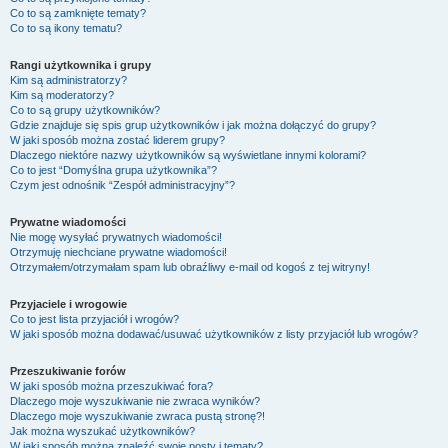
Co to są zamknięte tematy?
Co to są ikony tematu?
Rangi użytkownika i grupy
Kim są administratorzy?
Kim są moderatorzy?
Co to są grupy użytkowników?
Gdzie znajduje się spis grup użytkowników i jak można dołączyć do grupy?
W jaki sposób można zostać liderem grupy?
Dlaczego niektóre nazwy użytkowników są wyświetlane innymi kolorami?
Co to jest “Domyślna grupa użytkownika”?
Czym jest odnośnik “Zespół administracyjny”?
Prywatne wiadomości
Nie mogę wysyłać prywatnych wiadomości!
Otrzymuję niechciane prywatne wiadomości!
Otrzymałem/otrzymałam spam lub obraźliwy e-mail od kogoś z tej witryny!
Przyjaciele i wrogowie
Co to jest lista przyjaciół i wrogów?
W jaki sposób można dodawać/usuwać użytkowników z listy przyjaciół lub wrogów?
Przeszukiwanie forów
W jaki sposób można przeszukiwać fora?
Dlaczego moje wyszukiwanie nie zwraca wyników?
Dlaczego moje wyszukiwanie zwraca pustą stronę?!
Jak można wyszukać użytkowników?
W jaki sposób można znaleźć swoje posty i tematy?