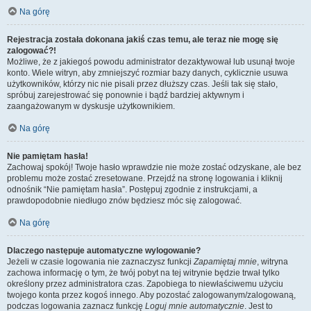
Na górę
Rejestracja została dokonana jakiś czas temu, ale teraz nie mogę się
zalogować?!
Możliwe, że z jakiegoś powodu administrator dezaktywował lub usunął twoje
konto. Wiele witryn, aby zmniejszyć rozmiar bazy danych, cyklicznie usuwa
użytkowników, którzy nic nie pisali przez dłuższy czas. Jeśli tak się stało,
spróbuj zarejestrować się ponownie i bądź bardziej aktywnym i
zaangażowanym w dyskusje użytkownikiem.
Na górę
Nie pamiętam hasła!
Zachowaj spokój! Twoje hasło wprawdzie nie może zostać odzyskane, ale bez
problemu może zostać zresetowane. Przejdź na stronę logowania i kliknij
odnośnik “Nie pamiętam hasła”. Postępuj zgodnie z instrukcjami, a
prawdopodobnie niedługo znów będziesz móc się zalogować.
Na górę
Dlaczego następuje automatyczne wylogowanie?
Jeżeli w czasie logowania nie zaznaczysz funkcji
Zapamiętaj mnie
, witryna
zachowa informację o tym, że twój pobyt na tej witrynie będzie trwał tylko
określony przez administratora czas. Zapobiega to niewłaściwemu użyciu
twojego konta przez kogoś innego. Aby pozostać zalogowanym/zalogowaną,
podczas logowania zaznacz funkcję
Loguj mnie automatycznie
. Jest to